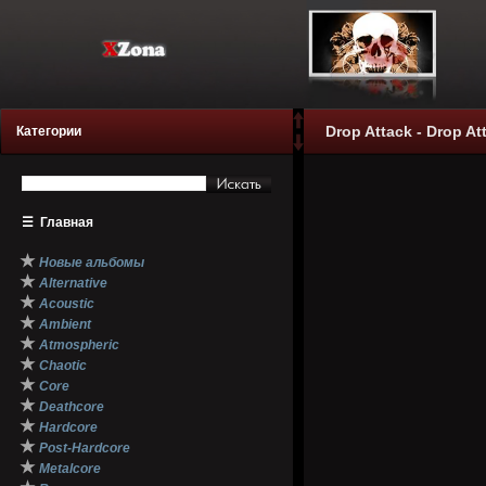
Drop Attack - Drop At
Категории
☰
Главная
★
Новые альбомы
★
Alternative
★
Acoustic
★
Ambient
★
Atmospheric
★
Chaotic
★
Core
★
Deathcore
★
Hardcore
★
Post-Hardcore
★
Metalcore