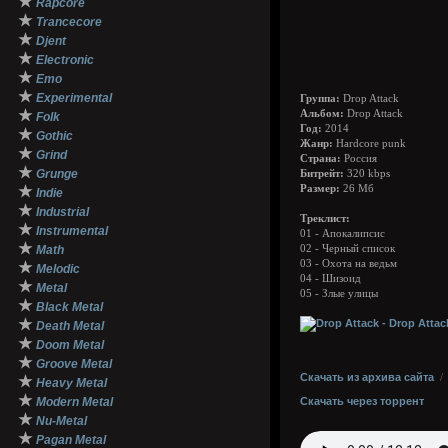
★
Rapcore
★
Trancecore
★
Djent
★
Electronic
★
Emo
★
Experimental
Группа:
Drop Attack
★
Альбом:
Drop Attack
Folk
Год:
2014
★
Gothic
Жанр:
Hardcore punk
★
Grind
Страна:
Россия
★
Grunge
Битрейт:
320 kbps
★
Размер:
26 Мб
Indie
★
Industrial
Треклист:
★
Instrumental
01 - Апокалипсис
★
Math
02 - Черный список
03 - Охота на ведьм
★
Melodic
04 - Шизоид
★
Metal
05 - Злые улицы
★
Black Metal
★
Death Metal
★
Doom Metal
★
Groove Metal
Скачать из архива сайта
★
Heavy Metal
★
Modern Metal
Скачать через торрент
★
Nu-Metal
★
Pagan Metal