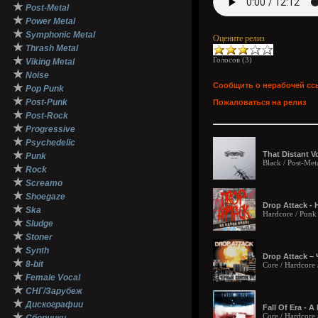
★
Post-Metal
★
Power Metal
★
Symphonic Metal
Оцените релиз
★
Thrash Metal
★
Голосов (
3
)
Viking Metal
★
Noise
Сообщить о нерабочей сс
★
Pop Punk
★
Post-Punk
Пожаловаться на релиз
★
Post-Rock
★
Progressive
★
Psychedelic
★
That Distant V
Punk
Black / Post-Met
★
Rock
★
Screamo
★
Shoegaze
Drop Attack -
★
Ska
Hardcore / Punk
★
Sludge
★
Stoner
★
Synth
Drop Attack –
★
8-bit
Core / Hardcore 
★
Female Vocal
★
СНГ/Зарубеж
★
Дискографии
Fall Of Era - 
★
Core / Hardcore 