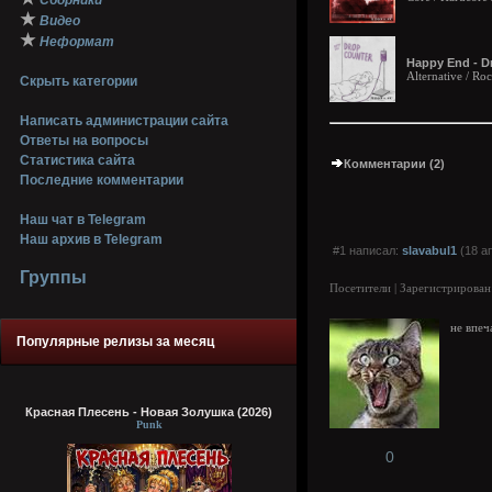
Сборники
★
Видео
★
Неформат
Happy End - D
Alternative / Ro
Скрыть категории
Написать администрации сайта
Ответы на вопросы
Статистика сайта
Комментарии (2)
Последние комментарии
Наш чат в Telegram
Наш архив в Telegram
#1 написал:
slavabul1
(18 а
Группы
Посетители | Зарегистрирован
не впеч
Популярные релизы за месяц
Красная Плесень - Новая Золушка (2026)
Punk
0