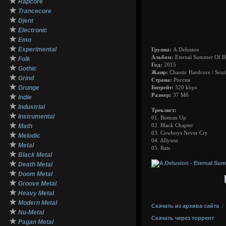
★
Rapcore
★
Trancecore
★
Djent
★
Electronic
★
Emo
★
Experimental
Группа:
A.Delusion
★
Альбом:
Eternal Summer Of Br
Folk
Год:
2015
★
Gothic
Жанр:
Chaotic Hardcore / Sou
★
Grind
Страна:
Россия
★
Grunge
Битрейт:
320 kbps
★
Размер:
37 Мб
Indie
★
Industrial
Треклист:
★
Instrumental
01. Bottom Up
★
Math
02. Black Chapter
03. Cowboys Never Cry
★
Melodic
04. Allyson
★
Metal
05. Rats
★
Black Metal
★
Death Metal
★
Doom Metal
★
Groove Metal
★
Heavy Metal
★
Modern Metal
Скачать из архива сайта
★
Nu-Metal
Скачать через торрент
★
Pagan Metal