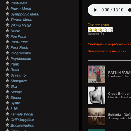
★
Post-Metal
★
Power Metal
★
Symphonic Metal
★
Thrash Metal
★
Оцените релиз
Viking Metal
★
Noise
Голосов (
5
)
★
Pop Punk
★
Post-Punk
Сообщить о нерабочей сс
★
Post-Rock
Пожаловаться на релиз
★
Progressive
★
Psychedelic
★
Punk
★
Rock
RATS IN PARAD
★
Screamo
Hardcore / Deat
★
Shoegaze
★
Ska
★
Sludge
Cross Bringer 
★
Chaotic / Hardco
Stoner
★
Synth
★
8-bit
★
Female Vocal
Epitimia - (Un)
Atmospheric / Me
★
СНГ/Зарубеж
★
Дискографии
★