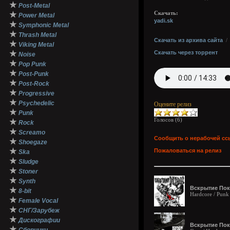
★
Post-Metal
★
Скачать:
Power Metal
yadi.sk
★
Symphonic Metal
★
Thrash Metal
Скачать из архива сайта
★
Viking Metal
★
Скачать через торрент
Noise
★
Pop Punk
★
Post-Punk
★
Post-Rock
★
Progressive
★
Psychedelic
Оцените релиз
★
Punk
Голосов (
6
)
★
Rock
★
Screamo
Сообщить о нерабочей сс
★
Shoegaze
★
Пожаловаться на релиз
Ska
★
Sludge
★
Stoner
★
Synth
Вскрытие Пока
★
8-bit
Hardcore / Punk
★
Female Vocal
★
СНГ/Зарубеж
★
Дискографии
Вскрытие Пок
★