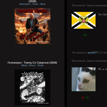
(2026)
Alternative / Punk / Rock
Посетители | Зарегистрирован
Это Па
+3
#4 написал:
spok677
(17 ию
Посетители | Зарегистрирован
Головорез - Tанец Со Смертью (2026)
Metal / Heavy / Punk
ЧЁ за з
-1
+1