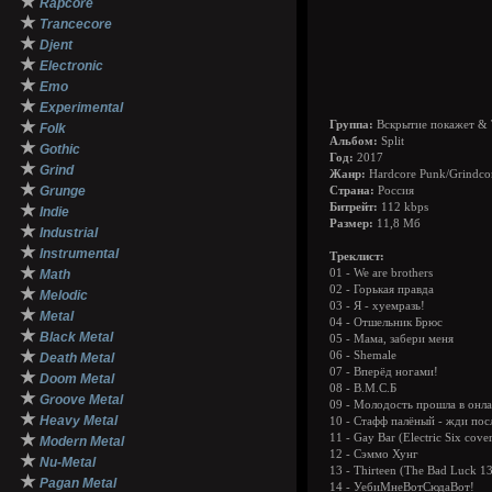
★
Rapcore
★
Trancecore
★
Djent
★
Electronic
★
Emo
★
Experimental
★
Группа:
Вскрытие покажет & 
Folk
Альбом:
Split
★
Gothic
Год:
2017
★
Grind
Жанр:
Hardcore Punk/Grindco
★
Grunge
Страна:
Россия
★
Битрейт:
112 kbps
Indie
Размер:
11,8 Мб
★
Industrial
★
Instrumental
Треклист:
★
Math
01 - We are brothers
02 - Горькая правда
★
Melodic
03 - Я - хуемразь!
★
Metal
04 - Отшельник Брюс
★
Black Metal
05 - Мама, забери меня
★
06 - Shemale
Death Metal
07 - Вперёд ногами!
★
Doom Metal
08 - В.М.С.Б
★
Groove Metal
09 - Молодость прошла в онл
★
Heavy Metal
10 - Стафф палёный - жди пос
★
11 - Gay Bar (Electric Six cove
Modern Metal
12 - Сэммо Хунг
★
Nu-Metal
13 - Thirteen (The Bad Luck 13
★
Pagan Metal
14 - УебиМнеВотСюдаВот!