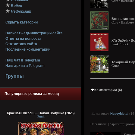
Сборники
Core / Hardcore 
★
Видео
★
Неформат
Вскрытие пока
Скрыть категории
Core / Hardcore 
Написать администрации сайта
Ответы на вопросы
Х*й Забей - В
Статистика сайта
Punk / Rock
Последние комментарии
Наш чат в Telegram
Токарный Пара
Наш архив в Telegram
Grind
Группы
Комментарии (6)
Популярные релизы за месяц
Красная Плесень - Новая Золушка (2026)
#1 написал:
HeavyMetal
(14 
Punk
Посетители | Зарегистрирован
Качеств