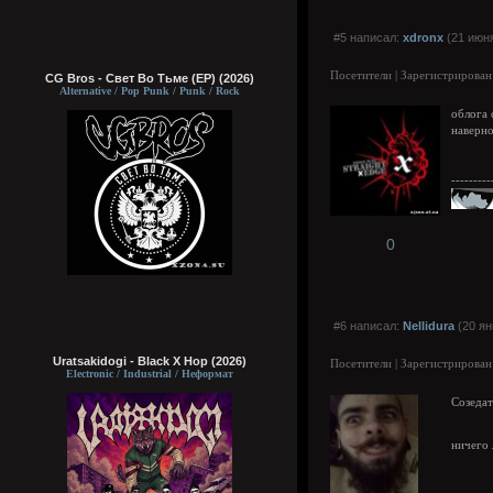
#5 написал:
xdronx
(21 июня
Посетители | Зарегистрирован
CG Bros - Свет Во Тьме (EP) (2026)
Alternative / Pop Punk / Punk / Rock
облога 
наверно
---------
0
#6 написал:
Nellidura
(20 ян
Uratsakidogi - Black X Hop (2026)
Посетители | Зарегистрирован
Electronic / Industrial / Неформат
Созедат
ничего 