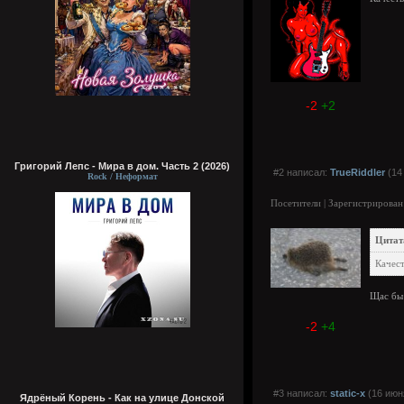
-2
+2
Григорий Лепс - Мира в дом. Часть 2 (2026)
#2 написал:
TrueRiddler
(14
Rock / Неформат
Посетители | Зарегистрирован
Цитат
Качест
Щас бы 
-2
+4
#3 написал:
static-x
(16 июн
Ядрёный Корень - Как на улице Донской