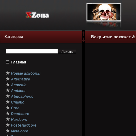
Вскрытие покажет & 
Категории
☰
Главная
★
Новые альбомы
★
Alternative
★
Acoustic
★
Ambient
★
Atmospheric
★
Chaotic
★
Core
★
Deathcore
★
Hardcore
★
Post-Hardcore
★
Metalcore