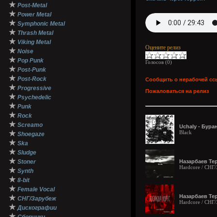
★
Post-Metal
★
Power Metal
★
Symphonic Metal
★
Thrash Metal
★
Viking Metal
Оцените релиз
★
Noise
★
Pop Punk
Голосов (
0
)
★
Post-Punk
★
Post-Rock
Сообщить о нерабочей сс
★
Progressive
Пожаловаться на релиз
★
Psychedelic
★
Punk
★
Rock
★
Screamo
Uchaly - Буран
★
Black
Shoegaze
★
Ska
★
Sludge
★
Stoner
Назарбаев Терро
Hardcore / СНГ
★
Synth
★
8-bit
★
Female Vocal
Назарбаев Терро
★
СНГ/Зарубеж
Hardcore / СНГ
★
Дискографии
★