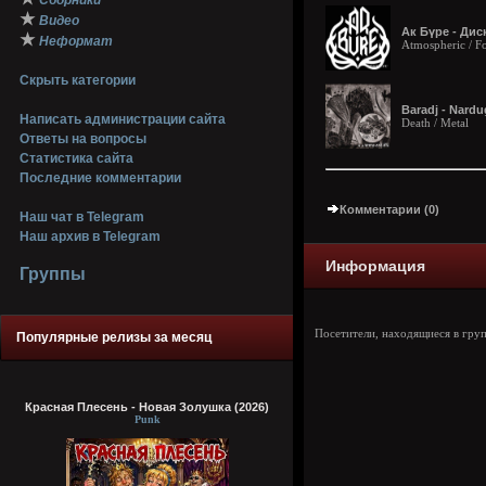
Сборники
★
Видео
Ак Бүре - Дис
★
Неформат
Atmospheric / Fo
Скрыть категории
Baradj - Nardu
Написать администрации сайта
Death / Metal
Ответы на вопросы
Статистика сайта
Последние комментарии
Комментарии (0)
Наш чат в Telegram
Наш архив в Telegram
Информация
Группы
Посетители, находящиеся в гру
Популярные релизы за месяц
Красная Плесень - Новая Золушка (2026)
Punk