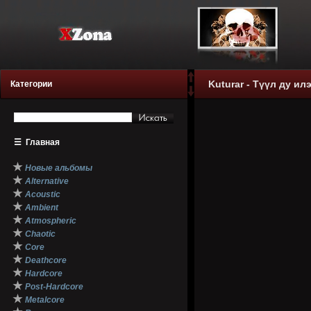
Kuturar - Түүл ду илэ
Категории
☰
Главная
★
Новые альбомы
★
Alternative
★
Acoustic
★
Ambient
★
Atmospheric
★
Chaotic
★
Core
★
Deathcore
★
Hardcore
★
Post-Hardcore
★
Metalcore