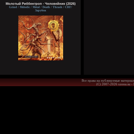
Молотый Риббентроп - Человейник (2026)
Grind / Melodic / Metal / Death / Thrash / СНГ/
Зарубеж
Все права на публикуемые материал
(С) 2007-2026 xzona.su -