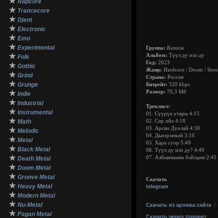
★
Rapcore
★
Trancecore
★
Djent
★
Electronic
★
Emo
★
Experimental
Группа:
Kuturar
★
Альбом:
Түүл ду илэ ду
Folk
Год:
2023
★
Gothic
Жанр:
Hardcore / Doom / Ston
★
Grind
Страна:
Россия
★
Grunge
Битрейт:
320 kbps
★
Размер:
70,3 Мб
Indie
★
Industrial
Треклист:
★
Instrumental
01. Сүүрүк утары 4:15
★
Math
02. Сир ийэ 4:18
03. Арсан Дуолай 4:30
★
Melodic
04. Дьиэрэҥкэй 3:16
★
Metal
05. Хара суор 5:49
★
Black Metal
06. Түүл ду илэ ду? 4:49
★
07. Албыннаама бэйэҕин 2:45
Death Metal
★
Doom Metal
★
Groove Metal
Скачать
★
Heavy Metal
telegram
★
Modern Metal
★
Nu-Metal
Скачать из архива сайта
★
Pagan Metal
Скачать через торрент