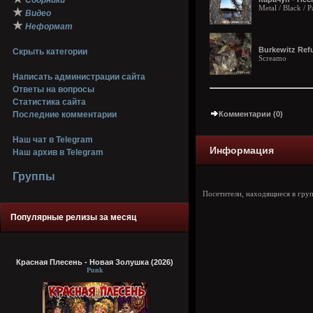
Сборники
Metal / Black / 
★
Видео
★
Неформат
Burkewitz Refu
Скрыть категории
Screamo
Написать администрации сайта
Ответы на вопросы
Статистика сайта
Последние комментарии
Комментарии (0)
Наш чат в Telegram
Информация
Наш архив в Telegram
Группы
Посетители, находящиеся в гру
Популярные релизы за месяц
Красная Плесень - Новая Золушка (2026)
Punk