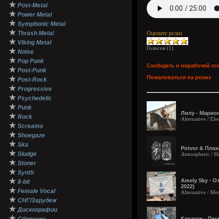
★
Post-Metal
★
Power Metal
★
Symphonic Metal
★
Thrash Metal
Оцените релиз
★
Viking Metal
Голосов (
1
)
★
Noise
★
Pop Punk
Сообщить о нерабочей сс
★
Post-Punk
Пожаловаться на релиз
★
Post-Rock
★
Progressive
★
Psychedelic
★
Punk
Лилу - Марион
★
Rock
Alternative / Ele
★
Screamo
★
Shoegaze
★
Ska
Potvor & Плаха
★
Sludge
Atmospheric / Ha
★
Stoner
★
Synth
★
Amely Sky - О
8-bit
2022)
★
Female Vocal
Alternative / Me
★
СНГ/Зарубеж
★
Дискографии
★
Карачун - Пес