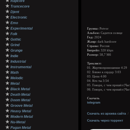
★
Rapcore
★
Trancecore
★
Djent
★
Electronic
★
Emo
★
Experimental
Группа:
Potvor
★
Альбом:
Садится солнце
Folk
Год:
2024
★
Gothic
Жанр:
dark hardcore
★
Grind
Страна:
Россия
★
Grunge
Битрейт:
320 kbps
★
Размер:
58,7 Мб
Indie
★
Industrial
Треклист:
★
Instrumental
01. Жертвоприношение 4:29
★
Math
02. Ближе к сердцу 3:03
03. Цепи 4:00
★
Melodic
04. Кто ты 3:54
★
Metal
05. Говори, с чем пришёл (Час
★
Black Metal
06. Говори, с чем пришёл (Час
★
Death Metal
Скачать
★
Doom Metal
telegram
★
Groove Metal
★
Heavy Metal
Скачать из архива сайта
★
Modern Metal
Скачать через торрент
★
Nu-Metal
★
Pagan Metal