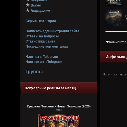
Сборники
★
Видео
★
Неформат
H
A
Скрыть категории
Написать администрации сайта
Ответы на вопросы
Статистика сайта
Комментари
Последние комментарии
Информац
Наш чат в Telegram
Наш архив в Telegram
Группы
Посетители, нах
Популярные релизы за месяц
Красная Плесень - Новая Золушка (2026)
Punk