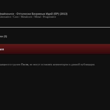
eadsource - Отголоски Безумных Идей (EP) (2013)
lternative / Core / Metalcore / Metal / Progressive
и (0)
ия
одящиеся в группе
Гости
, не могут оставлять комментарии к данной публикации.