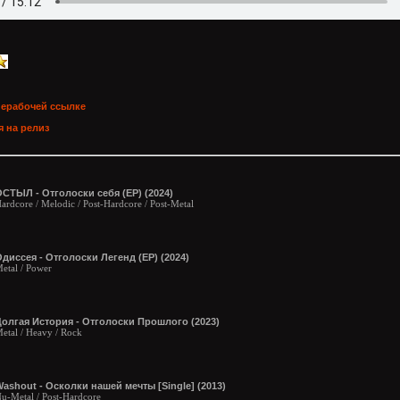
нерабочей ссылке
 на релиз
СТЫЛ - Отголоски себя (EP) (2024)
ardcore / Melodic / Post-Hardcore / Post-Metal
диссея - Отголоски Легенд (EP) (2024)
etal / Power
олгая История - Отголоски Прошлого (2023)
etal / Heavy / Rock
ashout - Осколки нашей мечты [Single] (2013)
u-Metal / Post-Hardcore