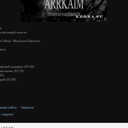
m
оски нашей юности
ck Metal / Blackened Hardcore
я
бит/с
мёртвой женщине (03:58)
вая жизнь (02:19)
45)
юдей (05:08)
хива сайта
/
Зеркало
з торрент