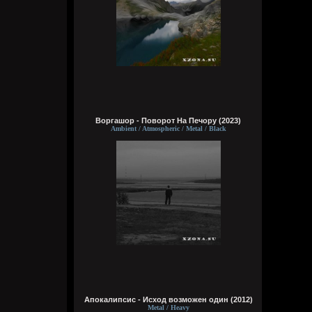
Виртуоз - Говно, залупа, пенис, хер,
давалка, хуй, блядина
Головка, шлюха, жопа, член, еблан,
петух… мудила
Рукоблуд, ссанина, очко, блядун, вагина
Сука, ебланище, влагалище, пердун,
дрочила
Пидор, пизда, туз, малафья
Гомик, мудила, пилотка, манда
Анус, вагина, путана, педрила
Шалава, хуила, мошонка, елда… раунд!
Воргашор - Поворот На Печору (2023)
Ambient / Atmospheric / Metal / Black
typical crabs
6 августа 2026
Bestial
,
ну пародия на типа батл типа шока и
типа Мирона. абба знает толк в этих
делах. панки просто бомбы
Кукуня
6 августа 2026
Кукуня
Апокалипсис - Исход возможен один (2012)
6 августа 2026
Metal / Heavy