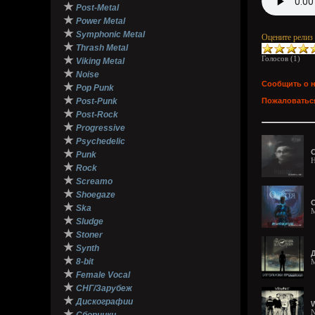
★
Post-Metal
★
Power Metal
★
Symphonic Metal
Оцените релиз
★
Thrash Metal
★
Голосов (
1
)
Viking Metal
★
Noise
Сообщить о 
★
Pop Punk
★
Post-Punk
Пожаловаться
★
Post-Rock
★
Progressive
★
Psychedelic
★
О
Punk
H
★
Rock
★
Screamo
★
Shoegaze
О
★
Ska
M
★
Sludge
★
Stoner
★
Synth
Д
★
8-bit
M
★
Female Vocal
★
СНГ/Зарубеж
★
Дискографии
W
★
N