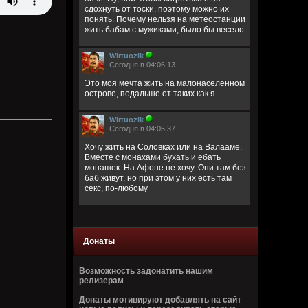
сдохнуть от тоски, поэтому можно их
понять. Почему нельзя на метеостанции
жить бабам с мужиками, было бы весело
Wirtuozik
Сегодня в 04:06:13
Это моя мечта жить на малонаселенном
острове, подальше от таких как я
Wirtuozik
Сегодня в 04:05:37
Хочу жить на Соловках или на Валааме.
Вместе с монахами бухать и ебать
монашек. На Афоне не хочу. Они там без
баб живут, но при этом у них есть там
секс, по-любому
Wirtuozik
Сегодня в 04:02:32
Донаты
Деревянные церкви Руси
Перекошены древние стены
Подойди и о многом спроси
Возможность задонатить нашим
В этих срубах есть сердце и вены
релизерам
Донаты мотивируют добавлять на сайт
Bestial