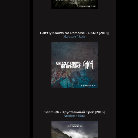
Wirtuozik
Grizzly Knows No Remorse - GKNR [2018]
Вчера в 05:47:02
Hardcore / Rock
Wirtuozik
Вчера в 05:46:44
Senmuth - Хрустальный Трек [2015]
Ambient / Metal
Кукуня
6 августа 2026