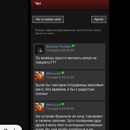
Чат
Только зарегистрированные посетители могут
писать в чате.
Brenton Trollant
Сегодня в 08:48:02
Ты можешь просто молчать нихуя не
говорить???
Wirtuozik
Сегодня в 04:11:33
Были бы там одни сотрудницы красивые
как я, без мужиков, я бы с радостью
поехал
Wirtuozik
Сегодня в 04:09:05
На острове Врангеля не хочу, там может
и тюлени лапочки. Зато полярники друг
друга в жопу ебут в холодные полярные
ночи. Ну, они чтобы согреться и не