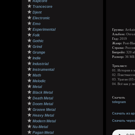
★
Rapcore
★
Trancecore
★
Djent
★
Electronic
★
Emo
★
Experimental
Группа:
Arrkai
★
Альбом:
Отгол
Folk
Год:
2019
★
Gothic
Жанр:
Post-Bla
★
Grind
Страна:
Росси
★
Grunge
Битрейт:
320 к
★
Размер:
36 МБ
Indie
★
Industrial
Треклист:
★
Instrumental
01. История о 
★
Math
02. Пластмассо
03. Ураган (03:
★
Melodic
04. Всё как у л
★
Metal
★
Black Metal
★
Скачать
Death Metal
telegram
★
Doom Metal
★
Groove Metal
Скачать из ар
★
Heavy Metal
★
Скачать чере
Modern Metal
★
Nu-Metal
★
Pagan Metal