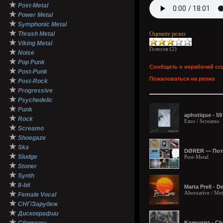
★
Post-Metal
★
Power Metal
★
Symphonic Metal
★
Thrash Metal
Оцените релиз
★
Viking Metal
Голосов (
2
)
★
Noise
★
Pop Punk
Сообщить о нерабочей сс
★
Post-Punk
Пожаловаться на релиз
★
Post-Rock
★
Progressive
★
Psychedelic
★
Punk
aphotique - 59
★
Rock
Emo / Screamo
★
Screamo
★
Shoegaze
★
Ska
DØRER — Пото
★
Sludge
Post-Metal
★
Stoner
★
Synth
★
8-bit
Marta Prell - D
★
Alternative / Me
Female Vocal
★
СНГ/Зарубеж
★
Дискографии
★
Komunist - Cha