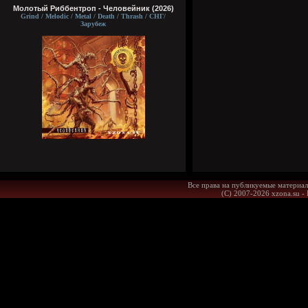
Молотый Риббентроп - Человейник (2026)
Grind / Melodic / Metal / Death / Thrash / СНГ/
Зарубеж
Все права на публикуемые материал
(С) 2007-2026 xzona.su -