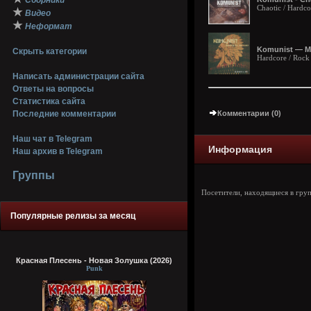
Сборники
Chaotic / Hardco
★
Видео
★
Неформат
Komunist — Me
Скрыть категории
Hardcore / Rock
Написать администрации сайта
Ответы на вопросы
Статистика сайта
Последние комментарии
Комментарии (0)
Наш чат в Telegram
Информация
Наш архив в Telegram
Группы
Посетители, находящиеся в гру
Популярные релизы за месяц
Красная Плесень - Новая Золушка (2026)
Punk