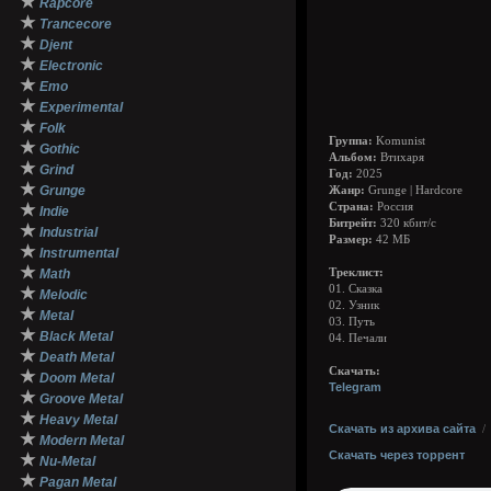
★
Rapcore
★
Trancecore
★
Djent
★
Electronic
★
Emo
★
Experimental
★
Folk
Группа:
Komunist
★
Gothic
Альбом:
Втихаря
★
Grind
Год:
2025
★
Grunge
Жанр:
Grunge | Hardcore
★
Страна:
Россия
Indie
Битрейт:
320 кбит/с
★
Industrial
Размер:
42 МБ
★
Instrumental
★
Math
Треклист:
01. Сказка
★
Melodic
02. Узник
★
Metal
03. Путь
★
Black Metal
04. Печали
★
Death Metal
Cкачать:
★
Doom Metal
Telegram
★
Groove Metal
★
Heavy Metal
Скачать из архива сайта
★
Modern Metal
Скачать через торрент
★
Nu-Metal
★
Pagan Metal