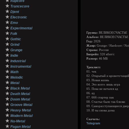
★
Rapcore
★
Trancecore
★
Djent
★
Electronic
★
Emo
★
Experimental
★
Группа:
ВЕЛИКОЕСЧАСТЬЕ
Folk
Альбом:
ВЕЛИКОЕСЧАСТЬЕ
★
Gothic
Год:
2026
★
Grind
Жанр:
Grunge / Hardcore / Noi
★
Grunge
Страна:
Россия
★
Битрейт:
320 кбит/с
Indie
Размер:
46 МБ
★
Industrial
★
Instrumental
Треклист:
★
Math
01. чек
02. Открытый и кровоточащи
★
Melodic
03. Новая жизнь
★
Metal
04. Это всего лишь игра
★
Black Metal
05. Пока не начался ад
★
06. ад
Death Metal
07. 666 стартер пак
★
Doom Metal
08. Счастье было так близко
★
Groove Metal
09. Саморасступающиеся две
★
Heavy Metal
10. И ты снова дома
★
Modern Metal
Cкачать:
★
Nu-Metal
Telegram
★
Pagan Metal