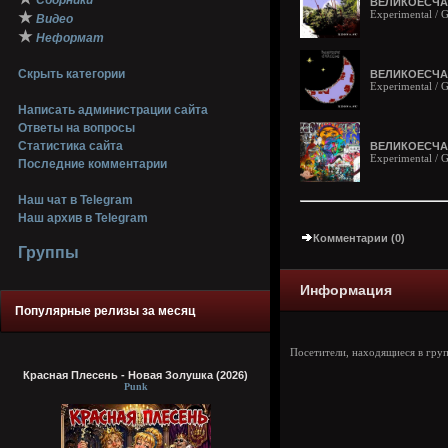
Сборники
ВЕЛИКОЕСЧАСТ
Experimental / G
★
Видео
★
Неформат
Скрыть категории
ВЕЛИКОЕСЧАСТ
Experimental / G
Написать администрации сайта
Ответы на вопросы
Статистика сайта
ВЕЛИКОЕСЧАС
Experimental / G
Последние комментарии
Наш чат в Telegram
Наш архив в Telegram
Комментарии (0)
Группы
Информация
Популярные релизы за месяц
Посетители, находящиеся в гру
Красная Плесень - Новая Золушка (2026)
Punk