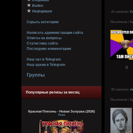
Сборники
★
Видео
★
Неформат
#1 написал:
C
Скрыть категории
Посетители | З
Написать администрации сайта
Ответы на вопросы
Статистика сайта
Последние комментарии
Наш чат в Telegram
Наш архив в Telegram
0
Группы
#2 написал:
r
Популярные релизы за месяц
Посетители | З
Красная Плесень - Новая Золушка (2026)
Punk