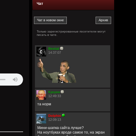
Чат
Только зарегистрированные посетители могут
писать в чате.
Bestial
14:37:07
Кукуня
12:49:33
та норм
Dolphin
12:09:13
Мини-шапка сайта лучше?
На ноутбуках вроде самое то, на экран