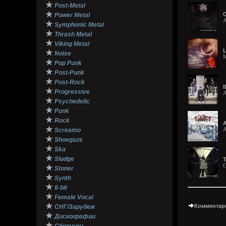
★
Post-Metal
★
O
Power Metal
A
★
Symphonic Metal
★
Thrash Metal
★
Viking Metal
L
★
Noise
M
★
Pop Punk
★
Post-Punk
★
Post-Rock
I
★
Progressive
A
★
Psychedelic
★
Punk
★
Rock
A
★
A
Screamo
★
Shoegaze
★
Ska
★
Sludge
T
C
★
Stoner
★
Synth
★
8-bit
★
Female Vocal
★
Комментари
СНГ/Зарубеж
★
Дискографии
★