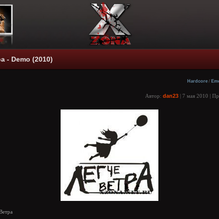
а - Demo (2010)
Hardcore
/
Em
Автор:
dan23
| 7 мая 2010 | П
Ветра