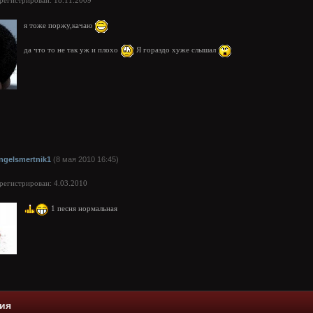
арегистрирован: 18.11.2009
я тоже поржу,качаю
да что то не так уж и плохо
Я гораздо хуже слышал
ngelsmertnik1
(8 мая 2010 16:45)
арегистрирован: 4.03.2010
1 песня нормальная
ия