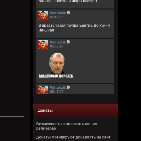
больше полезной инфы влазиет.
Wirtuozik
05:48:09
В вк есть такая группа Еретик. Во хуйня
ии-шная
Wirtuozik
05:47:17
Wirtuozik
05:47:02
Донаты
Возможность задонатить нашим
релизерам
Wirtuozik
Донаты мотивируют добавлять на сайт
05:46:44