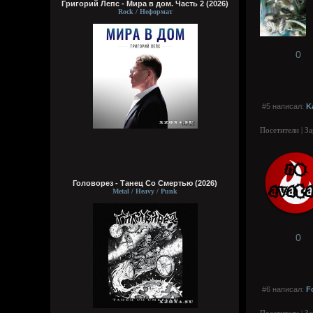
Григорий Лепс - Мира в дом. Часть 2 (2026)
Rock / Неформат
0
#5 написал:
K
Посетители | З
Головорез - Tанец Со Смертью (2026)
Metal / Heavy / Punk
0
#6 написал:
F