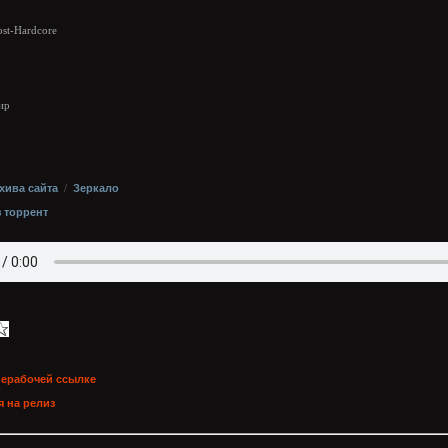
st-Hardcore
ир
хива сайта
/
Зеркало
з торрент
нерабочей ссылке
 на релиз