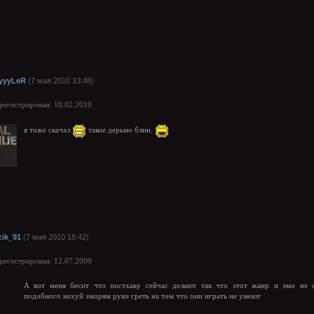
yyyLeR
(7 мая 2010 13:48)
арегистрирован: 10.02.2010
я тоже скачал
такое дерьмо блин.
zik_91
(7 мая 2010 18:42)
арегистрирован: 12.07.2009
А вот меня бесит что постхаку сейчас делают так что этот жанр и эмо не 
подобного нехуй эморям руки греть на том что они играть не умеют