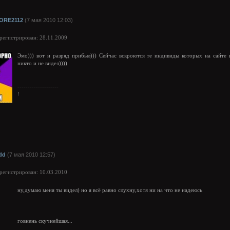
ORE2112
(7 мая 2010 12:03)
арегистрирован: 28.11.2009
Эмо))) вот и разряд прибыл))) Сейчас вскроются те индивиды которых на сайте 
никто и не видел))))
--------------------
!
idd
(7 мая 2010 12:57)
арегистрирован: 10.03.2010
ну,думаю меня ты видел) но я всё равно слухну,хотя ни на что не надеюсь
говнень скучнейшая...