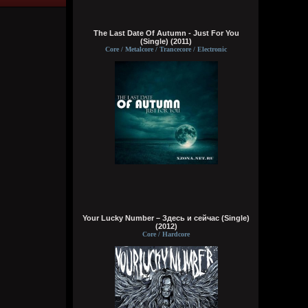
Wirtuozik
The Last Date Of Autumn - Just For You
16:15:56
(Single) (2011)
Core / Metalcore / Trancecore / Electronic
А вы знали что Кадышевой 67 лет?
Странно, в моем детстве я думал ей
столько же. Получается она и не стареет
даже, ей все время 60
Кукуня
16:15:29
Wirtuozik
Your Lucky Number – Здесь и сейчас (Single)
16:15:10
(2012)
Core / Hardcore
А я вовсе не колдунья,
Я любила и люблю.
Это мне судьба послала
Грешную любовь мою.
Не судите строго, люди,
Пожалей меня, родня,
Видно, в жизни суждено мне