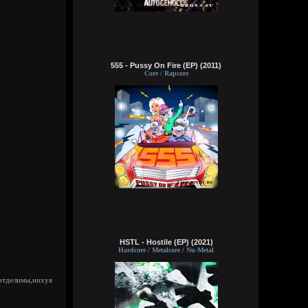
делах. панки просто бомбы
Кукуня
21:45:23
555 - Pussy On Fire (EP) (2011)
Core / Rapcore
Кукуня
21:36:44
Цитата: Wirtuozik
ещё и вместо мозга вставили мощный
компьют
ты хотел сказать в место, где должен
быть мозг
Wirtuozik
20:41:56
Я - робот
HSTL - Hostile (EP) (2021)
Hardcore / Metalcore / Nu-Metal
Wirtuozik
20:40:37
отделимы,нихуя
А если бы мне ещё и вместо мозга
вставили мощный компьют, то ч бы еще и