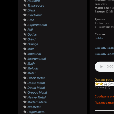
★
Альбом:
Demo
Rapcore
Год:
2010
★
Trancecore
Жанр:
Emo / Po
★
Djent
Размер:
12 Мб
★
Electronic
★
Трек-лист:
Emo
1 - Выстрел
★
Experimental
2 - Разрушая М
★
Folk
★
Gothic
Скачать
i
folder
★
Grind
★
Grunge
Скачать из ар
★
Indie
★
Industrial
Скачать чере
★
Instrumental
★
Math
★
Melodic
★
Metal
★
Black Metal
Оцените релиз
★
Death Metal
★
Голосов (
15
)
Doom Metal
★
Groove Metal
★
Сообщить о 
Heavy Metal
★
Modern Metal
Пожаловаться
★
Nu-Metal
★
Pagan Metal