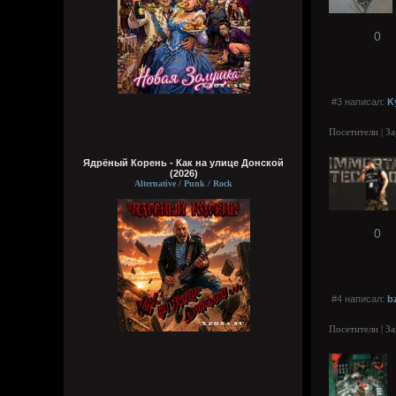
0
#3 написал:
K
Посетители | З
Ядрёный Корень - Как на улице Донской
(2026)
Alternative / Punk / Rock
0
#4 написал:
b
Посетители | З