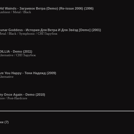
ld Wainds - Загривок Ветра (Demo) (Re-issue 2006) (1996)
mbient / Metal / Black
unar Goddess - История Для Ветра И Для Звёзд [Demo] (2001)
etal / Black / Symphonic / СНГ/Зарубеж
DILLIA - Demo (2011)
lternative / СНГ/Зарубеж
re You Happy - Тени Надежд (2009)
lternative
ry Once Again - Demo (2010)
ore / Post-Hardcore
и (7)