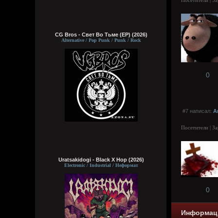
Посетители | З
CG Bros - Свет Во Тьме (EP) (2026)
Alternative / Pop Punk / Punk / Rock
0
#7 написал:
A
Посетители | З
Uratsakidogi - Black X Hop (2026)
Electronic / Industrial / Неформат
0
Информац