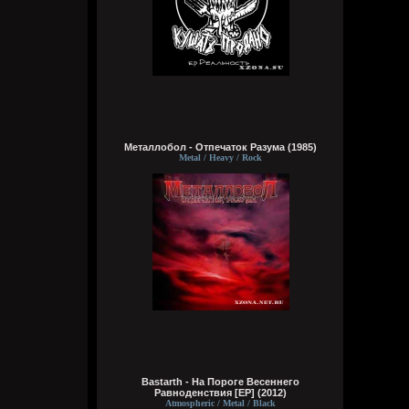
Wirtuozik
Вчера в 16:15:56
А вы знали что Кадышевой 67 лет?
Странно, в моем детстве я думал ей
столько же. Получается она и не стареет
даже, ей все время 60
Металлобол - Отпечаток Разума (1985)
Metal / Heavy / Rock
Кукуня
Вчера в 16:15:29
Wirtuozik
Вчера в 16:15:10
А я вовсе не колдунья,
Я любила и люблю.
Это мне судьба послала
Грешную любовь мою.
Bastarth - На Пороге Весеннего
Не судите строго, люди,
Равноденствия [EP] (2012)
Пожалей меня, родня,
Atmospheric / Metal / Black