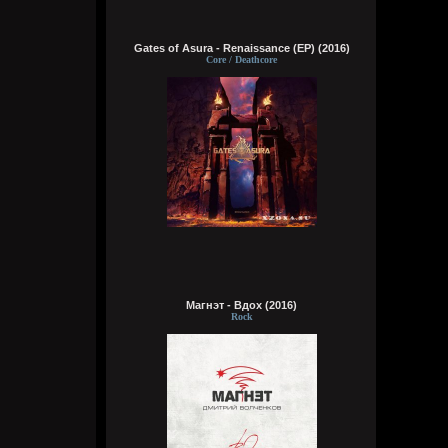
Эй наринаринэла ааааа дари дада
Gates of Asura - Renaissance (EP) (2016)
Wirtuozik
Core / Deathcore
Вчера в 16:12:44
Вот долбаеб. Прав он во всем. Ещё и все
про меня знает)
Wirtuozik
Вчера в 16:12:17
Цитата: Кукуня
Ты же сам знаешь, что я прав
В чем?
Магнэт - Вдох (2016)
Rock
Кукуня
Вчера в 16:10:04
Цитата: Wirtuozik
пруфы
какие на хуй пруфы еблан? чо ты
доказать хочешь? Ты же сам знаешь, что
я прав, я прекрасно помню все твои