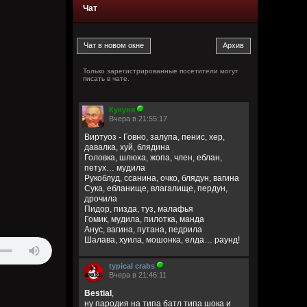
Чат
Только зарегистрированные посетители могут
писать в чате.
Кукуня
Вчера в 21:55:17
Виртуоз - Говно, залупа, пенис, хер,
давалка, хуй, блядина
Головка, шлюха, жопа, член, еблан,
петух… мудила
Рукоблуд, ссанина, очко, блядун, вагина
Сука, ебланище, влагалище, пердун,
дрочила
Пидор, пизда, туз, малафья
Гомик, мудила, пилотка, манда
Анус, вагина, путана, педрила
Шалава, хуила, мошонка, елда… раунд!
typical crabs
Вчера в 21:46:11
Bestial
,
ну пародия на типа батл типа шока и