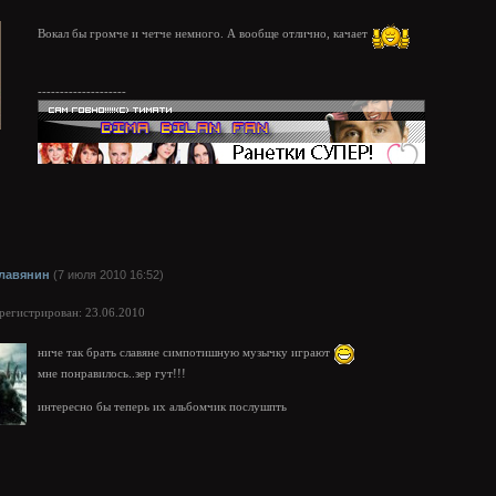
Вокал бы громче и четче немного. А вообще отлично, качает
--------------------
лавянин
(7 июля 2010 16:52)
арегистрирован: 23.06.2010
ниче так брать славяне симпотишную музычку играют
мне понравилось..зер гут!!!
интересно бы теперь их альбомчик послушпть