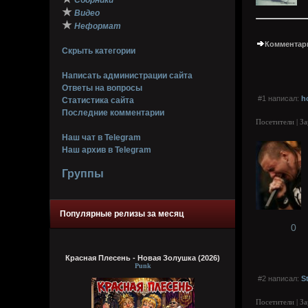
Сборники
★
Видео
★
Неформат
Комментари
Скрыть категории
Написать администрации сайта
Ответы на вопросы
#1 написал:
h
Статистика сайта
Последние комментарии
Посетители | З
Наш чат в Telegram
Наш архив в Telegram
Группы
Популярные релизы за месяц
0
Красная Плесень - Новая Золушка (2026)
Punk
#2 написал:
S
Посетители | З