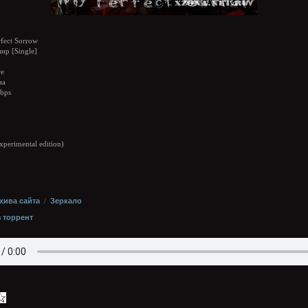
fect Sorrow
ир [Single]
re
на
bps
perimental edition)
хива сайта
/
Зеркало
з торрент