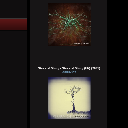
Видно, в жизни суждено мне
Выпить грешного вина
Кукуня
Вчера в 16:15:01
Wirtuozik
Вчера в 16:14:46
Story of Glory - Story of Glory (EP) (2013)
За мои зелёные глаза
Alternative
Называешь ты меня колдуньей,
Говоришь ты это мне не зря,
Сердце у тебя я забрала
Wirtuozik
Вчера в 16:14:24
Эй наринаринэла ай дари дари дари
дада
Эй наринаринэла ай дари дари дари
дада
Эй наринаринэла ай дари дари дари
дада