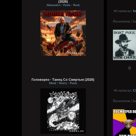
(2026)
Alternative / Punk / Rock
#4 написал:
f
Посетители | З
0
Головорез - Tанец Со Смертью (2026)
Metal / Heavy / Punk
#5 написал:
C
Посетители | З