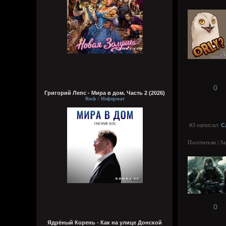
0
Григорий Лепс - Мира в дом. Часть 2 (2026)
Rock / Неформат
#3 написал:
С
Посетители | З
0
Ядрёный Корень - Как на улице Донской