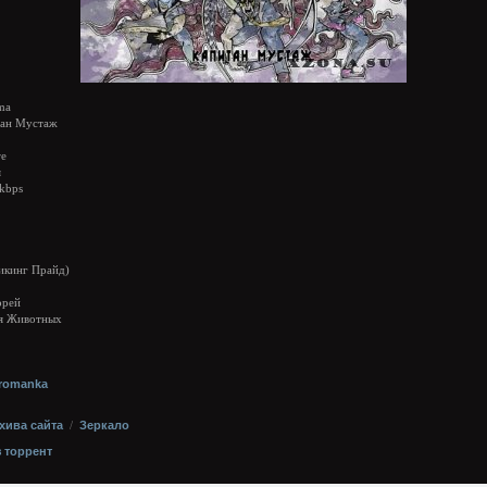
ma
ан Мустаж
re
я
kbps
икинг Прайд)
орей
ия Животных
rromanka
хива сайта
/
Зеркало
з торрент