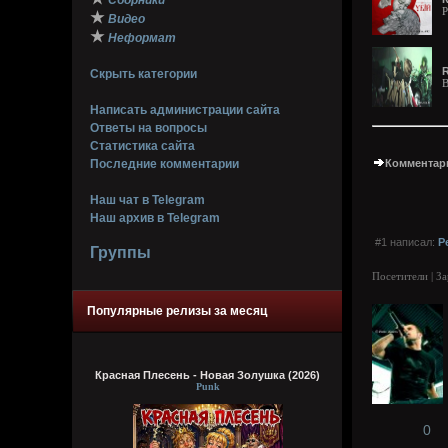
Сборники
P
★
Видео
★
Неформат
R
Скрыть категории
В
Написать администрации сайта
Ответы на вопросы
Статистика сайта
Последние комментарии
Комментари
Наш чат в Telegram
Наш архив в Telegram
#1 написал:
Р
Группы
Посетители | З
Популярные релизы за месяц
Красная Плесень - Новая Золушка (2026)
Punk
0