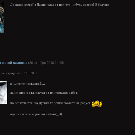
Да ладно клёво!)) Давно ждал от них что-нибудь нового! 5 баллов)
е с этой планеты
(26 октября 2010 14:08)
арегистрирован: 7.10.2010
я им тоже поставил 5....
да не спорю отличается от их прошлых работ...
но все качественно,музыка хорошая,вокал тоже радует
одним словом хороший альбом)))))