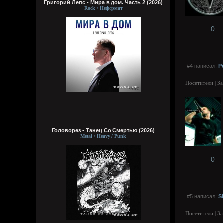
Григорий Лепс - Мира в дом. Часть 2 (2026)
Rock / Неформат
0
#4 написал:
Р
Посетители | З
Головорез - Tанец Со Смертью (2026)
Metal / Heavy / Punk
0
#5 написал:
S
Посетители | З