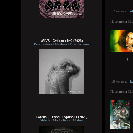
#7 написал:
id
Посетители | З
WLVS - Субъект №2 (2026)
Post-Hardcore / Metalcore / Emo / Screamo
0
#8 написал:
b
Посетители | З
Korella - Сквозь Горизонт (2026)
Melodic / Metal / Death / Modern