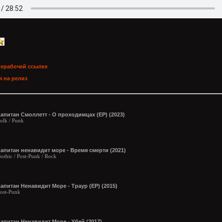
нерабочей ссылке
 на релиз
апитан Смоллетт - О проходимцах (EP) (2023)
olk / Punk
апитан ненавидит море - Время смерти (2021)
othic / Post-Punk / Rock
апитан Ненавидит Море - Траур (ЕР) (2015)
ost-Punk
апитан Ненавидит Море - Убей (2017)