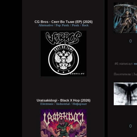
CG Bros - Свет Во Тьме (EP) (2026)
Alternative / Pop Punk / Punk / Rock
0
#6 написал:
н
Посетители | З
Uratsakidogi - Black X Hop (2026)
Electronic / Industrial / Неформат
0