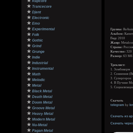
★
Rapcore
★
Trancecore
★
Djent
★
Electronic
★
Emo
★
Experimental
Группа:
ReAni
★
Альбом:
Капит
Folk
Год:
2010
★
Gothic
Жанр:
Metalco
★
Grind
Страна:
Росси
★
Grunge
Качество:
320 
★
Размер:
63 Мб
Indie
★
Industrial
Треклист:
★
Instrumental
1. Зомбикорм
★
Math
2. Сомнения (В
3. Супергерои
★
Melodic
4. В Пучине М
★
Metal
5. Социализац
★
Black Metal
★
Death Metal
Скачать
★
Doom Metal
telegram
k
by
★
Groove Metal
★
Heavy Metal
Скачать из ар
★
Modern Metal
Скачать чере
★
Nu-Metal
★
Pagan Metal