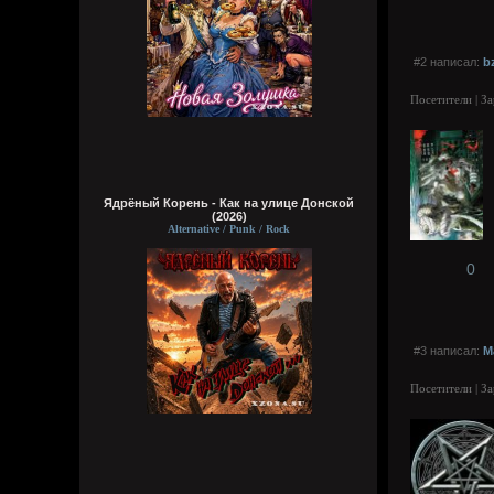
#2 написал:
b
Посетители | З
Ядрёный Корень - Как на улице Донской
(2026)
Alternative / Punk / Rock
0
#3 написал:
M
Посетители | З