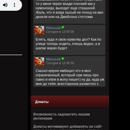
то у меня череп взади плоский как у
нумоноида, выходит еще страшней.
Жаль, что я когда лысый не поход на вин
дизеля или на Джейсона стетхэма
Wirtuozik
Сегодня в 13:49:38
Блять, куда я свою ермолку дел? Как по
улице теперь ходить, плешь видно, а в
шапке жарко будет
Wirtuozik
Сегодня в 13:48:50
Сказал кукуня имбицил что я мол
ограниченный, который сам лишь про
гавно и ебли в жопу пишет) ну да, куда уж
мне до тебя, всесторонне развитого с
широким кругозором)
Кукуня
Донаты
Сегодня в 13:40:45
Цитата: Wirtuozik
Возможность задонатить нашим
за запрещено цитировать что ли
релизерам
ограниченый долбаеб просто, заебал
Донаты мотивируют добавлять на сайт
этим, давай там ещё про школьниц