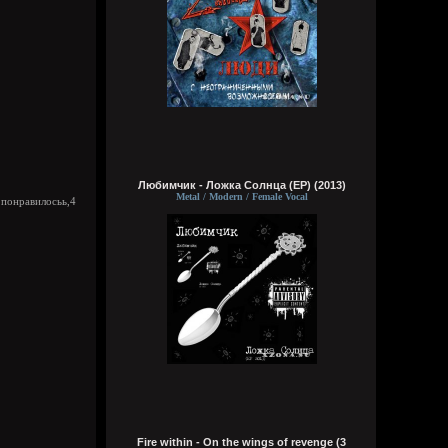
А давай я тут аккуратно на сайте насру в
комментах, кукуня, с кроманкой летятся
на мое гавно и мы их вдвоем убьем
Wirtuozik
Сегодня в 12:16:05
А хочешь я просто как цапля постою на
одной ноге?
Wirtuozik
Любимчик - Ложка Солнца (EP) (2013)
Сегодня в 12:14:31
Metal / Modern / Female Vocal
 понравилосьь,4
Brenton Trollant
,
А хочешь я тебе песенку спою чтобы
тебе крепче спалось. Там короче это. Там
та тара там, та тара там тамтам
Brenton Trollant
Сегодня в 08:48:02
Ты можешь просто молчать нихуя не
говорить???
Wirtuozik
Сегодня в 04:11:33
Были бы там одни сотрудницы красивые
Fire within - On the wings of revenge (3