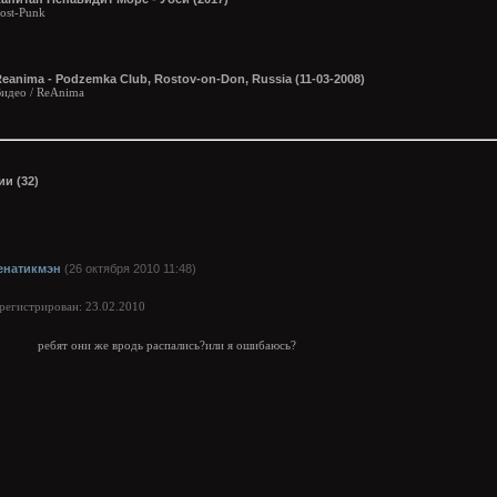
ost-Punk
eanima - Podzemka Club, Rostov-on-Don, Russia (11-03-2008)
идео / ReAnima
и (32)
енатикмэн
(26 октября 2010 11:48)
арегистрирован: 23.02.2010
ребят они же вродь распались?или я ошибаюсь?