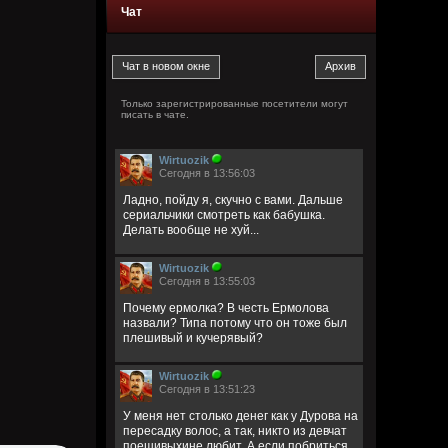
Чат
Только зарегистрированные посетители могут
писать в чате.
Wirtuozik
Сегодня в 13:56:03
Ладно, пойду я, скучно с вами. Дальше
сериальчики смотреть как бабушка.
Делать вообще не хуй...
Wirtuozik
Сегодня в 13:55:03
Почему ермолка? В честь Ермолова
назвали? Типа потому что он тоже был
плешивый и кучерявый?
Wirtuozik
Сегодня в 13:51:23
У меня нет столько денег как у Дурова на
пересадку волос, а так, никто из девчат
поешивыхине любит. А если побриться,