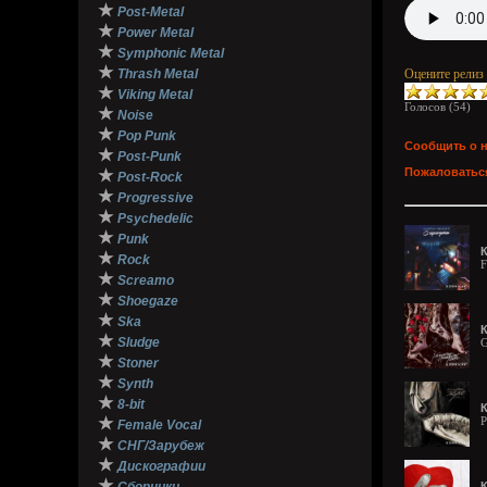
★
Post-Metal
★
Power Metal
★
Symphonic Metal
★
Thrash Metal
Оцените релиз
★
Viking Metal
Голосов (
54
)
★
Noise
★
Pop Punk
Сообщить о 
★
Post-Punk
Пожаловаться
★
Post-Rock
★
Progressive
★
Psychedelic
★
Punk
К
★
Rock
F
★
Screamo
★
Shoegaze
★
Ska
К
★
Sludge
G
★
Stoner
★
Synth
★
8-bit
К
★
P
Female Vocal
★
СНГ/Зарубеж
★
Дискографии
★
К