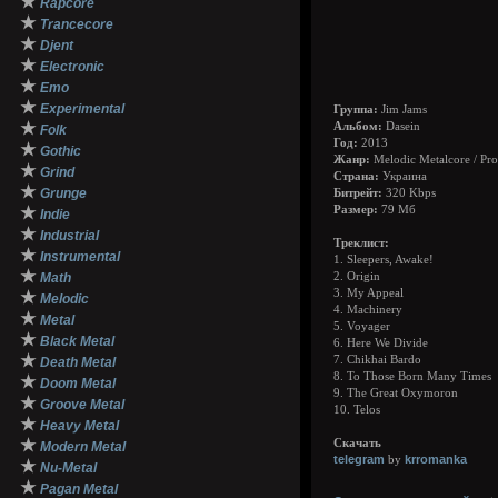
★
Rapcore
★
Trancecore
★
Djent
★
Electronic
★
Emo
★
Experimental
Группа:
Jim Jams
★
Альбом:
Dasein
Folk
Год:
2013
★
Gothic
Жанр:
Melodic Metalcore / Pro
★
Grind
Страна:
Украина
★
Grunge
Битрейт:
320 Kbps
★
Размер:
79 Мб
Indie
★
Industrial
Треклист:
★
Instrumental
1. Sleepers, Awake!
★
Math
2. Origin
3. My Appeal
★
Melodic
4. Machinery
★
Metal
5. Voyager
★
Black Metal
6. Here We Divide
★
7. Chikhai Bardo
Death Metal
8. To Those Born Many Times
★
Doom Metal
9. The Great Oxymoron
★
Groove Metal
10. Telos
★
Heavy Metal
★
Скачать
Modern Metal
telegram
krromanka
by
★
Nu-Metal
★
Pagan Metal