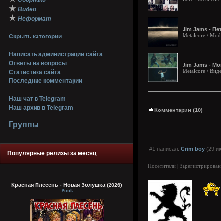
Сборники
★
Видео
★
Неформат
Jim Jams - Пе
Metalcore / Mo
Скрыть категории
Написать администрации сайта
Ответы на вопросы
Jim Jams - Мо
Metalcore / Вид
Статистика сайта
Последние комментарии
Наш чат в Telegram
Наш архив в Telegram
Комментарии (10)
Группы
#1 написал:
Grim boy
(29 ию
Популярные релизы за месяц
Посетители | Зарегистрирован
Красная Плесень - Новая Золушка (2026)
Punk