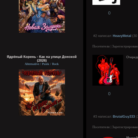
0
#2 написал:
HeavyMetal
(30 
Посетители | Зарегистрирован
Ядрёный Корень - Как на улице Донской
Очередн
(2026)
Alternative / Punk / Rock
0
#3 написал:
BrutalGuy333
(
Посетители | Зарегистрирован
HeavyM