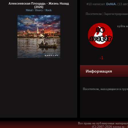
Алексеевская Площадь - Жизнь Назад
#10 написал:
DeNiA.
(13 авг
(2026)
Metal / Heavy / Rock
Посетители | Зарегистрирован
хуйта н
-1
Информация
Посетители, находящиеся в гру
Все права на публикуемые материал
(С) 2007-2026 xzona.su -