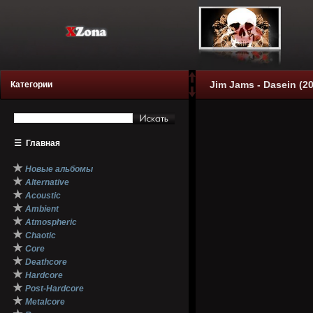
Jim Jams - Dasein (2
Категории
☰
Главная
★
Новые альбомы
★
Alternative
★
Acoustic
★
Ambient
★
Atmospheric
★
Chaotic
★
Core
★
Deathcore
★
Hardcore
★
Post-Hardcore
★
Metalcore