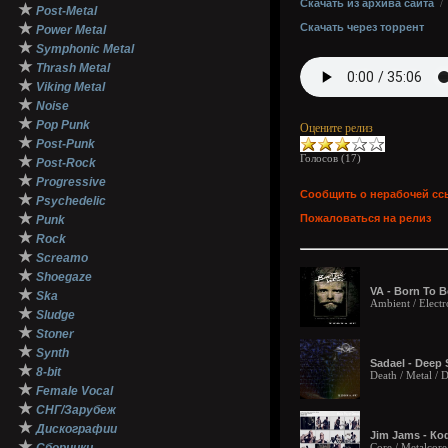
Скачать из архива сайта
★
Post-Metal
★
Скачать через торрент
Power Metal
★
Symphonic Metal
★
Thrash Metal
★
Viking Metal
★
Noise
★
Pop Punk
Оцените релиз
★
Post-Punk
Голосов (
17
)
★
Post-Rock
★
Progressive
Сообщить о нерабочей сс
★
Psychedelic
★
Пожаловаться на релиз
Punk
★
Rock
★
Screamo
★
Shoegaze
VA - Born To B
★
Ska
Ambient / Electr
★
Sludge
★
Stoner
★
Synth
Sadael - Deep 
★
8-bit
Death / Metal /
★
Female Vocal
★
СНГ/Зарубеж
★
Дискографии
Jim Jams - Ко
★
Core / Metalcor