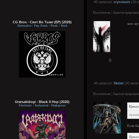
#5 написал:
cryostasis
(30 и
Посетители | Зарегистрирован
CG Bros - Свет Во Тьме (EP) (2026)
зато му
Alternative / Pop Punk / Punk / Rock
0
#6 написал:
Skelet
(30 июля 
Посетители | Зарегистрирован
Uratsakidogi - Black X Hop (2026)
Electronic / Industrial / Неформат
Цитат
придир
Если бы
Цитат