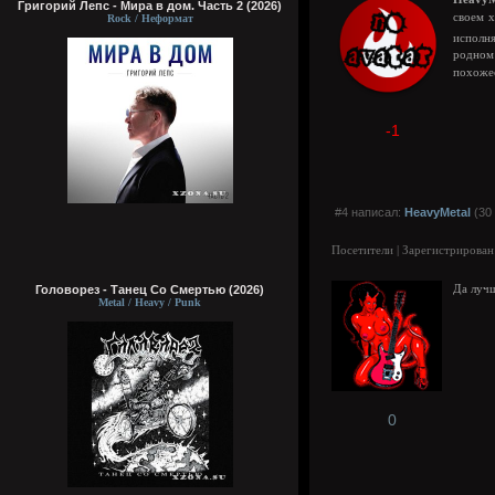
Григорий Лепс - Мира в дом. Часть 2 (2026)
своем 
Rock / Неформат
исполня
родном 
похож
-1
#4 написал:
HeavyMetal
(30 
Посетители | Зарегистрирован
Головорез - Tанец Со Смертью (2026)
Да лучш
Metal / Heavy / Punk
0