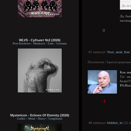
Да луч
Да, был
миллиар
0
WLVS - Субъект №2 (2026)
Post-Hardcore / Metalcore / Emo / Screamo
#7 написал:
Your_anal_fear
Посетители | Зарегистрирован
Как зн
Тэг ме
более!!
PS:
Hea
-1
Mystericon - Echoes Of Eternity (2026)
Gothic / Metal / Heavy / Symphonic
#8 написал:
hidden_in
(31 и