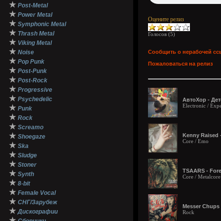
★
Post-Metal
★
Power Metal
Оцените релиз
★
Symphonic Metal
★
Thrash Metal
Голосов (
5
)
★
Viking Metal
★
Noise
Сообщить о нерабочей сс
★
Pop Punk
Пожаловаться на релиз
★
Post-Punk
★
Post-Rock
★
Progressive
★
Psychedelic
АвтоХор - Дет
Electronic / Exp
★
Punk
★
Rock
★
Screamo
★
Kenny Raised -
Shoegaze
Core / Emo
★
Ska
★
Sludge
★
Stoner
TSAARS - Fore
★
Synth
Core / Metalcor
★
8-bit
★
Female Vocal
★
СНГ/Зарубеж
Messer Chups 
★
Дискографии
Rock
★