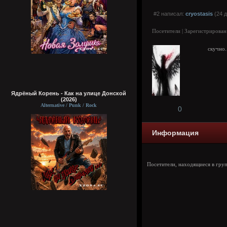
#2 написал:
cryostasis
(24 д
Посетители | Зарегистрирован
скучно.
Ядрёный Корень - Как на улице Донской
(2026)
Alternative / Punk / Rock
0
Информация
Посетители, находящиеся в гру