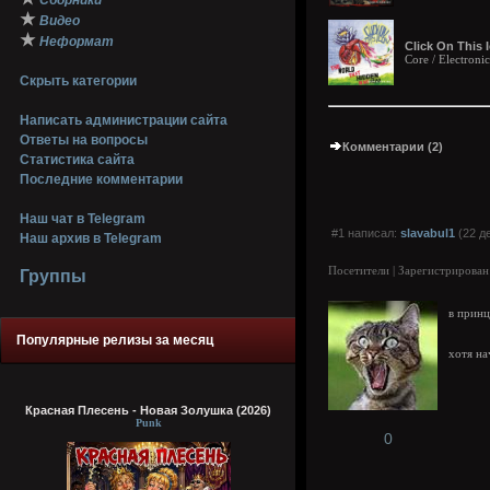
Сборники
★
Видео
★
Неформат
Click On This 
Core / Electroni
Скрыть категории
Написать администрации сайта
Ответы на вопросы
Комментарии (2)
Статистика сайта
Последние комментарии
Наш чат в Telegram
#1 написал:
slavabul1
(22 д
Наш архив в Telegram
Посетители | Зарегистрирован
Группы
в прин
Популярные релизы за месяц
хотя на
Красная Плесень - Новая Золушка (2026)
Punk
0