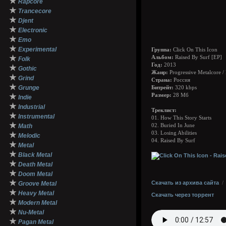
★
Rapcore
★
Trancecore
★
Djent
★
Electronic
★
Emo
★
Experimental
Группа:
Click On This Icon
★
Альбом:
Raised By Surf [EP]
Folk
Год:
2013
★
Gothic
Жанр:
Progressive Metalcore /
★
Grind
Страна:
Россия
★
Grunge
Битрейт:
320 kbps
★
Размер:
28 Мб
Indie
★
Industrial
Треклист:
★
Instrumental
01. How This Story Starts
★
Math
02. Buried In June
03. Losing Abilities
★
Melodic
04. Raised By Surf
★
Metal
★
Black Metal
★
Death Metal
★
Doom Metal
★
Скачать из архива сайта
Groove Metal
★
Heavy Metal
Скачать через торрент
★
Modern Metal
★
Nu-Metal
★
Pagan Metal