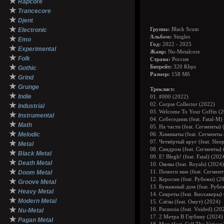
★
Rapcore
★
Trancecore
★
Djent
★
Electronic
Группа:
Black Scum
Альбом:
Singles
★
Emo
Год:
2022 - 2025
★
Experimental
Жанр:
Nu-Metalcore
★
Folk
Страна:
Россия
★
Битрейт:
320 Kbps
Gothic
Размер:
158 Mб
★
Grind
★
Grunge
Треклист:
★
Indie
01. #000 (2022)
★
02. Corpse Collector (2022)
Industrial
03. Welcome To Your Coffin (
★
Instrumental
04. Собеседник (feat. Fatal-M)
★
Math
05. На части (feat. Сегменты) 
★
Melodic
06. Химикаты (feat. Сегменты 
★
07. Четвёртый круг (feat. Sleep
Metal
08. Синдром (feat. Сегменты) 
★
Black Metal
09. E! Blegh! (feat. Fatal) (202
★
Death Metal
10. Оковы (feat. Royals) (2024)
★
Doom Metal
11. Помоги мне (feat. Сегмент
12. Керосин (feat. Рубежи) (2
★
Groove Metal
13. Бумажный дом (feat. Рубе
★
Heavy Metal
14. Секреты (feat. Биохакеры)
★
Modern Metal
15. Слёзы (feat. Омут) (2024)
★
16. Paranoia (feat. Voided) (20
Nu-Metal
17. 2 Метра В Глубину (2024)
★
Pagan Metal