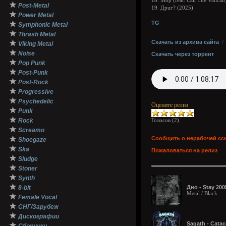
18. Мор (feat. Call The Vatican
★
Post-Metal
19. Дрuг? (2025)
★
Power Metal
★
TG
Symphonic Metal
★
Thrash Metal
★
Скачать из архива сайта
Viking Metal
★
Noise
Скачать через торрент
★
Pop Punk
★
Post-Punk
★
Post-Rock
★
Progressive
★
Psychedelic
Оцените релиз
★
Punk
★
Rock
Голосов (
2
)
★
Screamo
★
Сообщить о нерабочей сс
Shoegaze
★
Ska
Пожаловаться на релиз
★
Sludge
★
Stoner
★
Synth
★
8-bit
Дно - Stay 200
Metal / Black
★
Female Vocal
★
СНГ/Зарубеж
★
Дискографии
Sagath - Сata
★