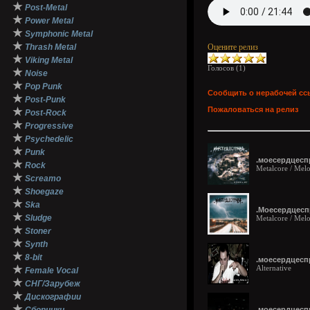
★
Post-Metal
★
Power Metal
★
Symphonic Metal
★
Thrash Metal
Оцените релиз
★
Viking Metal
Голосов (
1
)
★
Noise
★
Pop Punk
Сообщить о нерабочей сс
★
Post-Punk
Пожаловаться на релиз
★
Post-Rock
★
Progressive
★
Psychedelic
★
Punk
.моесердцеспр
★
Rock
Metalcore / Mel
★
Screamo
★
Shoegaze
★
Ska
.Моесердцеспра
★
Sludge
Metalcore / Mel
★
Stoner
★
Synth
★
8-bit
.моесердцесп
★
Alternative
Female Vocal
★
СНГ/Зарубеж
★
Дискографии
★
.моесердцеспр