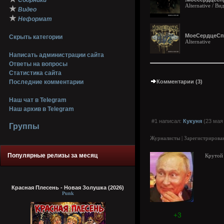
Сборники
Alternative / Ви
★
Видео
★
Неформат
МоеСердцеСпра
Скрыть категории
Alternative
Написать администрации сайта
Ответы на вопросы
Статистика сайта
Последние комментарии
Комментарии (3)
Наш чат в Telegram
Наш архив в Telegram
#1 написал:
Кукуня
(23 мая 
Группы
Журналисты | Зарегистрирован
Популярные релизы за месяц
Крутой
Красная Плесень - Новая Золушка (2026)
Punk
+3