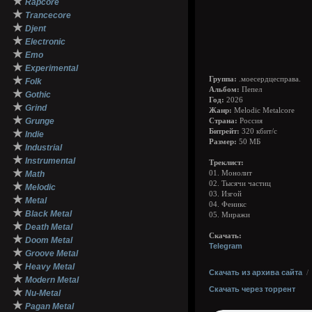
★
Rapcore
★
Trancecore
★
Djent
★
Electronic
★
Emo
★
Experimental
★
Группа:
.моесердцесправа.
Folk
Альбом:
Пепел
★
Gothic
Год:
2026
★
Grind
Жанр:
Melodic Metalcore
★
Grunge
Страна:
Россия
★
Битрейт:
320 кбит/с
Indie
Размер:
50 МБ
★
Industrial
★
Instrumental
Треклист:
★
Math
01. Монолит
02. Тысячи частиц
★
Melodic
03. Изгой
★
Metal
04. Феникс
★
Black Metal
05. Миражи
★
Death Metal
Скачать:
★
Doom Metal
Telegram
★
Groove Metal
★
Heavy Metal
Скачать из архива сайта
★
Modern Metal
Скачать через торрент
★
Nu-Metal
★
Pagan Metal