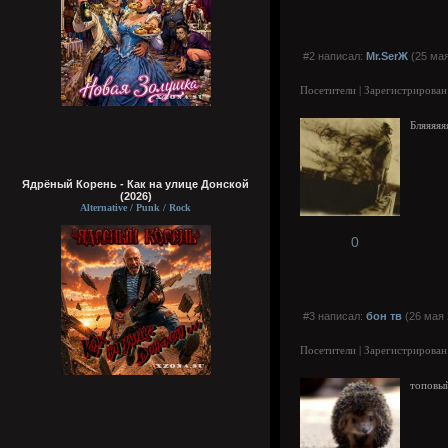
#2 написал:
Mr.SerЖ
(25 мая
Посетители | Зарегистрирован
Бляяяяя
Ядрёный Корень - Как на улице Донской
(2026)
Alternative / Punk / Rock
0
#3 написал:
бон тв
(26 мая 
Посетители | Зарегистрирован
топовый