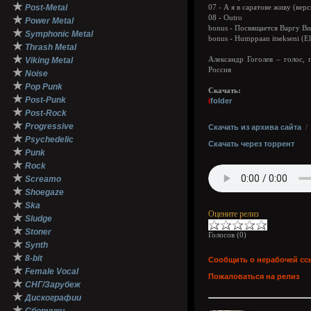
★
Post-Metal
07 - А я в саратове живу (верс
★
08 - Outro
Power Metal
bonus - Посвящается Варгу В
★
Symphonic Metal
bonus - Humppaan itsekseni (El
★
Thrash Metal
★
Viking Metal
Александр Гоголев – голос, г
Россия
★
Noise
★
Pop Punk
Скачать:
★
Post-Punk
i
folder
★
Post-Rock
★
Progressive
Скачать из архива сайта
★
Psychedelic
Скачать через торрент
★
Punk
★
Rock
★
Screamo
★
Shoegaze
★
Ska
Оцените релиз
★
Sludge
★
Stoner
Голосов (
0
)
★
Synth
★
8-bit
Сообщить о нерабочей сс
★
Female Vocal
Пожаловаться на релиз
★
СНГ/Зарубеж
★
Дискографии
★