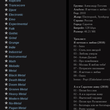
★
Rapcore
★
Trancecore
Группа:
Александр Гоголев
★
Альбом:
Я мечтаю о любви / А
Djent
Год:
2010
★
Electronic
Жанр:
Еlectropunk, Synthpop
★
Emo
Страна:
Россия
★
Experimental
Город:
Саратов
★
Битрейт:
128 kbps
Folk
Размер:
46.21 Мб
★
Gothic
★
Grind
Треклист:
★
Grunge
Я мечтаю о любви (2010)
★
01 - Intro
Indie
02 - Стать поп-звездой
★
Industrial
03 - Любовь умерла
★
Instrumental
04 - Алтын-Дисней
★
Math
05 - Про покойников
06 - Москва Я люблю тебя!
★
Melodic
07 - Потрясите писюнами
★
Metal
08 - Я мечтаю о любви
★
Black Metal
09 - Outro
★
bonus - Popi (Elakelaiset cover)
Death Metal
★
Doom Metal
А я в Cаратове живу (2010)
★
Groove Metal
01 - Песня без слов
★
Heavy Metal
02 - А я в саратове живу
★
03 - Языческий хардкор
Modern Metal
04 - Песня про Рускомплект
★
Nu-Metal
05 - Богатырь или не богатыр
★
Pagan Metal
06 - Pretty woman