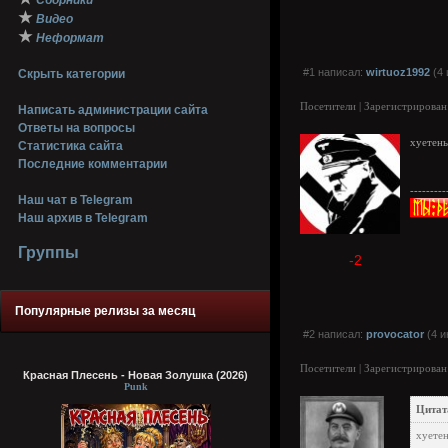
Сборники
★
Видео
★
Неформат
#1 написал:
wirtuoz1992
(4 
Скрыть категории
Посетители | Зарегистрирован
Написать администрации сайта
Ответы на вопросы
хуетен
Статистика сайта
Последние комментарии
---------
Наш чат в Telegram
Наш архив в Telegram
Группы
-2
Популярные релизы за месяц
#2 написал:
provocator
(4 и
Посетители | Зарегистрирован
Красная Плесень - Новая Золушка (2026)
Punk
Цитат
хуетен