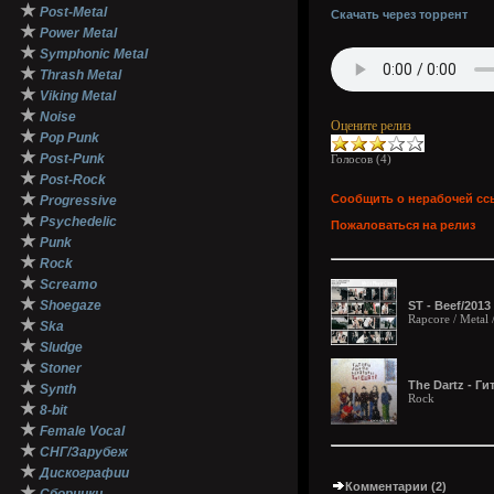
★
Post-Metal
Скачать через торрент
★
Power Metal
★
Symphonic Metal
★
Thrash Metal
★
Viking Metal
★
Noise
Оцените релиз
★
Pop Punk
★
Post-Punk
Голосов (
4
)
★
Post-Rock
★
Сообщить о нерабочей сс
Progressive
★
Psychedelic
Пожаловаться на релиз
★
Punk
★
Rock
★
Screamo
★
Shoegaze
ST - Beef/2013
Rapcore / Metal 
★
Ska
★
Sludge
★
Stoner
★
The Dartz - Ги
Synth
Rock
★
8-bit
★
Female Vocal
★
СНГ/Зарубеж
★
Дискографии
Комментарии (2)
★