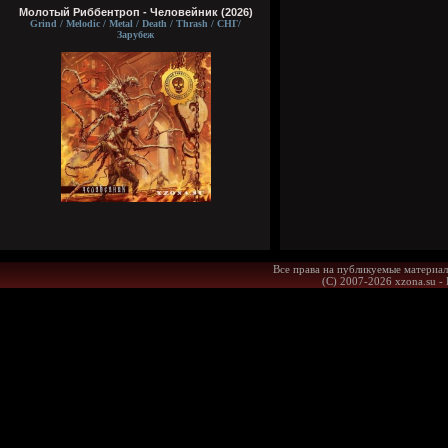
Молотый Риббентроп - Человейник (2026)
Grind / Melodic / Metal / Death / Thrash / СНГ/
Зарубеж
Все права на публикуемые материал
(С) 2007-2026 xzona.su -