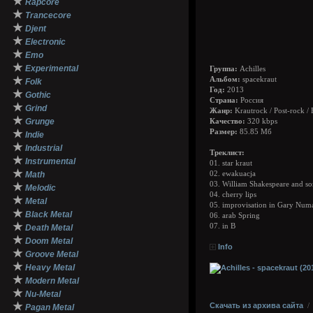
★
Rapcore
★
Trancecore
★
Djent
★
Electronic
★
Emo
★
Experimental
Группа:
Achilles
★
Альбом:
spacekraut
Folk
Год:
2013
★
Gothic
Страна:
Россия
★
Grind
Жанр:
Krautrock / Post-rock / E
★
Grunge
Качество:
320 kbps
★
Размер:
85.85 Мб
Indie
★
Industrial
Треклист:
★
Instrumental
01. star kraut
★
Math
02. ewakuacja
03. William Shakespeare and so
★
Melodic
04. cherry lips
★
Metal
05. improvisation in Gary Numa
★
Black Metal
06. arab Spring
★
07. in B
Death Metal
★
Doom Metal
Info
★
Groove Metal
★
Heavy Metal
★
Modern Metal
★
Nu-Metal
★
Скачать из архива сайта
Pagan Metal