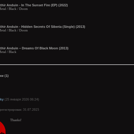
thir Anduin - In The Sunset Fire (EP) (2022)
etal / Black / Doom
thir Anduin - Hidden Secrets Of Siberia (Single) (2013)
etal / Black / Doom
thir Anduin – Dreams Of Black Moon (2013)
etal / Black
и (1)
kky
(25 января 2026 06:24)
арегистрирован: 31.07.2025
Thanks!