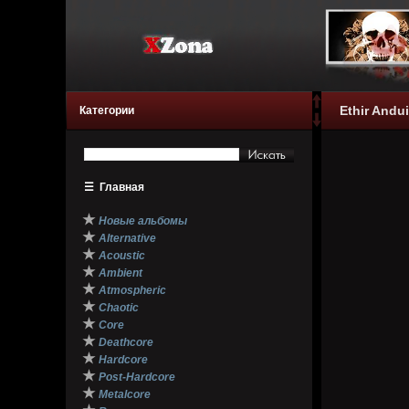
Ethir Andu
Категории
☰
Главная
★
Новые альбомы
★
Alternative
★
Acoustic
★
Ambient
★
Atmospheric
★
Chaotic
★
Core
★
Deathcore
★
Hardcore
★
Post-Hardcore
★
Metalcore