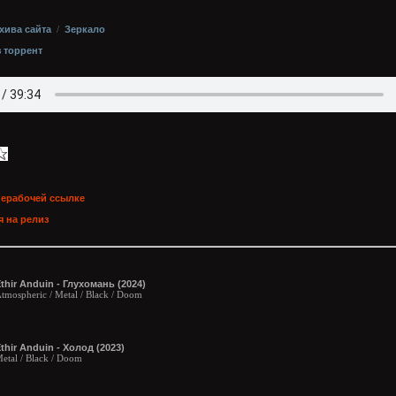
хива сайта
/
Зеркало
з торрент
нерабочей ссылке
 на релиз
thir Anduin - Глухомань (2024)
tmospheric / Metal / Black / Doom
thir Anduin - Холод (2023)
etal / Black / Doom