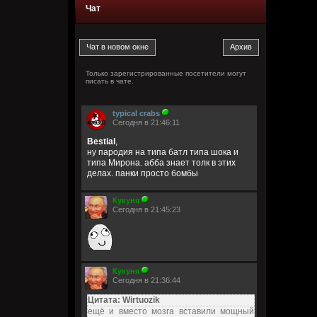
Чат
Только зарегистрированные посетители могут
писать в чате.
typical crabs
Сегодня в 21:46:11
Bestial
,
ну пародия на типа батл типа шока и
типа Мирона. абба знает толк в этих
делах. панки просто бомбы
Кукуня
Сегодня в 21:45:23
Кукуня
Сегодня в 21:36:44
Цитата: Wirtuozik
ещё и вместо мозга вставили мощный