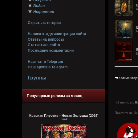
Сборники
★
E
Видео
M
★
Неформат
Скрыть категории
E
M
Написать администрации сайта
Ответы на вопросы
Статистика сайта
E
Последние комментарии
M
Наш чат в Telegram
Наш архив в Telegram
Группы
Комментари
Популярные релизы за месяц
#1 написал:
f
Посетители | З
Красная Плесень - Новая Золушка (2026)
Punk