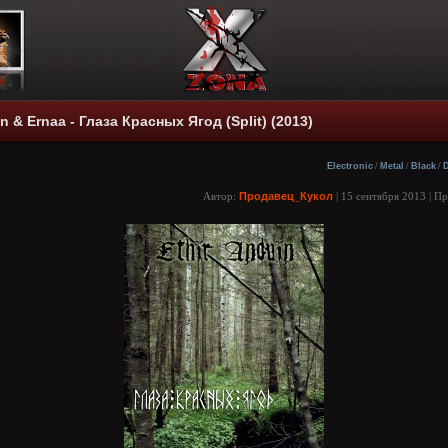
in & Ernaa - Глаза Красных Ягод (Split) (2013)
Electronic
/
Metal
/
Black
/
Автор:
Продавец_Кукол
| 15 сентября 2013 | П