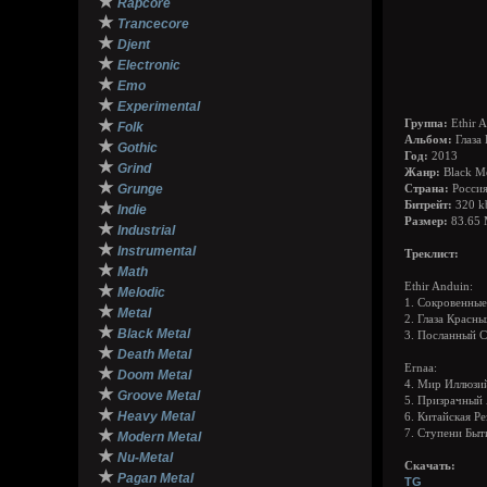
★
Rapcore
★
Trancecore
★
Djent
★
Electronic
★
Emo
★
Experimental
★
Группа:
Ethir 
Folk
Альбом:
Глаза 
★
Gothic
Год:
2013
★
Grind
Жанр:
Black Me
★
Grunge
Страна:
Росси
★
Битрейт:
320 k
Indie
Размер:
83.65
★
Industrial
★
Instrumental
Треклист:
★
Math
Ethir Anduin:
★
Melodic
1. Сокровенны
★
Metal
2. Глаза Красн
★
Black Metal
3. Посланный 
★
Death Metal
Ernaa:
★
Doom Metal
4. Мир Иллюзи
★
Groove Metal
5. Призрачный
★
Heavy Metal
6. Китайская Ре
★
7. Ступени Быт
Modern Metal
★
Nu-Metal
Скачать:
★
Pagan Metal
TG