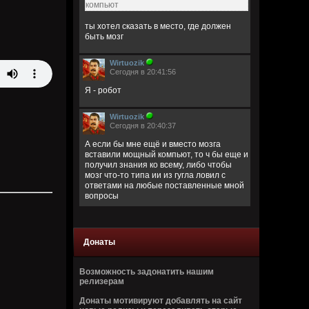
компьют
ты хотел сказать в место, где должен
быть мозг
Wirtuozik
Сегодня в 20:41:56
Я - робот
Wirtuozik
Сегодня в 20:40:37
А если бы мне ещё и вместо мозга
вставили мощный компьют, то ч бы еще и
получил знания ко всему, либо чтобы
мозг что-то типа ии из гугла ловил с
ответами на любые поставленные мной
вопросы
Wirtuozik
Сегодня в 20:39:10
Донаты
А я чужой земля смотрю. Хочу чтобы мой
разум тоже жил в теле робота. Похер на
эмоции, чувства, на их отсутствие, на то
Возможность задонатить нашим
что не смогу, есть, бухать, трахаться.
релизерам
Зато можно мыслить хрен знает сколько,
Донаты мотивируют добавлять на сайт
пока батарея не сдохнет, но и тут могут