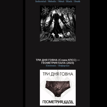
Industrial / Melodic / Metal / Black / Death
За мои зелёные глаза
Называешь ты меня колдуньей,
Говоришь ты это мне не зря,
Сердце у тебя я забрала
Wirtuozik
Сегодня в 16:14:24
Эй наринаринэла ай дари дари дари
дада
Эй наринаринэла ай дари дари дари
дада
Эй наринаринэла ай дари дари дари
дада
Эй наринаринэла ааааа дари дада
ТРИ ДНЯ ГОВНА (Слава КПСС) —
ГЕОМЕТРИЯ КАЛА (2023)
Wirtuozik
Electronic / Неформат
Сегодня в 16:12:44
Вот долбаеб. Прав он во всем. Ещё и все
про меня знает)
Wirtuozik
Сегодня в 16:12:17
Цитата: Кукуня
Ты же сам знаешь, что я прав