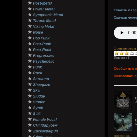
★
Post-Metal
★
Power Metal
Скачать из ар
★
Symphonic Metal
Скачать чере
★
Thrash Metal
★
Viking Metal
★
Noise
★
Pop Punk
★
Post-Punk
Оцените релиз
★
Post-Rock
★
Progressive
Голосов (
1
)
★
Psychedelic
★
Punk
Сообщить о 
★
Rock
Пожаловаться
★
Screamo
★
Shoegaze
★
Ska
★
Sludge
E
★
Stoner
A
★
Synth
★
8-bit
★
Female Vocal
E
M
★
СНГ/Зарубеж
★
Дискографии
★