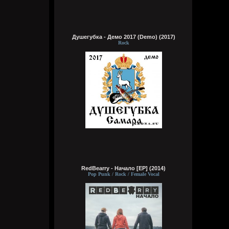
В чем?
Душегубка - Демо 2017 (Demo) (2017)
Rock
Кукуня
Сегодня в 16:10:04
Цитата: Wirtuozik
пруфы
какие на хуй пруфы еблан? чо ты
доказать хочешь? Ты же сам знаешь, что
я прав, я прекрасно помню все твои
скулежи и в телеге, мне этого
достаточно. мне пруфов не надо, я уже
давно понял, кто ты и что ты.
Wirtuozik
Сегодня в 16:05:50
RedBearry - Начало [EP] (2014)
Цитата: Кукуня
Pop Punk / Rock / Female Vocal
Это блять отрицалово опять, как со
спермой, которую пробовал, причем
чужую давай продолжай. Только ты же
сам правду знаешь прекрасно и знаешь,
чтоя прав.
Я много какой хуйни писал. Где пруфы