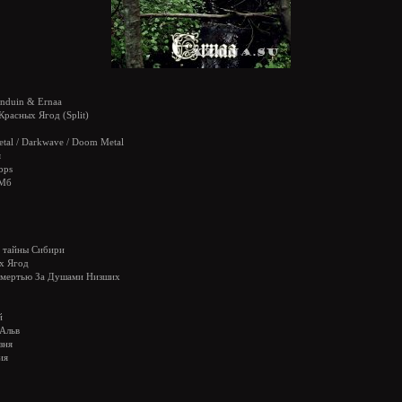
Anduin & Ernaa
Красных Ягод (Split)
tal / Darkwave / Doom Metal
я
bps
 Мб
е тайны Сибири
ых Ягод
Смертью За Душами Низших
й
 Альв
зня
ия