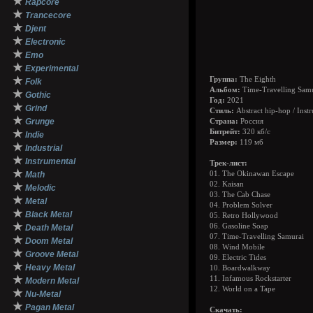
★
Rapcore
★
Trancecore
★
Djent
★
Electronic
★
Emo
★
Experimental
★
Группа:
The Eighth
Folk
Альбом:
Time-Travelling Sam
★
Gothic
Год:
2021
★
Grind
Стиль:
Abstract hip-hop / Instr
★
Grunge
Страна:
Россия
★
Битрейт:
320 кб/с
Indie
Размер:
119 мб
★
Industrial
★
Instrumental
Трек-лист:
★
Math
01. The Okinawan Escape
02. Kaisan
★
Melodic
03. The Cab Chase
★
Metal
04. Problem Solver
★
Black Metal
05. Retro Hollywood
★
06. Gasoline Soap
Death Metal
07. Time-Travelling Samurai
★
Doom Metal
08. Wind Mobile
★
Groove Metal
09. Electric Tides
★
Heavy Metal
10. Boardwalkway
★
11. Infamous Rockstarter
Modern Metal
12. World on a Tape
★
Nu-Metal
★
Pagan Metal
Скачать: