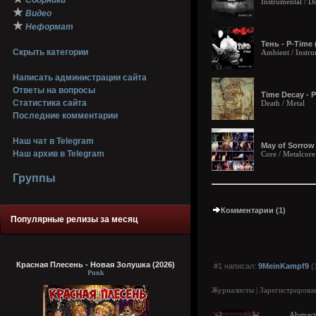
Сборники
Instrumental / 
★
Видео
★
Неформат
Тень - P-Time 
Скрыть категории
Ambient / Instru
Написать администрации сайта
Ответы на вопросы
Time Decay - P
Статистика сайта
Death / Metal
Последние комментарии
Наш чат в Telegram
May of Sorrow 
Наш архив в Telegram
Core / Metalcor
Группы
Комментарии (1)
Популярные релизы за месяц
Красная Плесень - Новая Золушка (2026)
#1 написал:
9MeinKampf9
(
Punk
Журналисты | Зарегистрирован
Abstrac