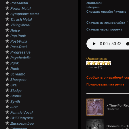
★
Post-Metal
cloud.mail
telegram
★
Power Metal
Слушать онлайн / купить
★
Symphonic Metal
★
Thrash Metal
Скачать из архива сайта
★
Viking Metal
★
Скачать через торрент
Noise
★
Pop Punk
★
Post-Punk
★
Post-Rock
★
Progressive
★
Psychedelic
Оцените релиз
★
Punk
Голосов (
2
)
★
Rock
★
Screamo
Сообщить о нерабочей сс
★
Shoegaze
★
Пожаловаться на релиз
Ska
★
Sludge
★
Stoner
★
Synth
x Time For Rep
★
8-bit
Hardcore
★
Female Vocal
★
СНГ/Зарубеж
★
Дискографии
Doomirium - Ti
★