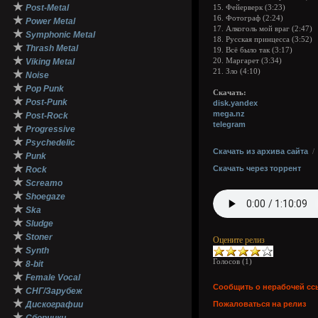
★
Post-Metal
15. Фейерверк (3:23)
★
16. Фотограф (2:24)
Power Metal
17. Алкоголь мой враг (2:47)
★
Symphonic Metal
18. Русская принцесса (3:52)
★
Thrash Metal
19. Всё было так (3:17)
★
Viking Metal
20. Маргарет (3:34)
21. Зло (4:10)
★
Noise
★
Pop Punk
Скачать:
★
Post-Punk
disk.yandex
★
mega.nz
Post-Rock
telegram
★
Progressive
★
Psychedelic
Скачать из архива сайта
★
Punk
★
Скачать через торрент
Rock
★
Screamo
★
Shoegaze
★
Ska
★
Sludge
★
Stoner
Оцените релиз
★
Synth
★
Голосов (
1
)
8-bit
★
Female Vocal
Сообщить о нерабочей сс
★
СНГ/Зарубеж
★
Дискографии
Пожаловаться на релиз
★