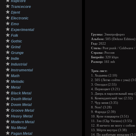
★
Rapcore
★
Trancecore
★
Djent
★
Electronic
★
Emo
★
Experimental
★
Группа:
Электрофорез
Folk
Альбом:
505 (Deluxe Edition)
★
Gothic
Год:
2022
★
Grind
Стиль:
Post punk / Coldwave /
★
Grunge
Страна:
Россия
★
Битрейт:
320 kbps
Indie
Размер:
161 mb
★
Industrial
★
Instrumental
Трек-лист:
★
Math
1. Ходынка (2:10)
2. 505 (Легко сойти с ума) (3:
★
Melodic
3. Опоздал (2:55)
★
Metal
4. Первоцвет (3:21)
★
Black Metal
5. Дверь в параллельный мир (
★
6. Комендантский час (2:32)
Death Metal
7. Чур меня (3:35)
★
Doom Metal
8. Non! (3:28)
★
Groove Metal
9. Фарида (2:39)
★
Heavy Metal
10. Купе плацкарта (3:51)
★
11. Зло (Clip Version) (3:55)
Modern Metal
12. Я ничего не могу с собою 
★
Nu-Metal
13. Мёртв внутри (3:38)
★
Pagan Metal
14. По разбитым зеркалам (3:1