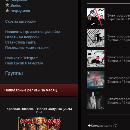
Сборники
★
Видео
★
Неформат
Электрофорез 
Experimental / 
Скрыть категории
Написать администрации сайта
Электрофорез 
Ответы на вопросы
Electronic / Exp
Статистика сайта
Последние комментарии
Электрофорез 
Наш чат в Telegram
Electronic / Exp
Наш архив в Telegram
Группы
Электрофорез 
Electronic / Exp
Популярные релизы за месяц
Электрофорез 
Electronic / Exp
Красная Плесень - Новая Золушка (2026)
Punk
Комментарии (0)