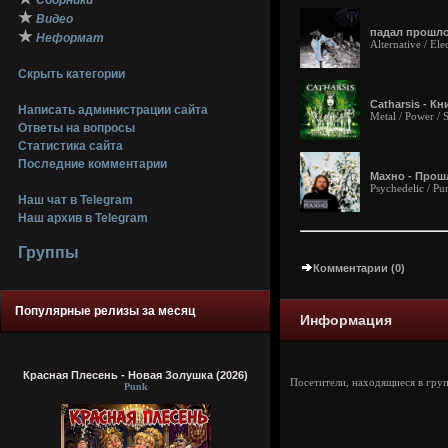
Сборники
★
Видео
падал прошлог
★
Неформат
Alternative / Ele
Скрыть категории
Catharsis - К
Написать администрации сайта
Metal / Power /
Ответы на вопросы
Статистика сайта
Последние комментарии
Махно - Прош
Psychedelic / Pu
Наш чат в Telegram
Наш архив в Telegram
Группы
Комментарии (0)
Популярные релизы за месяц
Информация
Красная Плесень - Новая Золушка (2026)
Посетители, находящиеся в гру
Punk