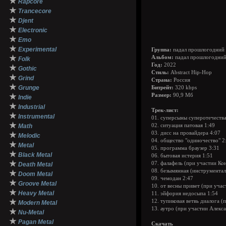
★
Rapcore
★
Trancecore
★
Djent
★
Electronic
★
Emo
★
Experimental
Группа:
падал прошлогодний 
★
Альбом:
падал прошлогодний
Folk
Год:
2022
★
Gothic
Стиль:
Abstract Hip-Hop
★
Grind
Страна:
Россия
★
Grunge
Битрейт:
320 kbps
★
Размер:
90,9 Мб
Indie
★
Industrial
Трек-лист:
★
Instrumental
01. суперсыны суперотечества
★
Math
02. ситуация патовая 1:49
03. дисс на провайдера 4:07
★
Melodic
04. общество "одиночество" 2
★
Metal
05. программа браузер 3:31
★
Black Metal
06. бытовая истерия 1:51
★
07. фалафель (при участии Ко
Death Metal
08. безымянная (инструментал
★
Doom Metal
09. чемодан 2:47
★
Groove Metal
10. от весны привет (при уча
★
Heavy Metal
11. эйфория недосыпа 1:54
★
12. тупиковая ветвь диалога 
Modern Metal
13. аутро (при участии Алекс
★
Nu-Metal
★
Pagan Metal
Скачать