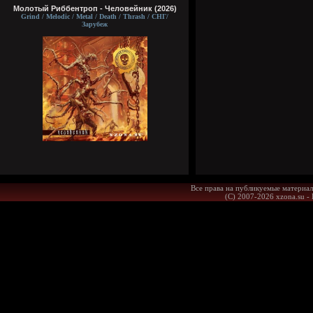
Молотый Риббентроп - Человейник (2026)
Grind / Melodic / Metal / Death / Thrash / СНГ/
Зарубеж
Все права на публикуемые материал
(С) 2007-2026 xzona.su -