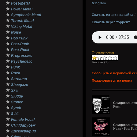
★
Post-Metal
telegram
★
Power Metal
★
Symphonic Metal
Скачать из архива сайта
★
Thrash Metal
Скачать через торрент
★
Viking Metal
★
Noise
★
Pop Punk
★
Post-Punk
★
Post-Rock
Оцените релиз
★
Progressive
★
Psychedelic
Голосов (
2
)
★
Punk
★
Rock
Сообщить о нерабочей сс
★
Screamo
Пожаловаться на релиз
★
Shoegaze
★
Ska
★
Sludge
★
Stoner
Свидетельство
Rock
★
Synth
★
8-bit
★
Female Vocal
★
Свидетельство
СНГ/Зарубеж
Noise / Post-Pun
★
Дискографии
★