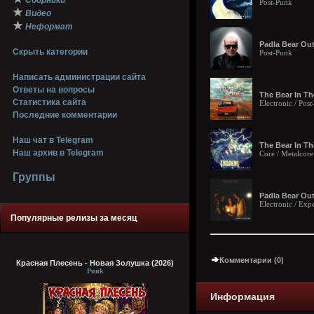
Сборники
Post-Punk
★
Видео
★
Неформат
Padla Bear Outf
Скрыть категории
Post-Punk
Написать администрации сайта
Ответы на вопросы
The Bear In Th
Статистика сайта
Electronic / Pos
Последние комментарии
Наш чат в Telegram
The Bear In Th
Наш архив в Telegram
Core / Metalcore
Группы
Padla Bear Outf
Electronic / Exp
Популярные релизы за месяц
Комментарии (0)
Красная Плесень - Новая Золушка (2026)
Punk
Информация