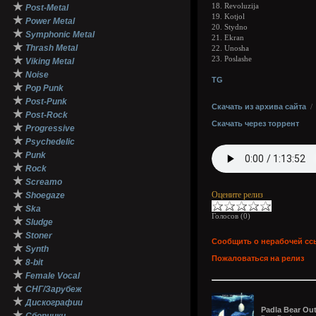
★
18. Revoluzija
Post-Metal
19. Kotjol
★
Power Metal
20. Stydno
★
Symphonic Metal
21. Ekran
★
Thrash Metal
22. Unosha
★
23. Poslashe
Viking Metal
★
Noise
TG
★
Pop Punk
★
Post-Punk
Скачать из архива сайта
★
Post-Rock
Скачать через торрент
★
Progressive
★
Psychedelic
★
Punk
★
Rock
★
Screamo
★
Оцените релиз
Shoegaze
★
Ska
Голосов (
0
)
★
Sludge
★
Stoner
Сообщить о нерабочей сс
★
Synth
Пожаловаться на релиз
★
8-bit
★
Female Vocal
★
СНГ/Зарубеж
★
Дискографии
Padla Bear Out
★