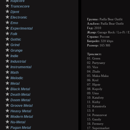
★
Rapcore
★
Trancecore
★
Djent
★
Electronic
Группа:
Padla Bear Outfit
★
Emo
Альбом:
Padla Bear Outfit
★
Experimental
Год:
2010
Жанр:
Garage Rock / Lo-Fi / E
★
Folk
Страна:
Россия
★
Gothic
Битрейт:
320 kbps
★
Grind
Размер:
165 Mб
★
Grunge
Треклист:
★
Indie
01. Green
★
Industrial
02. Partysany
★
Instrumental
03. Vice
★
04. Zhalo
Math
05. Maka-Maka
★
Melodic
06. Krol
★
Metal
07. Hipstr
★
Black Metal
08. Kupoly
★
09. Uma
Death Metal
10. Katafoty
★
Doom Metal
11. Kizhy
★
Groove Metal
12. Katastrofa
★
Heavy Metal
13. 0
14. Potanzevat
★
Modern Metal
15. Gaudy
★
Nu-Metal
16. Fermery
★
Pagan Metal
17. Supermarket