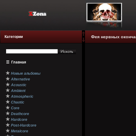
Фея нервных окончан
Категории
☰
Главная
★
Новые альбомы
★
Alternative
★
Acoustic
★
Ambient
★
Atmospheric
★
Chaotic
★
Core
★
Deathcore
★
Hardcore
★
Post-Hardcore
★
Metalcore