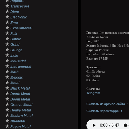
★
Rapcore
★
Trancecore
★
Djent
★
Electronic
★
Emo
★
Experimental
★
Группа:
Фея нервных окончан
Folk
Альбом:
Куски
★
Gothic
Год:
2025
★
Grind
Жанр:
Industrial | Hip Hop | N
★
Grunge
Страна:
Россия
★
Битрейт:
320 кбит/с
Indie
Размер:
17 МБ
★
Industrial
★
Instrumental
Треклист:
★
Math
01. Дробилка
02. Рыбка
★
Melodic
03. Изюм
★
Metal
★
Black Metal
Cкачать:
★
Telegram
Death Metal
★
Doom Metal
★
Скачать из архива сайта
Groove Metal
★
Heavy Metal
Скачать через торрент
★
Modern Metal
★
Nu-Metal
★
Pagan Metal