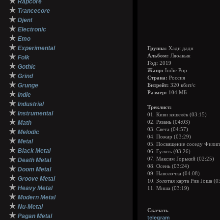
★
Rapcore
★
Trancecore
★
Djent
★
Electronic
★
Emo
★
Experimental
Группа:
Хадн дадн
★
Альбом:
Ляоакын
Folk
Год:
2019
★
Gothic
Жанр:
Indie Pop
★
Grind
Страна:
Россия
★
Grunge
Битрейт:
320 кбит/с
★
Размер:
104 МБ
Indie
★
Industrial
Треклист:
★
Instrumental
01. Киви кошелёк (03:15)
★
Math
02. Рязань (04:03)
03. Света (04:57)
★
Melodic
04. Пожар (03:29)
★
Metal
05. Посвящение соседу Филипп
★
Black Metal
06. Гулять (03:26)
★
07. Максим Горький (02:25)
Death Metal
08. Осень (03:24)
★
Doom Metal
09. Наволочка (04:08)
★
Groove Metal
10. Золотая карта Рив Гоша (0
★
Heavy Metal
11. Миша (03:19)
★
Modern Metal
★
Nu-Metal
Скачать
★
Pagan Metal
telegram