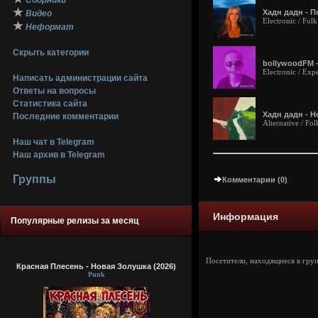
Сборники
★
Хадн дадн - П
Видео
Electronic / Folk
★
Неформат
Скрыть категории
bollywoodFM -
Electronic / Exp
Написать администрации сайта
Ответы на вопросы
Статистика сайта
Хадн дадн - Н
Последние комментарии
Alternative / Fol
Наш чат в Telegram
Наш архив в Telegram
Группы
Комментарии (0)
Информация
Популярные релизы за месяц
Посетители, находящиеся в гру
Красная Плесень - Новая Золушка (2026)
Punk