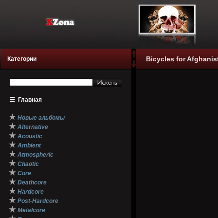
Bicycles for Afghani
Категории
☰
Главная
★
Новые альбомы
★
Alternative
★
Acoustic
★
Ambient
★
Atmospheric
★
Chaotic
★
Core
★
Deathcore
★
Hardcore
★
Post-Hardcore
★
Metalcore