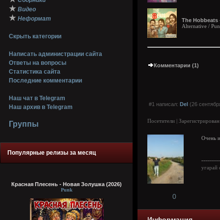
Сборники
★
Видео
★
Неформат
The Hobbeats 
Alternative / Pu
Скрыть категории
Написать администрации сайта
Ответы на вопросы
Комментарии (1)
Статистика сайта
Последние комментарии
Наш чат в Telegram
#1 написал:
Del
(26 сентября
Наш архив в Telegram
Посетители | Зарегистрирован
Группы
Очень и
Популярные релизы за месяц
---------
угарай 
Красная Плесень - Новая Золушка (2026)
Punk
0
Информация