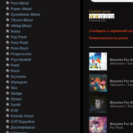
★
Post-Metal
★
Power Metal
Оцените релиз
★
Symphonic Metal
★
Thrash Metal
Голосов (
3
)
★
Viking Metal
★
Сообщить о нерабочей сс
Noise
★
Pop Punk
Пожаловаться на релиз
★
Post-Punk
★
Post-Rock
★
Progressive
★
Psychedelic
Bicycles For 
Alternative / Em
★
Punk
★
Rock
★
Screamo
★
Bicycles For A
Shoegaze
Alternative / Em
★
Ska
★
Sludge
★
Stoner
Bicycles For A
★
Synth
Alternative / Po
★
8-bit
★
Female Vocal
★
СНГ/Зарубеж
Bicycles For 
★
Дискографии
Pop Punk
★