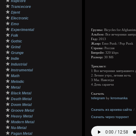
★
Rapcore
★
Trancecore
★
Djent
★
Electronic
★
Emo
★
Experimental
Группа:
Bicycles for Afghanist
★
Альбом:
Все вечеринки завтр
Folk
Год:
2013
★
Gothic
Жанр:
Emo Punk / Pop Punk
★
Grind
Страна:
Россия
★
Grunge
Битрейт:
320 kbps
★
Размер:
30 Мб
Indie
★
Industrial
Треклист:
★
Instrumental
1 Все вечеринки завтрашнего 
★
Math
2 Летнее утро, летняя ночь
3 Мы. Навсегда
★
Melodic
4 День саранчи
★
Metal
★
Black Metal
Скачать
★
telegram
krromanka
by
Death Metal
★
Doom Metal
★
Скачать из архива сайта
Groove Metal
★
Heavy Metal
Скачать через торрент
★
Modern Metal
★
Nu-Metal
★
Pagan Metal