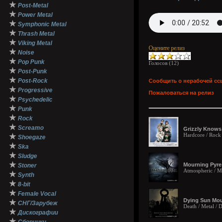
★
Post-Metal
★
Power Metal
★
Symphonic Metal
★
Thrash Metal
★
Viking Metal
Оцените релиз
★
Noise
★
Pop Punk
Голосов (
12
)
★
Post-Punk
★
Post-Rock
Сообщить о нерабочей сс
★
Progressive
Пожаловаться на релиз
★
Psychedelic
★
Punk
★
Rock
★
Screamo
Grizzly Knows
Hardcore / Rock
★
Shoegaze
★
Ska
★
Sludge
★
Mourning Pyre 
Stoner
Atmospheric / Me
★
Synth
★
8-bit
★
Female Vocal
Dying Sun Mour
★
СНГ/Зарубеж
Death / Metal /
★
Дискографии
★