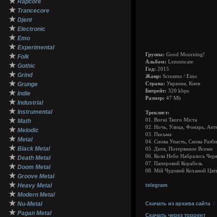
★
Rapcore
★
Trancecore
★
Djent
★
Electronic
★
Emo
★
Experimental
★
Группа:
Good Mourning!
Folk
Альбом:
Lemniscate
★
Gothic
Год:
2015
★
Grind
Жанр:
Screamo / Emo
★
Grunge
Страна:
Украина, Киев
Битрейт:
320 kbps
★
Indie
Размер:
47 Mb
★
Industrial
★
Instrumental
Треклист:
★
01. Вогні Твого Міста
Math
02. Ночь, Улица, Фонарь, Апт
★
Melodic
03. Письма
★
Metal
04. Снова Упасть, Снова Разби
★
Black Metal
05. Дитя, Потерянное Всеми
★
06. Коли Небо Набралось Чер
Death Metal
07. Паперовий Корабель
★
Doom Metal
08. Мій Чудовий Коханий Цві
★
Groove Metal
★
Heavy Metal
telegram
★
Modern Metal
★
Nu-Metal
Скачать из архива сайта
★
Pagan Metal
Скачать через торрент