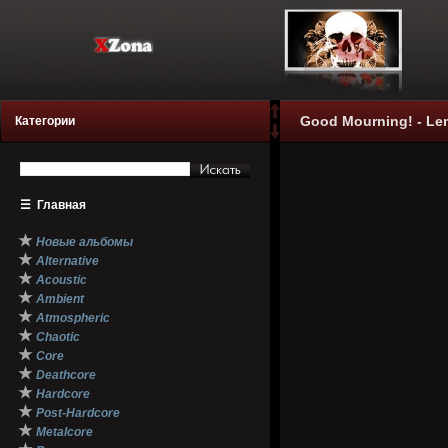
Good Mourning! - Lem
Категории
☰
Главная
★
Новые альбомы
★
Alternative
★
Acoustic
★
Ambient
★
Atmospheric
★
Chaotic
★
Core
★
Deathcore
★
Hardcore
★
Post-Hardcore
★
Metalcore