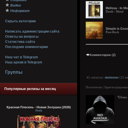
Сборники
★
Видео
Melissa - In M
★
Неформат
Death / Metal
Скрыть категории
Simple is Good
Написать администрации сайта
Post-Rock
Ответы на вопросы
Статистика сайта
Последние комментарии
Комментарии (2)
Наш чат в Telegram
Наш архив в Telegram
Группы
#1 написал:
skrimmer
(15 ав
Посетители | Зарегистрирован
Популярные релизы за месяц
"Ебина 
Красная Плесень - Новая Золушка (2026)
Punk