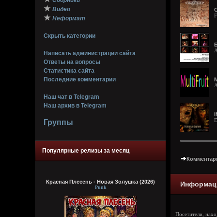
Сборники
★
Видео
С
F
★
Неформат
Скрыть категории
Б
A
Написать администрации сайта
Ответы на вопросы
Статистика сайта
Последние комментарии
M
A
Наш чат в Telegram
Наш архив в Telegram
D
Группы
Популярные релизы за месяц
Комментари
Красная Плесень - Новая Золушка (2026)
Информац
Punk
Посетители, нах