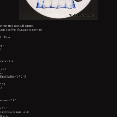
ал мал мой зеленый свитер
ькие ошибки, большие сожаления
ck / Emo
я
bps
б
ошибки 1:39
 2:34
:01
DirtBikeRide '17 2:45
3:32
00
жаления 2:47
л 3:07
а похожа на кота! 3:08
не 2:17