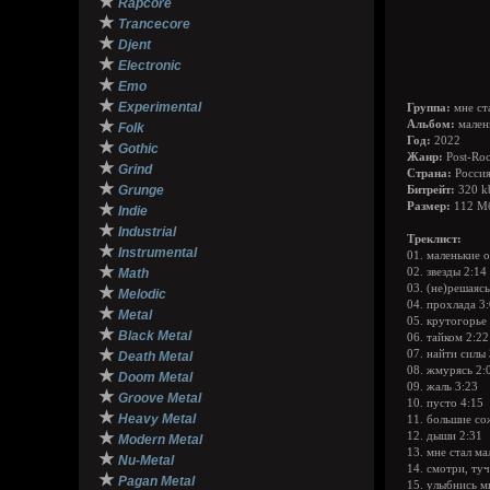
★
Rapcore
★
Trancecore
★
Djent
★
Electronic
★
Emo
★
Experimental
Группа:
мне ст
★
Альбом:
мален
Folk
Год:
2022
★
Gothic
Жанр:
Post-Ro
★
Grind
Страна:
Росси
★
Grunge
Битрейт:
320 k
★
Размер:
112 М
Indie
★
Industrial
Треклист:
★
Instrumental
01. маленькие 
★
Math
02. звезды 2:14
03. (не)решаясь
★
Melodic
04. прохлада 3
★
Metal
05. крутогорье 
★
Black Metal
06. тайком 2:22
★
07. найти силы 
Death Metal
08. жмурясь 2:
★
Doom Metal
09. жаль 3:23
★
Groove Metal
10. пусто 4:15
★
Heavy Metal
11. большие со
★
12. дыши 2:31
Modern Metal
13. мне стал ма
★
Nu-Metal
14. смотри, туч
★
Pagan Metal
15. улыбнись м