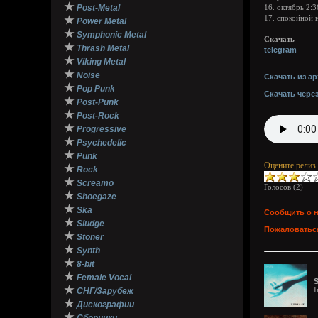
★
Post-Metal
16. октябрь 2:3
★
17. спокойной 
Power Metal
★
Symphonic Metal
Скачать
★
Thrash Metal
telegram
★
Viking Metal
★
Noise
Скачать из ар
★
Pop Punk
Скачать чере
★
Post-Punk
★
Post-Rock
★
Progressive
★
Psychedelic
★
Punk
Оцените релиз
★
Rock
★
Screamo
Голосов (
2
)
★
Shoegaze
★
Ska
Сообщить о 
★
Sludge
Пожаловаться
★
Stoner
★
Synth
★
8-bit
★
Female Vocal
S
★
I
СНГ/Зарубеж
★
Дискографии
★