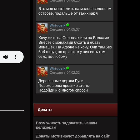
Сегодня в 04:06:13
Это моя мечта жить на малонаселенном
острове, подальше от таких как я
Wirtuozik
Сегодня в 04:05:37
Хочу жить на Соловках или на Валааме.
Вместе с монахами бухать и ебать
монашек. На Афоне не хочу. Они там без
баб живут, но при этом у них есть там
секс, по-любому
Wirtuozik
Сегодня в 04:02:32
Деревянные церкви Руси
Перекошены древние стены
Подойди и о многом спроси
В этих срубах есть сердце и вены
Bestial
Донаты
Вчера в 14:37:07
Возможность задонатить нашим
релизерам
Донаты мотивируют добавлять на сайт