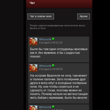
Чат
Только зарегистрированные посетители могут
писать в чате.
Wirtuozik
Сегодня в 04:11:33
Были бы там одни сотрудницы красивые
как я, без мужиков, я бы с радостью
поехал
Wirtuozik
Сегодня в 04:09:05
На острове Врангеля не хочу, там может
и тюлени лапочки. Зато полярники друг
друга в жопу ебут в холодные полярные
ночи. Ну, они чтобы согреться и не
сдохнуть от тоски, поэтому можно их
понять. Почему нельзя на метеостанции
жить бабам с мужиками, было бы весело
Wirtuozik