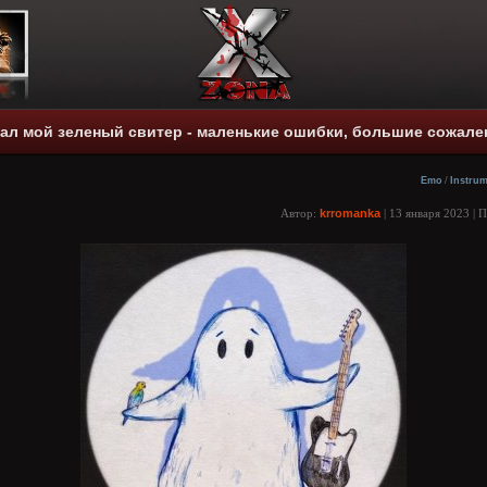
мал мой зеленый свитер - маленькие ошибки, большие сожален
Emo
/
Instrum
Автор:
krromanka
| 13 января 2023 | 