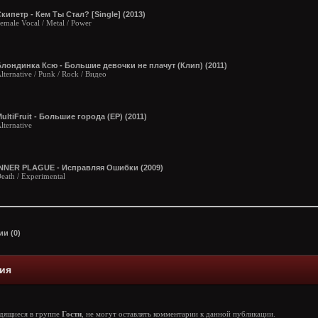
кипетр - Кем Ты Стал? [Single] (2013)
emale Vocal / Metal / Power
лондинка Ксю - Большие девочки не плачут (Клип) (2011)
lternative / Punk / Rock / Видео
ultiFruit - Большие города (EP) (2011)
lternative
INNER PLAGUE - Исправляя Ошибки (2009)
eath / Experimental
и (0)
ия
одящиеся в группе
Гости
, не могут оставлять комментарии к данной публикации.