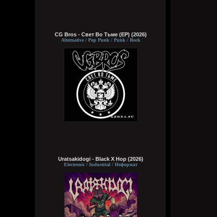
CG Bros - Свет Во Тьме (EP) (2026)
Alternative / Pop Punk / Punk / Rock
Uratsakidogi - Black X Hop (2026)
Electronic / Industrial / Неформат