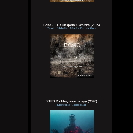
Bestial
6 августа 2026
чё там?
Echo - ...Of Unspoken Word's (2015)
Death / Melodic / Metal / Female Vocal
typical crabs
6 августа 2026
вот шок и оксимирон ахуееный батл.
сразу понял чьих рук дело. аббалбиск и
ххос
typical crabs
6 августа 2026
а видосы то остались
Bestial
6 августа 2026
Ну лежит, то и упало
STED.D - Мы давно в аду (2020)
Electronic / Неформат
typical crabs
6 августа 2026
пересматриваю баттлы. ведь
версус,слово и рбл уже загнулись. даже
лига гнойного помоему.