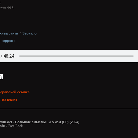
6
ночи 4:13
хива сайта
/
Зеркало
з торрент
нерабочей ссылке
 на релиз
win.del - Большие смыслы ни о чем (EP) (2024)
ndie / Post-Rock