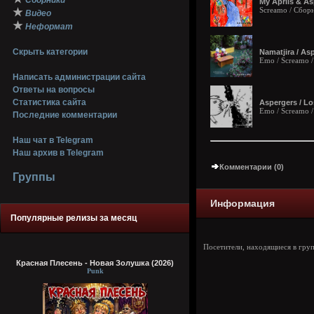
Сборники
My Aprils & Asp
Screamo / Сбор
★
Видео
★
Неформат
Скрыть категории
Namatjira / Asp
Emo / Screamo 
Написать администрации сайта
Ответы на вопросы
Статистика сайта
Aspergers / Lo
Emo / Screamo 
Последние комментарии
Наш чат в Telegram
Наш архив в Telegram
Комментарии (0)
Группы
Информация
Популярные релизы за месяц
Посетители, находящиеся в гру
Красная Плесень - Новая Золушка (2026)
Punk