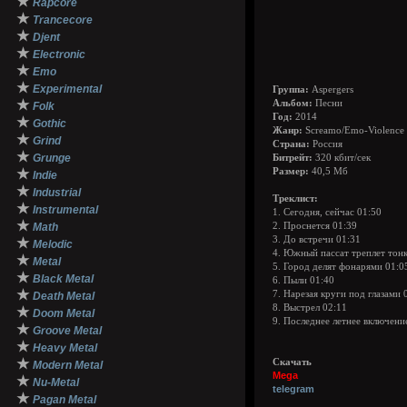
★
Rapcore
★
Trancecore
★
Djent
★
Electronic
★
Emo
★
Experimental
Группа:
Aspergers
★
Альбом:
Песни
Folk
Год:
2014
★
Gothic
Жанр:
Screamo/Emo-Violence
★
Grind
Страна:
Россия
★
Grunge
Битрейт:
320 кбит/сек
★
Размер:
40,5 Мб
Indie
★
Industrial
Треклист:
★
Instrumental
1. Сегодня, сейчас 01:50
★
Math
2. Проснется 01:39
3. До встречи 01:31
★
Melodic
4. Южный пассат треплет тонк
★
Metal
5. Город делят фонарями 01:0
★
Black Metal
6. Пыли 01:40
★
7. Нарезая круги под глазами 
Death Metal
8. Выстрел 02:11
★
Doom Metal
9. Последнее летнее включени
★
Groove Metal
★
Heavy Metal
★
Скачать
Modern Metal
Mega
★
Nu-Metal
telegram
★
Pagan Metal