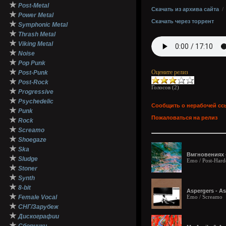
★
Post-Metal
Скачать из архива сайта
★
Power Metal
Скачать через торрент
★
Symphonic Metal
★
Thrash Metal
★
Viking Metal
★
Noise
★
Pop Punk
★
Оцените релиз
Post-Punk
★
Post-Rock
Голосов (
2
)
★
Progressive
★
Psychedelic
Сообщить о нерабочей сс
★
Punk
Пожаловаться на релиз
★
Rock
★
Screamo
★
Shoegaze
★
Ska
Вмгновениях -
★
Sludge
Emo / Post-Hard
★
Stoner
★
Synth
★
8-bit
Aspergers - As
★
Female Vocal
Emo / Screamo
★
СНГ/Зарубеж
★
Дискографии
★