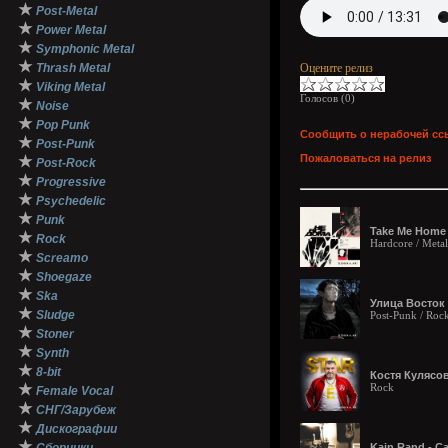
★
Post-Metal
★
Power Metal
★
Symphonic Metal
★
Thrash Metal
Оцените релиз
★
Viking Metal
Голосов (
0
)
★
Noise
★
Pop Punk
Сообщить о нерабочей сс
★
Post-Punk
Пожаловаться на релиз
★
Post-Rock
★
Progressive
★
Psychedelic
★
Punk
Take Me Home 
★
Rock
Hardcore / Metal
★
Screamo
★
Shoegaze
★
Ska
Улица Восток 
★
Sludge
Post-Punk / Roc
★
Stoner
★
Synth
★
8-bit
Костя Кулясов
★
Rock
Female Vocal
★
СНГ/Зарубеж
★
Дискографии
★
Kain Rand - С​а​с