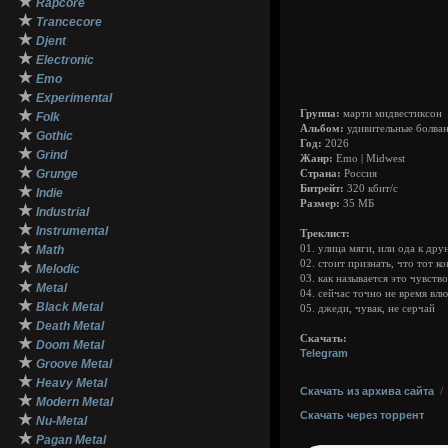
★
Rapcore
★
Trancecore
★
Djent
★
Electronic
★
Emo
★
Experimental
★
Группа:
марти мидвестиксон
Folk
Альбом:
удивительные болва
★
Gothic
Год:
2026
★
Grind
Жанр:
Emo | Midwest
★
Grunge
Страна:
Россия
★
Битрейт:
320 кбит/с
Indie
Размер:
35 МБ
★
Industrial
★
Instrumental
Треклист:
★
Math
01. улица мяги, или ода к дру
02. стоит признать, что тот 
★
Melodic
03. как называется это чувство
★
Metal
04. сейчас точно не время вл
★
Black Metal
05. джеди, чувак, не серчай
★
Death Metal
Скачать:
★
Doom Metal
Telegram
★
Groove Metal
★
Heavy Metal
Скачать из архива сайта
★
Modern Metal
Скачать через торрент
★
Nu-Metal
★
Pagan Metal