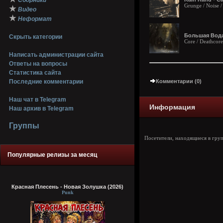
Сборники
Grunge / Noise 
★
Видео
★
Неформат
Большая Вода
Скрыть категории
Core / Deathcore
Написать администрации сайта
Ответы на вопросы
Статистика сайта
Последние комментарии
Комментарии (0)
Наш чат в Telegram
Информация
Наш архив в Telegram
Группы
Посетители, находящиеся в гру
Популярные релизы за месяц
Красная Плесень - Новая Золушка (2026)
Punk