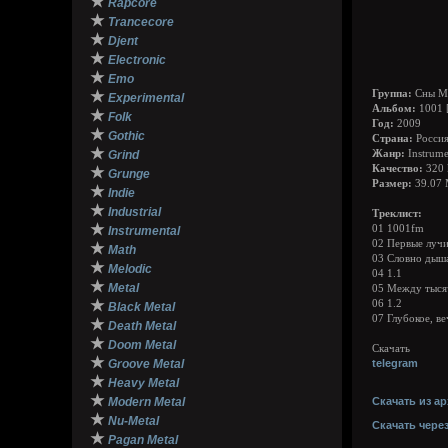
★
Rapcore
★
Trancecore
★
Djent
★
Electronic
★
Emo
★
Группа:
Сны М
Experimental
Альбом:
1001 
★
Folk
Год:
2009
★
Gothic
Страна:
Росси
★
Grind
Жанр:
Instrume
Качество:
320 
★
Grunge
Размер:
39.07
★
Indie
★
Industrial
Треклист:
★
01 1001fm
Instrumental
02 Первые луч
★
Math
03 Словно дыш
★
Melodic
04 1.1
★
Metal
05 Между тыся
★
06 1.2
Black Metal
07 Глубокое, ве
★
Death Metal
★
Doom Metal
Скачать
★
Groove Metal
telegram
★
Heavy Metal
★
Modern Metal
Скачать из ар
★
Nu-Metal
Скачать чере
★
Pagan Metal