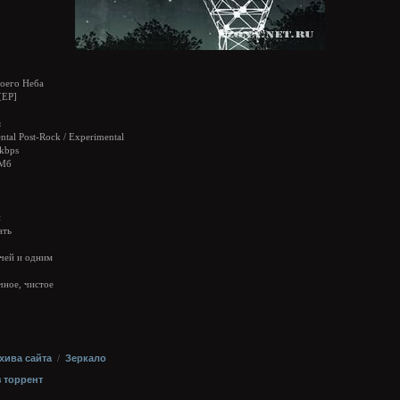
оего Неба
[EP]
я
ntal Post-Rock / Experimental
kbps
 Мб
и
ать
чей и одним
чное, чистое
хива сайта
/
Зеркало
з торрент