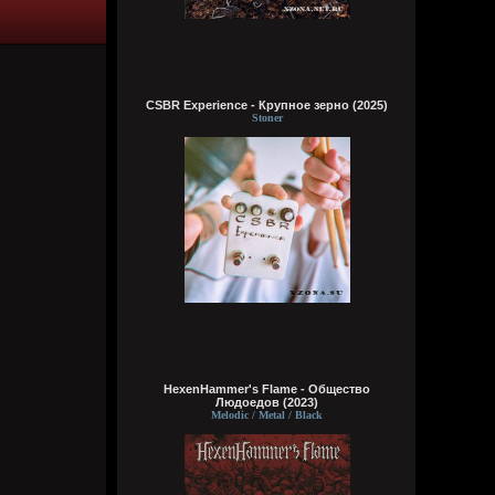
делах. панки просто бомбы
Кукуня
21:45:23
CSBR Experience - Крупное зерно (2025)
Stoner
Кукуня
21:36:44
Цитата: Wirtuozik
ещё и вместо мозга вставили мощный
компьют
ты хотел сказать в место, где должен
быть мозг
Wirtuozik
20:41:56
Я - робот
HexenHammer's Flame - Общество
Людоедов (2023)
Melodic / Metal / Black
Wirtuozik
20:40:37
А если бы мне ещё и вместо мозга
вставили мощный компьют, то ч бы еще и