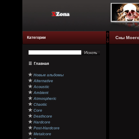
Сны Моего 
Категории
☰
Главная
★
Новые альбомы
★
Alternative
★
Acoustic
★
Ambient
★
Atmospheric
★
Chaotic
★
Core
★
Deathcore
★
Hardcore
★
Post-Hardcore
★
Metalcore