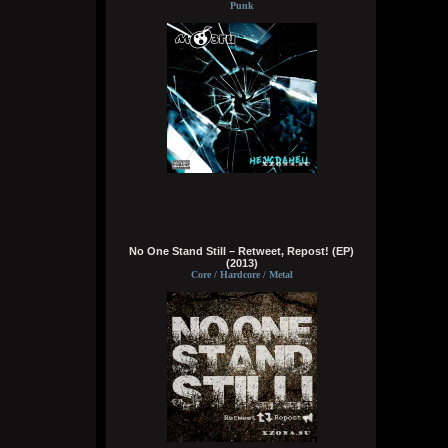
Punk
typical crabs
18:00:43
а видосы то остались
Bestial
17:59:12
Ну лежит, то и упало
typical crabs
17:57:59
пересматриваю баттлы. ведь
версус,слово и рбл уже загнулись. даже
No One Stand Still – Retweet, Repost! (EP)
лига гнойного помоему.
(2013)
Core / Hardcore / Metal
Кукуня
16:16:37