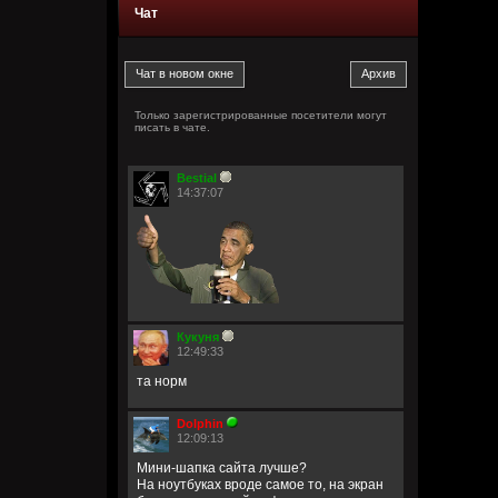
Чат
Только зарегистрированные посетители могут
писать в чате.
Bestial
14:37:07
Кукуня
12:49:33
та норм
Dolphin
12:09:13
Мини-шапка сайта лучше?
На ноутбуках вроде самое то, на экран