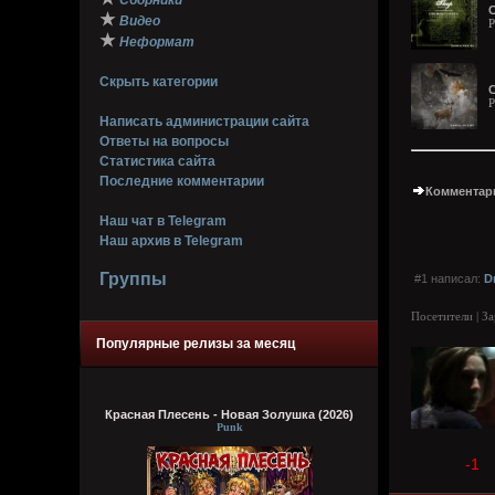
Сборники
★
Видео
P
★
Неформат
Скрыть категории
С
P
Написать администрации сайта
Ответы на вопросы
Статистика сайта
Последние комментарии
Комментари
Наш чат в Telegram
Наш архив в Telegram
Группы
#1 написал:
D
Посетители | З
Популярные релизы за месяц
Красная Плесень - Новая Золушка (2026)
Punk
-1