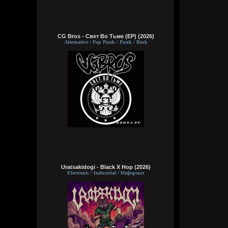
CG Bros - Свет Во Тьме (EP) (2026)
Alternative / Pop Punk / Punk / Rock
Uratsakidogi - Black X Hop (2026)
Electronic / Industrial / Неформат