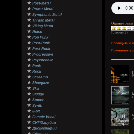
★
Post-Metal
★
Power Metal
★
Symphonic Metal
★
Thrash Metal
Оцените релиз
★
Viking Metal
★
Noise
Голосов (
2
)
★
Pop Punk
★
Post-Punk
Сообщить о 
★
Post-Rock
Пожаловаться
★
Progressive
★
Psychedelic
★
Punk
★
Rock
[
P
★
Screamo
★
Shoegaze
★
Ska
★
M
Sludge
C
★
Stoner
★
Synth
★
8-bit
M
★
Female Vocal
A
★
СНГ/Зарубеж
★
Дискографии
★