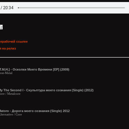
нерабочей ссылке
 на релиз
T.M.H.] - Осколки Моего Времени [ЕР] (2009)
ost-Metal
y The Second I - Скульптура моего сознания (Single) (2012)
ore / Metalcore
atoro - Дорога моего сознания (Single) 2012
lternative / Core