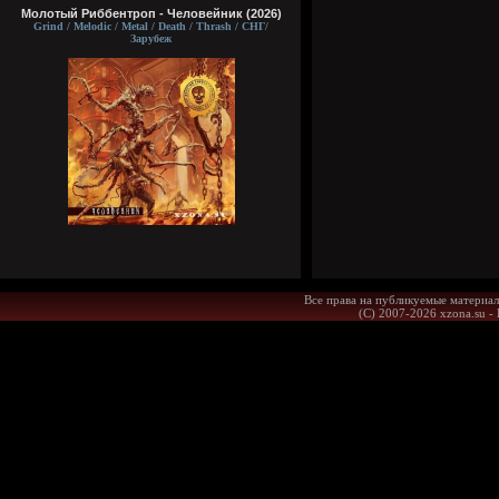
Молотый Риббентроп - Человейник (2026)
Grind / Melodic / Metal / Death / Thrash / СНГ/
Зарубеж
Все права на публикуемые материал
(С) 2007-2026 xzona.su -