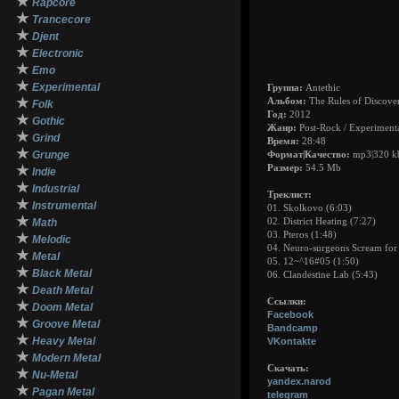
★
Rapcore
★
Trancecore
★
Djent
★
Electronic
★
Emo
★
Experimental
Группа:
Antethic
★
Альбом:
The Rules of Discove
Folk
Год:
2012
★
Gothic
Жанр:
Post-Rock / Experimenta
★
Grind
Время:
28:48
★
Grunge
Формат|Качество:
mp3|320 k
★
Размер:
54.5 Mb
Indie
★
Industrial
Треклист:
★
Instrumental
01. Skolkovo (6:03)
★
Math
02. District Heating (7:27)
03. Pteros (1:48)
★
Melodic
04. Neuro-surgeons Scream for
★
Metal
05. 12~^16#05 (1:50)
★
Black Metal
06. Clandestine Lab (5:43)
★
Death Metal
Ссылки:
★
Doom Metal
Facebook
★
Groove Metal
Bandcamp
★
Heavy Metal
VKontakte
★
Modern Metal
Скачать:
★
Nu-Metal
yandex.narod
★
Pagan Metal
telegram