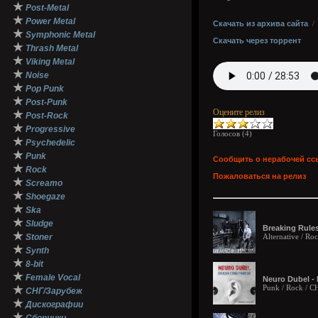
★
Post-Metal
★
Power Metal
Скачать из архива сайта
★
Symphonic Metal
Скачать через торрент
★
Thrash Metal
★
Viking Metal
★
Noise
★
Pop Punk
★
Post-Punk
Оцените релиз
★
Post-Rock
★
Progressive
Голосов (
4
)
★
Psychedelic
★
Punk
Сообщить о нерабочей сс
★
Rock
Пожаловаться на релиз
★
Screamo
★
Shoegaze
★
Ska
★
Sludge
Breaking Rules
★
Stoner
Alternative / Ro
★
Synth
★
8-bit
★
Female Vocal
Neuro Dubel -
Punk / Rock / 
★
СНГ/Зарубеж
★
Дискографии
★