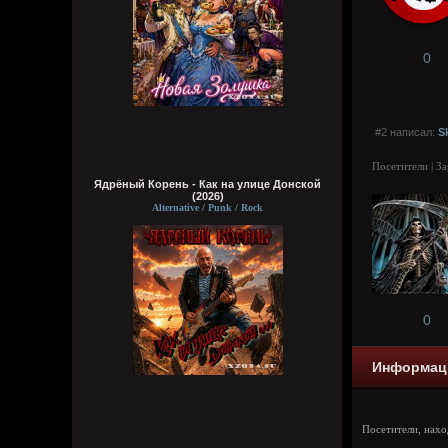
0
#2 написал:
S
Посетители | З
Ядрёный Корень - Как на улице Донской
(2026)
Alternative / Punk / Rock
0
Информац
Посетители, нах