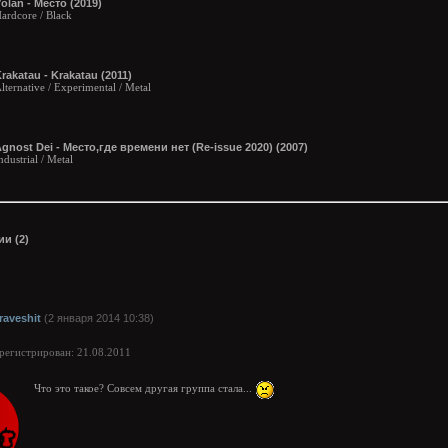
ólan - Место (2019)
ardcore / Black
rakatau - Krakatau (2011)
lternative / Experimental / Metal
gnost Dei - Место,где времени нет (Re-issue 2020) (2007)
ndustrial / Metal
и (2)
raveshit
(2 января 2014 10:38)
арегистрирован: 21.08.2011
Что это такое? Совсем другая группа стала...