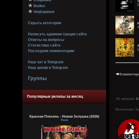
Сборники
V
★
H
Видео
★
Неформат
Скрыть категории
K
A
Написать администрации сайта
Ответы на вопросы
Статистика сайта
A
I
Последние комментарии
Наш чат в Telegram
Наш архив в Telegram
Комментари
Группы
Популярные релизы за месяц
#1 написал:
G
Посетители | З
Красная Плесень - Новая Золушка (2026)
Punk