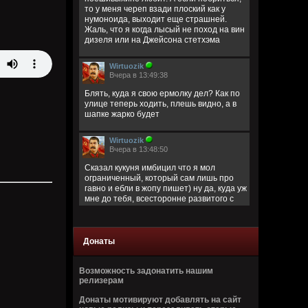
то у меня череп взади плоский как у
нумоноида, выходит еще страшней.
Жаль, что я когда лысый не поход на вин
дизеля или на Джейсона стетхэма
Wirtuozik
Вчера в 13:49:38
Блять, куда я свою ермолку дел? Как по
улице теперь ходить, плешь видно, а в
шапке жарко будет
Wirtuozik
Вчера в 13:48:50
Сказал кукуня имбицил что я мол
ограниченный, который сам лишь про
гавно и ебли в жопу пишет) ну да, куда уж
мне до тебя, всесторонне развитого с
широким кругозором)
Кукуня
Донаты
Вчера в 13:40:45
Цитата: Wirtuozik
Возможность задонатить нашим
за запрещено цитировать что ли
релизерам
ограниченый долбаеб просто, заебал
Донаты мотивируют добавлять на сайт
этим, давай там ещё про школьниц