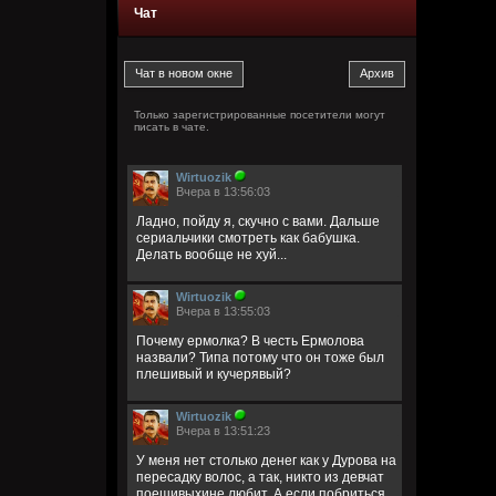
Чат
Только зарегистрированные посетители могут
писать в чате.
Wirtuozik
Вчера в 13:56:03
Ладно, пойду я, скучно с вами. Дальше
сериальчики смотреть как бабушка.
Делать вообще не хуй...
Wirtuozik
Вчера в 13:55:03
Почему ермолка? В честь Ермолова
назвали? Типа потому что он тоже был
плешивый и кучерявый?
Wirtuozik
Вчера в 13:51:23
У меня нет столько денег как у Дурова на
пересадку волос, а так, никто из девчат
поешивыхине любит. А если побриться,