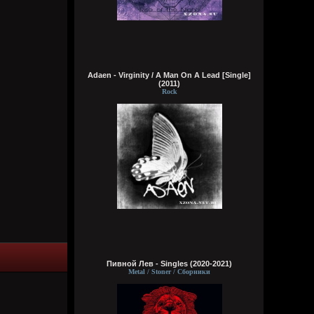
Вчера в 12:48:06
Цитата: Кукуня
он считает знание ЗС чем то великим
Сам за меня такие выводы сделал
Adaen - Virginity / A Man On A Lead [Single]
Кукуня
(2011)
Вчера в 12:37:48
Rock
тут опять потоки говна, он считает
знание ЗС чем то великим. Скоро уже
косплеить будет ИРЛ, в тарелку насрет и
жрать будет.
Wirtuozik
Вчера в 12:18:32
Ну не заставят же они меня съесть
Wirtuozik
Вчера в 12:17:59
Ну, админы черпаки все равно проснутся
и подчистят мое гавно насранное в
Пивной Лев - Singles (2020-2021)
комментах
Metal / Stoner / Сборники
Wirtuozik
Вчера в 12:17:02