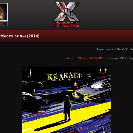
 Место силы (2014)
Experimental
/
Metal
/
Post-
Автор:
_StranniK10RUS_
| 1 января 2014 | П