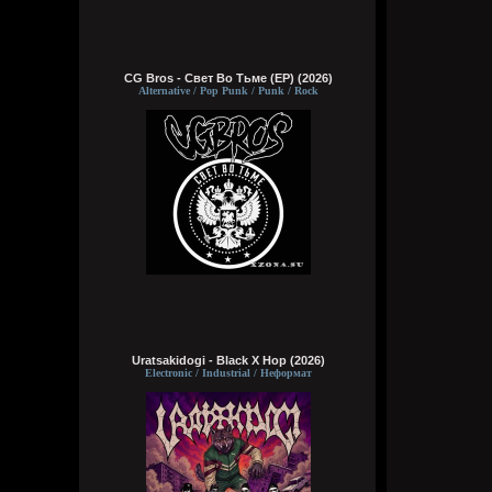
CG Bros - Свет Во Тьме (EP) (2026)
Alternative / Pop Punk / Punk / Rock
Uratsakidogi - Black X Hop (2026)
Electronic / Industrial / Неформат