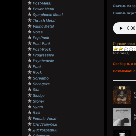
★
Post-Metal
Скачать из ар
★
Power Metal
Скачать чере
★
Symphonic Metal
★
Thrash Metal
★
Viking Metal
★
Noise
★
Pop Punk
★
Post-Punk
Оцените релиз
★
Post-Rock
Голосов (
4
)
★
Progressive
★
Psychedelic
Сообщить о 
★
Punk
Пожаловаться
★
Rock
★
Screamo
★
Shoegaze
★
Ska
О
★
Sludge
M
★
Stoner
★
Synth
★
8-bit
М
★
Female Vocal
P
★
СНГ/Зарубеж
★
Дискографии
★