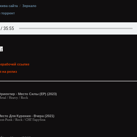
хива сайта
/
Зеркало
з торрент
нерабочей ссылке
 на релиз
риентир - Место Силы (EP) (2023)
etal / Heavy / Rock
есто Для Курения - Вчера (2021)
ost-Punk / Rock / СНГ/Зарубеж