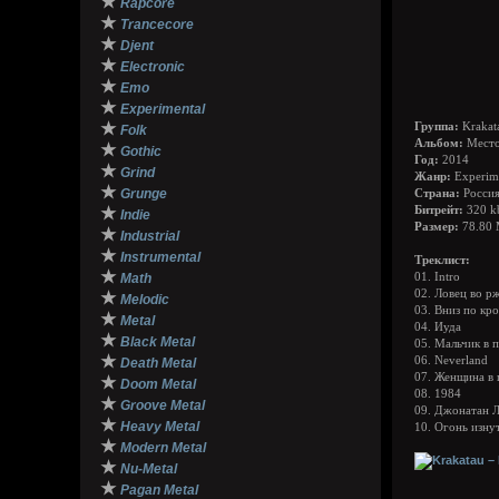
★
Rapcore
★
Trancecore
★
Djent
★
Electronic
★
Emo
★
Experimental
★
Группа:
Krakat
Folk
Альбом:
Место
★
Gothic
Год:
2014
★
Grind
Жанр:
Experime
★
Grunge
Страна:
Россия
★
Битрейт:
320 k
Indie
Размер:
78.80
★
Industrial
★
Instrumental
Треклист:
★
Math
01. Intro
02. Ловец во р
★
Melodic
03. Вниз по кр
★
Metal
04. Иуда
★
Black Metal
05. Мальчик в 
★
06. Neverland
Death Metal
07. Женщина в 
★
Doom Metal
08. 1984
★
Groove Metal
09. Джонатан 
★
Heavy Metal
10. Огонь изну
★
Modern Metal
★
Nu-Metal
★
Pagan Metal