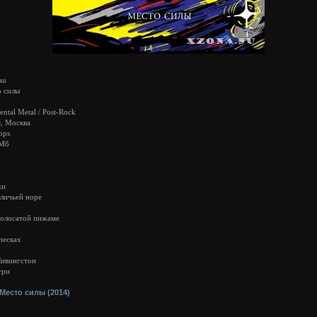
au
 силы
ntal Metal / Post-Rock
, Москва
bps
 Мб
жи
оличьей норе
полосатой пижаме
песках
Ливингстон
три