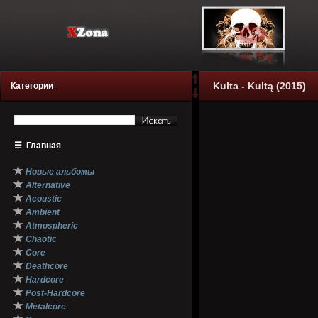
Kulta - Kultą (2015)
Категории
☰
Главная
★
Новые альбомы
★
Alternative
★
Acoustic
★
Ambient
★
Atmospheric
★
Chaotic
★
Core
★
Deathcore
★
Hardcore
★
Post-Hardcore
★
Metalcore