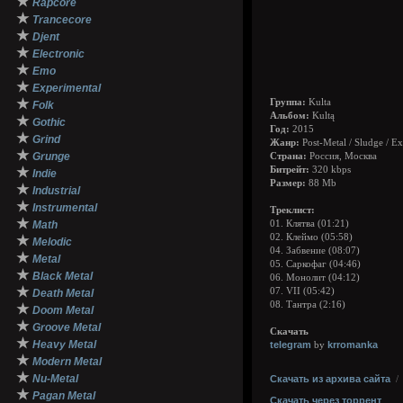
★
Rapcore
★
Trancecore
★
Djent
★
Electronic
★
Emo
★
Experimental
★
Группа:
Kulta
Folk
Альбом:
Kultą
★
Gothic
Год:
2015
★
Grind
Жанр:
Post-Metal / Sludge / E
★
Grunge
Страна:
Россия, Москва
★
Битрейт:
320 kbps
Indie
Размер:
88 Mb
★
Industrial
★
Instrumental
Треклист:
★
Math
01. Клятва (01:21)
02. Клеймо (05:58)
★
Melodic
04. Забвение (08:07)
★
Metal
05. Саркофаг (04:46)
★
Black Metal
06. Монолит (04:12)
★
07. VII (05:42)
Death Metal
08. Тантра (2:16)
★
Doom Metal
★
Groove Metal
Скачать
★
Heavy Metal
telegram
krromanka
by
★
Modern Metal
★
Nu-Metal
Скачать из архива сайта
★
Pagan Metal
Скачать через торрент