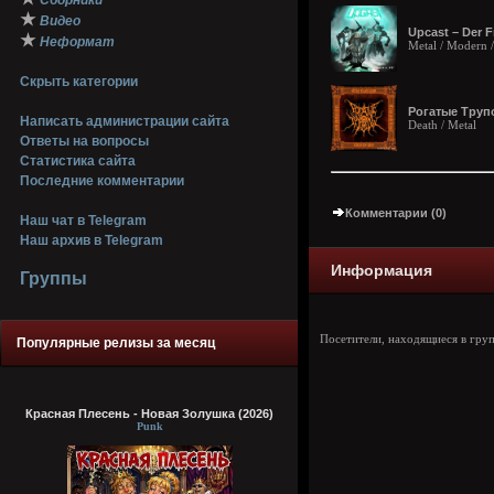
Сборники
★
Видео
Upcast – Der F
★
Неформат
Metal / Modern 
Скрыть категории
Рогатые Трупо
Написать администрации сайта
Death / Metal
Ответы на вопросы
Статистика сайта
Последние комментарии
Комментарии (0)
Наш чат в Telegram
Наш архив в Telegram
Информация
Группы
Посетители, находящиеся в гру
Популярные релизы за месяц
Красная Плесень - Новая Золушка (2026)
Punk