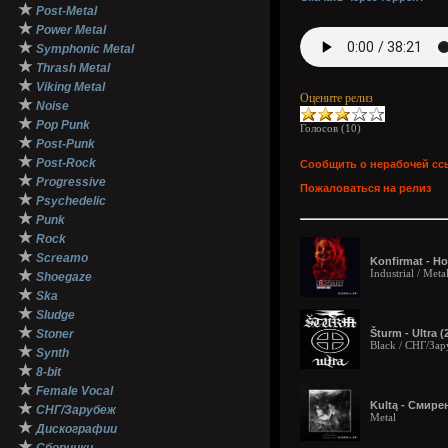
★
Post-Metal
★
Power Metal
★
Symphonic Metal
★
Thrash Metal
★
Viking Metal
Оцените релиз
★
Noise
★
Pop Punk
Голосов (
10
)
★
Post-Punk
★
Post-Rock
Сообщить о нерабочей сс
★
Progressive
Пожаловаться на релиз
★
Psychedelic
★
Punk
★
Rock
★
Screamo
Konfirmat - Ho
★
Industrial / Meta
Shoegaze
★
Ska
★
Sludge
★
Stoner
Šturm - Ultra (
Black / СНГ/За
★
Synth
★
8-bit
★
Female Vocal
Kultą - Смирен
★
СНГ/Зарубеж
Metal
★
Дискографии
★