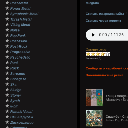
★
Post-Metal
telegram
★
Power Metal
★
Symphonic Metal
Скачать из архива сайта
★
Thrash Metal
Скачать через торрент
★
Viking Metal
★
Noise
★
Pop Punk
★
Post-Punk
★
Post-Rock
Оцените релиз
★
Progressive
★
Psychedelic
Голосов (
2
)
★
Punk
★
Rock
Сообщить о нерабочей сс
★
Screamo
Пожаловаться на релиз
★
Shoegaze
★
Ska
★
Sludge
★
Stoner
Танцы минус -
Alternative / Ro
★
Synth
★
8-bit
★
Female Vocal
★
Спасибо - Спа
СНГ/Зарубеж
Indie / Pop Punk
★
Дискографии
★