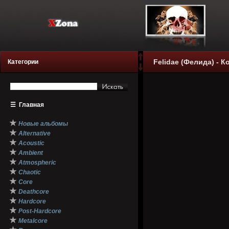
Felidae (Фелида) - К
Категории
☰
Главная
★
Новые альбомы
★
Alternative
★
Acoustic
★
Ambient
★
Atmospheric
★
Chaotic
★
Core
★
Deathcore
★
Hardcore
★
Post-Hardcore
★
Metalcore