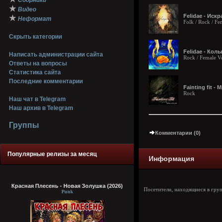
Сборники
★
Видео
Felidae - Искр
★
Неформат
Folk / Rock / Fe
Скрыть категории
Felidae - Кол
Написать администрации сайта
Rock / Female V
Ответы на вопросы
Статистика сайта
Последние комментарии
Fainting fit - 
Rock
Наш чат в Telegram
Наш архив в Telegram
Группы
Комментарии (0)
Популярные релизы за месяц
Информация
Красная Плесень - Новая Золушка (2026)
Посетители, находящиеся в гру
Punk