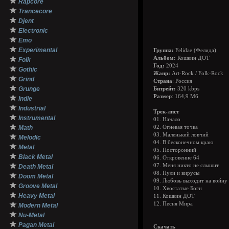
★
Rapcore
★
Trancecore
★
Djent
★
Electronic
★
Emo
★
Experimental
Группа:
Felidae (Фелида)
★
Альбом:
Кошкин ДОТ
Folk
Год:
2024
★
Gothic
Жанр:
Art-Rock / Folk-Rock
★
Grind
Страна
: Россия
★
Grunge
Битрейт:
320 kbps
★
Размер
: 164,9 Мб
Indie
★
Industrial
Трек-лист
★
Instrumental
01. Начало
★
Math
02. Огневая точка
03. Маленький ловчий
★
Melodic
04. В бесконечном краю
★
Metal
05. Посторонний
★
Black Metal
06. Откровение 64
★
07. Меня никто не слышит
Death Metal
08. Пули и вирусы
★
Doom Metal
09. Любовь выходит на войну
★
Groove Metal
10. Хвостатые Боги
★
Heavy Metal
11. Кошкин ДОТ
★
12. Песня Мира
Modern Metal
★
Nu-Metal
★
Pagan Metal
Скачать