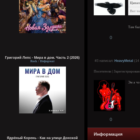
Цитат
Вот то
Там был
0
Григорий Лепс - Мира в дом. Часть 2 (2026)
#3 написал:
HeavyMetal
(14 
Rock / Неформат
Посетители | Зарегистрирован
Эм а чо
0
Информация
Ядрёный Корень - Как на улице Донской