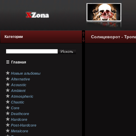
Солнцеворот - Тропа
Категории
☰
Главная
★
Новые альбомы
★
Alternative
★
Acoustic
★
Ambient
★
Atmospheric
★
Chaotic
★
Core
★
Deathcore
★
Hardcore
★
Post-Hardcore
★
Metalcore