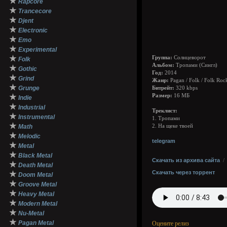
★
Rapcore
★
Trancecore
★
Djent
★
Electronic
★
Emo
★
Experimental
★
Группа:
Солнцеворот
Folk
Альбом:
Тропами (Сингл)
★
Gothic
Год:
2014
★
Grind
Жанр:
Pagan / Folk / Folk Roc
★
Grunge
Битрейт:
320 kbps
★
Размер:
16 МБ
Indie
★
Industrial
Треклист:
★
Instrumental
1. Тропами
★
Math
2. На щеке твоей
★
Melodic
telegram
★
Metal
★
Black Metal
Скачать из архива сайта
★
Death Metal
Скачать через торрент
★
Doom Metal
★
Groove Metal
★
Heavy Metal
★
Modern Metal
★
Nu-Metal
★
Pagan Metal
Оцените релиз