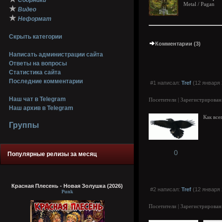
Сборники
Metal / Pagan
★
Видео
★
Неформат
Скрыть категории
Комментарии (3)
Написать администрации сайта
Ответы на вопросы
Статистика сайта
Последние комментарии
#1 написал:
Tref
(12 января 
Наш чат в Telegram
Посетители | Зарегистрирован
Наш архив в Telegram
Как все
Группы
0
Популярные релизы за месяц
Красная Плесень - Новая Золушка (2026)
#2 написал:
Tref
(12 января 
Punk
Посетители | Зарегистрирован