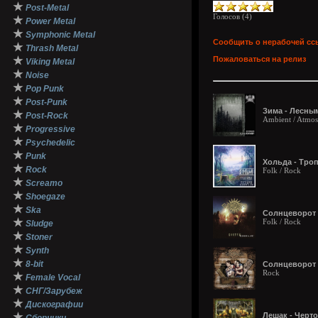
★
Post-Metal
Голосов (
4
)
★
Power Metal
★
Symphonic Metal
Сообщить о нерабочей сс
★
Thrash Metal
★
Пожаловаться на релиз
Viking Metal
★
Noise
★
Pop Punk
★
Post-Punk
Зима - Лесным
★
Post-Rock
Ambient / Atmosp
★
Progressive
★
Psychedelic
★
Punk
Хольда - Тро
★
Rock
Folk / Rock
★
Screamo
★
Shoegaze
★
Ska
Солнцеворот -
★
Folk / Rock
Sludge
★
Stoner
★
Synth
★
8-bit
Солнцеворот -
Rock
★
Female Vocal
★
СНГ/Зарубеж
★
Дискографии
★
Лешак - Черто