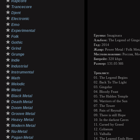
★
Rapcore
★
Trancecore
★
Djent
★
Electronic
★
Emo
★
Experimental
★
Группа:
Imaginara
Folk
Альбом:
The Legend of Ginge
★
Gothic
Год:
2014
★
Grind
Жанр:
Power Metal / Folk Met
★
Grunge
Местоположение:
Россия, Мо
★
Битрейт:
320 kbps
Indie
Размер:
131.05 Мб
★
Industrial
★
Instrumental
Треклист:
★
Math
01. The Legend Begins
02. Back To The Light
★
Melodic
03. Gingelur
★
Metal
04. Bloody Feast
★
Black Metal
05. The Hidden Temple
★
06. Warriors of the Sun
Death Metal
07. The Tower
★
Doom Metal
08. Pain of Reynah
★
Groove Metal
09. There is still Hope
★
Heavy Metal
10. In the darkest Caves
★
11. Cursed by Greed
Modern Metal
12. Coliseum
★
Nu-Metal
13. Valhalla
★
Pagan Metal
14. The Legend Ends Here