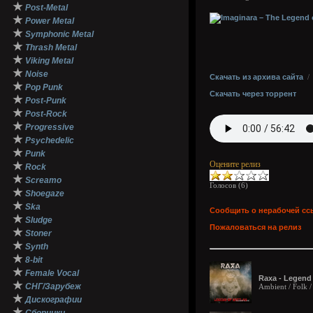
★
Post-Metal
★
Power Metal
★
Symphonic Metal
★
Thrash Metal
★
Viking Metal
★
Noise
Скачать из архива сайта
★
Pop Punk
Скачать через торрент
★
Post-Punk
★
Post-Rock
★
Progressive
★
Psychedelic
★
Punk
Оцените релиз
★
Rock
★
Screamo
Голосов (
6
)
★
Shoegaze
★
Ska
Сообщить о нерабочей сс
★
Sludge
Пожаловаться на релиз
★
Stoner
★
Synth
★
8-bit
★
Female Vocal
Raxa - Legend 
★
СНГ/Зарубеж
Ambient / Folk /
★
Дискографии
★