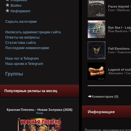
Сборники
★
Видео
Faces Injured -
★
Core / Hardcore
Неформат
Скрыть категории
Eye Sea I - Le
Post-Hardcore 
Написать администрации сайта
Ответы на вопросы
Статистика сайта
Последние комментарии
Fail Emotions 
Core / Tranceco
Наш чат в Telegram
Наш архив в Telegram
Legend of truth
Группы
Alternative / Cor
Популярные релизы за месяц
Комментарии (0)
Красная Плесень - Новая Золушка (2026)
Информация
Punk
Посетители, находящиеся в гру