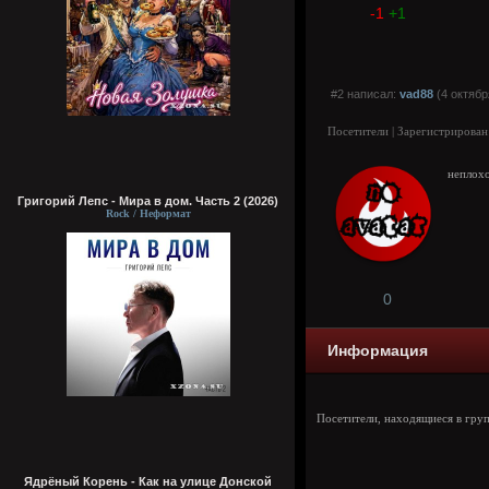
-1
+1
#2 написал:
vad88
(4 октябр
Посетители | Зарегистрирован
неплох
Григорий Лепс - Мира в дом. Часть 2 (2026)
Rock / Неформат
0
Информация
Посетители, находящиеся в гру
Ядрёный Корень - Как на улице Донской