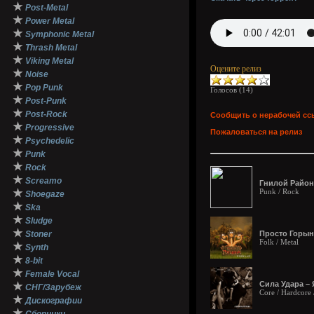
★
Post-Metal
★
Power Metal
★
Symphonic Metal
★
Thrash Metal
★
Viking Metal
Оцените релиз
★
Noise
★
Pop Punk
Голосов (
14
)
★
Post-Punk
★
Post-Rock
Сообщить о нерабочей сс
★
Progressive
Пожаловаться на релиз
★
Psychedelic
★
Punk
★
Rock
★
Screamo
Гнилой Район 
★
Punk / Rock
Shoegaze
★
Ska
★
Sludge
★
Stoner
Просто Горыны
Folk / Metal
★
Synth
★
8-bit
★
Female Vocal
Сила Удара – 
★
СНГ/Зарубеж
Core / Hardcore 
★
Дискографии
★