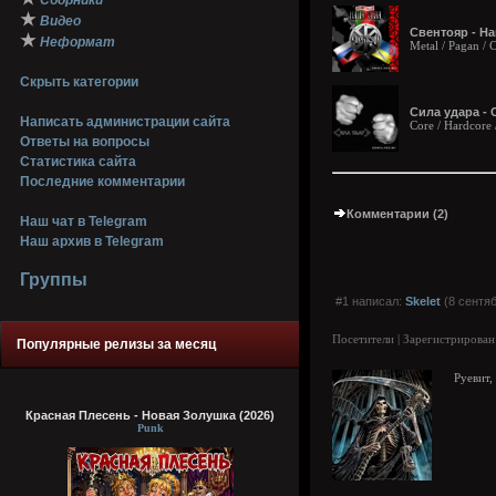
Сборники
★
Видео
Свентояр - На
★
Неформат
Metal / Pagan /
Скрыть категории
Сила удара - 
Написать администрации сайта
Core / Hardcore 
Ответы на вопросы
Статистика сайта
Последние комментарии
Комментарии (2)
Наш чат в Telegram
Наш архив в Telegram
Группы
#1 написал:
Skelet
(8 сентяб
Посетители | Зарегистрирован
Популярные релизы за месяц
Руевит,
Красная Плесень - Новая Золушка (2026)
Punk