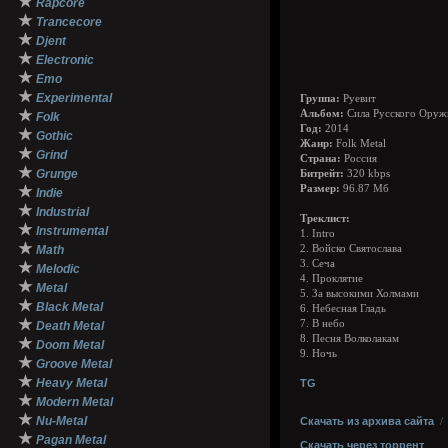
★
Rapcore
★
Trancecore
★
Djent
★
Electronic
★
Emo
★
Experimental
Группа:
Руевит
★
Альбом:
Сила Русского Оруж
Folk
Год:
2014
★
Gothic
Жанр:
Folk Metal
★
Grind
Страна:
Россия
★
Grunge
Битрейт:
320 kbps
★
Размер:
96.87 Мб
Indie
★
Industrial
Треклист:
★
Instrumental
1. Intro
★
Math
2. Войско Святослава
3. Сеча
★
Melodic
4. Проклятие
★
Metal
5. За высокими Холмами
★
Black Metal
6. Небесная Гладь
★
7. В небо
Death Metal
8. Песня Волколакам
★
Doom Metal
9. Ночь
★
Groove Metal
★
Heavy Metal
TG
★
Modern Metal
★
Nu-Metal
Скачать из архива сайта
★
Pagan Metal
Скачать через торрент