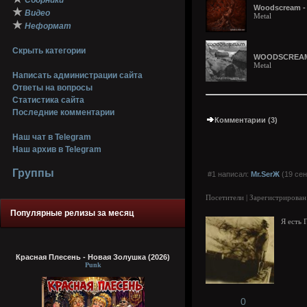
Сборники
Woodscream - 
★
Видео
Metal
★
Неформат
Скрыть категории
WOODSCREAM - 
Metal
Написать администрации сайта
Ответы на вопросы
Статистика сайта
Последние комментарии
Комментарии (3)
Наш чат в Telegram
Наш архив в Telegram
Группы
#1 написал:
Mr.SerЖ
(19 сен
Посетители | Зарегистрирован
Популярные релизы за месяц
Я есть Г
Красная Плесень - Новая Золушка (2026)
Punk
0