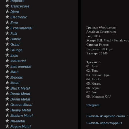
★
Rapcore
★
Trancecore
★
Djent
★
Electronic
★
Emo
★
Группа:
Woodscream
Experimental
Альбом:
Octastorium
★
Folk
Год:
2014
★
Gothic
Жанр:
Folk Metal / Female voc
★
Grind
Страна:
Россия
★
Битрейт:
320 kbps
Grunge
Размер:
83 Мб
★
Indie
★
Industrial
Треклист:
★
Instrumental
01. Алан
★
02. Топь
Math
03. Лесной Царь
★
Melodic
04. An Oro
★
Metal
05. Коваль
★
Black Metal
06. Ворон
07. Зов
★
Death Metal
08. Witnesses Of J
★
Doom Metal
★
Groove Metal
telegram
★
Heavy Metal
★
Modern Metal
Скачать из архива сайта
★
Nu-Metal
Скачать через торрент
★
Pagan Metal