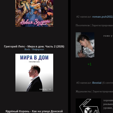
#2 написал:
roman.puh2011
Посетители | Зарегистрирован
голос у
Григорий Лепс - Мира в дом. Часть 2 (2026)
Rock / Неформат
+1
#3 написал:
Bestial
(6 сентя
Журналисты | Зарегистрирован
хороши
реальн
уровне,
Ядрёный Корень - Как на улице Донской