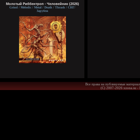
Молотый Риббентроп - Человейник (2026)
Grind / Melodic / Metal / Death / Thrash / СНГ/
Зарубеж
Все права на публикуемые материал
(С) 2007-2026 xzona.su -