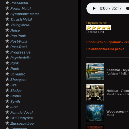
★
Post-Metal
★
Power Metal
★
Symphonic Metal
★
Thrash Metal
Оцените релиз
★
Viking Metal
★
Noise
Голосов (
14
)
★
Pop Punk
★
Post-Punk
Сообщить о нерабочей сс
★
Post-Rock
Пожаловаться на релиз
★
Progressive
★
Psychedelic
★
Punk
★
Rock
Kashmar - Муз
★
Ambient / Folk /
Screamo
★
Shoegaze
★
Ska
★
Sludge
Holdaar - Лес
Metal / Black / 
★
Stoner
★
Synth
★
8-bit
★
Woodscream - 
Female Vocal
Metal
★
СНГ/Зарубеж
★
Дискографии
★