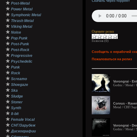
Скачать через торрент
★
Post-Metal
★
Power Metal
★
Symphonic Metal
★
Thrash Metal
★
Viking Metal
★
Оцените релиз
Noise
★
Pop Punk
Голосов (
0
)
★
Post-Punk
★
Post-Rock
Сообщить о нерабочей сс
★
Progressive
Пожаловаться на релиз
★
Psychedelic
★
Punk
★
Rock
★
Screamo
Vorongrai - En
★
Shoegaze
Gothic / Metal /
★
Ska
★
Sludge
★
Stoner
Corvus - Raven
★
Metal / СНГ/За
Synth
★
8-bit
★
Female Vocal
★
СНГ/Зарубеж
Vorongrai - De
Gothic / Metal 
★
Дискографии
★