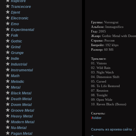
★
Rapcore
★
Trancecore
★
Djent
★
Electronic
Группа:
Vorongrai
★
Emo
Альбом:
Immagnifico
★
Experimental
Год:
2005
★
Folk
Жанр:
Gothic Metal with Doom 
★
Страна:
Россия
Gothic
Битрейт:
192 kbps
★
Grind
Размер:
60 Мб
★
Grunge
★
Indie
Треклист:
★
01. Visions
Industrial
02. Wild Rain
★
Instrumental
03. Night Watch
★
Math
04. Dimension Shift
★
Melodic
05. Cursed
★
06. To Life Restored
Metal
07. Reunion
★
Black Metal
08. Tonight
★
Death Metal
09. Open Wide
★
Doom Metal
10. Raven Black (Bonus)
★
Groove Metal
Скачать:
★
Heavy Metal
i
folder
★
Modern Metal
★
Nu-Metal
Скачать из архива сайта
★
Pagan Metal