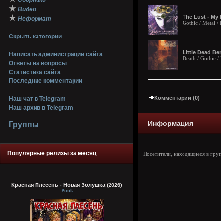
Сборники
★
Видео
★
The Lust - My 
Неформат
Gothic / Metal /
Скрыть категории
Little Dead Be
Написать администрации сайта
Death / Gothic /
Ответы на вопросы
Статистика сайта
Последние комментарии
Комментарии (0)
Наш чат в Telegram
Наш архив в Telegram
Информация
Группы
Популярные релизы за месяц
Посетители, находящиеся в гру
Красная Плесень - Новая Золушка (2026)
Punk