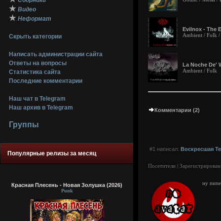
Сборники
★
Видео
★
Неформат
Evilnox - The 
Ambient / Folk /
Скрыть категории
Написать администрации сайта
Ответы на вопросы
La Noche De' W
Ambient / Folk
Статистика сайта
Последние комментарии
Наш чат в Telegram
Наш архив в Telegram
Комментарии (2)
Группы
#1 написал:
Воскресшая Т
Популярные релизы за месяц
Посетители | Зарегистрирован
ну пипе
Красная Плесень - Новая Золушка (2026)
Punk