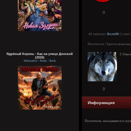
0
#2 написал:
Волк88
(1 мая 
Посетители | Зарегистрирован
Ядрёный Корень - Как на улице Донской
С Ольго
(2026)
Alternative / Punk / Rock
0
Информация
Посетители, находящиеся в гру