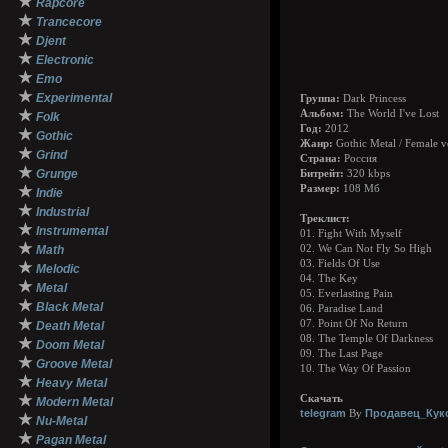
★
Rapcore
★
Trancecore
★
Djent
★
Electronic
★
Emo
★
Experimental
Группа:
Dark Princess
★
Альбом:
The World I've Lost
Folk
Год:
2012
★
Gothic
Жанр:
Gothic Metal / Female v
★
Grind
Страна:
Россия
★
Grunge
Битрейт:
320 kbps
★
Размер:
108 Мб
Indie
★
Industrial
Треклист:
★
Instrumental
01. Fight With Myself
★
Math
02. We Can Not Fly So High
03. Fields Of Use
★
Melodic
04. The Key
★
Metal
05. Everlasting Pain
★
Black Metal
06. Paradise Land
★
07. Point Of No Return
Death Metal
08. The Temple Of Darkness
★
Doom Metal
09. The Last Page
★
Groove Metal
10. The Way Of Passion
★
Heavy Metal
★
Скачать
Modern Metal
telegram
Продавец_Кук
By
★
Nu-Metal
★
Pagan Metal