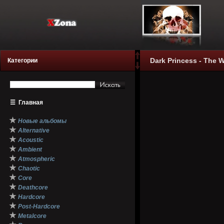
Dark Princess - The W
Категории
☰
Главная
★
Новые альбомы
★
Alternative
★
Acoustic
★
Ambient
★
Atmospheric
★
Chaotic
★
Core
★
Deathcore
★
Hardcore
★
Post-Hardcore
★
Metalcore