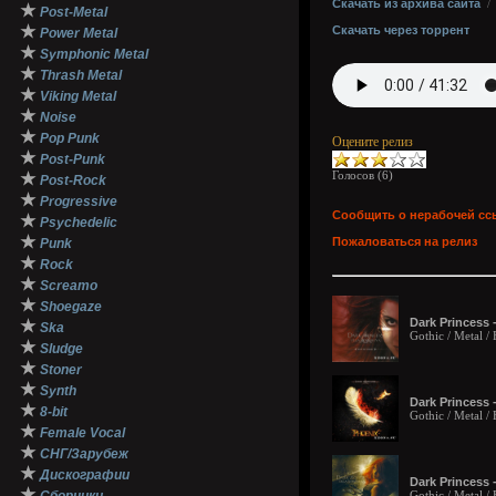
Скачать из архива сайта
★
Post-Metal
★
Скачать через торрент
Power Metal
★
Symphonic Metal
★
Thrash Metal
★
Viking Metal
★
Noise
★
Pop Punk
Оцените релиз
★
Post-Punk
Голосов (
6
)
★
Post-Rock
★
Progressive
Сообщить о нерабочей сс
★
Psychedelic
★
Пожаловаться на релиз
Punk
★
Rock
★
Screamo
★
Shoegaze
Dark Princess 
★
Ska
Gothic / Metal /
★
Sludge
★
Stoner
★
Synth
Dark Princess 
★
8-bit
Gothic / Metal /
★
Female Vocal
★
СНГ/Зарубеж
★
Дискографии
Dark Princess 
★
Gothic / Metal /