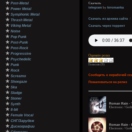
★
Post-Metal
Скачать
telegram
krromanka
★
by
Power Metal
★
Symphonic Metal
Скачать из архива сайта
★
Thrash Metal
★
Viking Metal
Скачать через торрент
★
Noise
★
Pop Punk
★
Post-Punk
★
Post-Rock
★
Progressive
Оцените релиз
★
Psychedelic
★
Голосов (
9
)
Punk
★
Rock
★
Сообщить о нерабочей сс
Screamo
★
Shoegaze
Пожаловаться на релиз
★
Ska
★
Sludge
★
Stoner
★
Roman Rain - 
Synth
Electronic / Got
★
8-bit
★
Female Vocal
★
СНГ/Зарубеж
Roman Rain - 
★
Дискографии
Electronic / Goth
★