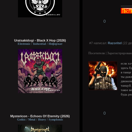
---------
0
Uratsakidogi - Black X Hop (2026)
#7 написал:
Razoritel
(22 де
Electronic / Industrial / Неформат
Посетители | Зарегистрирован
если хо
здесь б
в танце
ты даж
движени
танцуй 
такое в
будь ре
0
Mystericon - Echoes Of Eternity (2026)
Gothic / Metal / Heavy / Symphonic