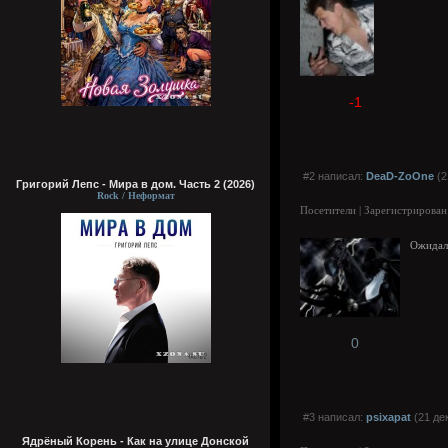
-1
#2 написал:
DeaD-ZoOne
(2
Григорий Лепс - Мира в дом. Часть 2 (2026)
Rock / Неформат
Посетители | Зарегистрирован
Ожидал
0
#3 написал:
psixapat
(21 де
Ядрёный Корень - Как на улице Донской