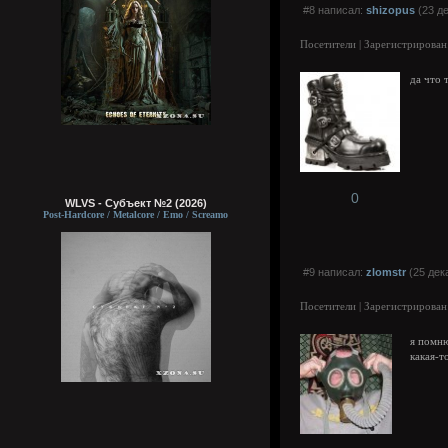
#8 написал:
shizopus
(23 де
Посетители | Зарегистрирован
да что 
0
WLVS - Субъект №2 (2026)
Post-Hardcore / Metalcore / Emo / Screamo
#9 написал:
zlomstr
(25 дек
Посетители | Зарегистрирован
я помню
какая-т