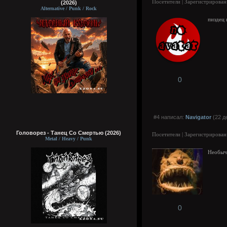
Посетители | Зарегистрирован
(2026)
Alternative / Punk / Rock
пиздец 
0
#4 написал:
Navigator
(22 д
Головорез - Tанец Со Смертью (2026)
Посетители | Зарегистрирован
Metal / Heavy / Punk
Необыч
0