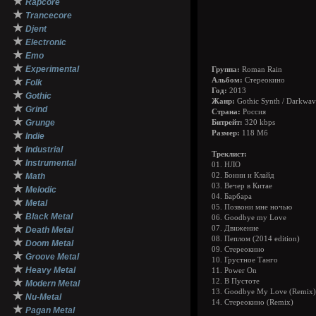
★
Rapcore
★
Trancecore
★
Djent
★
Electronic
★
Emo
★
Experimental
Группа:
Roman Rain
★
Альбом:
Стереокино
Folk
Год:
2013
★
Gothic
Жанр:
Gothic Synth / Darkwav
★
Grind
Страна:
Россия
★
Grunge
Битрейт:
320 kbps
★
Размер:
118 Мб
Indie
★
Industrial
Треклист:
★
Instrumental
01. НЛО
★
Math
02. Бонни и Клайд
03. Вечер в Китае
★
Melodic
04. Барбара
★
Metal
05. Позвони мне ночью
★
Black Metal
06. Goodbye my Love
★
07. Движение
Death Metal
08. Пеплом (2014 edition)
★
Doom Metal
09. Стереокино
★
Groove Metal
10. Грустное Танго
★
Heavy Metal
11. Power On
★
12. В Пустоте
Modern Metal
13. Goodbye My Love (Remix)
★
Nu-Metal
14. Стереокино (Remix)
★
Pagan Metal