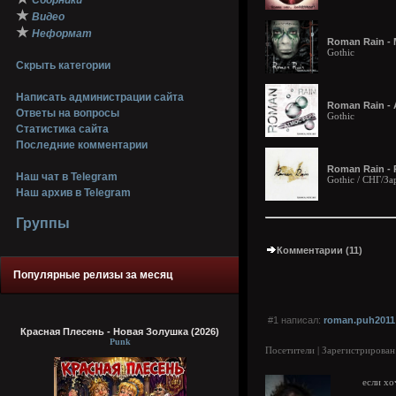
Сборники
★
Видео
★
Неформат
Roman Rain - 
Gothic
Скрыть категории
Написать администрации сайта
Roman Rain - 
Ответы на вопросы
Gothic
Статистика сайта
Последние комментарии
Roman Rain - 
Наш чат в Telegram
Gothic / СНГ/З
Наш архив в Telegram
Группы
Комментарии (11)
Популярные релизы за месяц
#1 написал:
roman.puh2011
Красная Плесень - Новая Золушка (2026)
Punk
Посетители | Зарегистрирован
если х