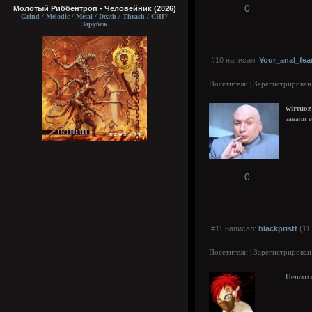
0
Молотый Риббентроп - Человейник (2026)
Grind / Melodic / Metal / Death / Thrash / СНГ/
Зарубеж
#10 написал:
Your_anal_fea
Посетители | Зарегистрирован
wirtuo
завали 
0
#11 написал:
blackpristt
(11
Посетители | Зарегистрирован
Неплохо