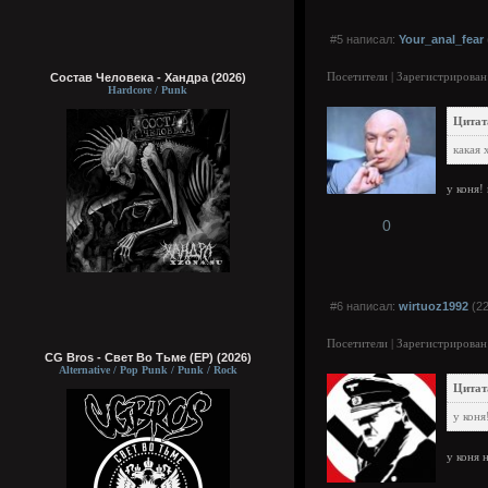
#5 написал:
Your_anal_fear
Посетители | Зарегистрирован
Состав Человека - Хандра (2026)
Hardcore / Punk
Цитата
какая 
у коня!
0
#6 написал:
wirtuoz1992
(22
Посетители | Зарегистрирован
CG Bros - Свет Во Тьме (EP) (2026)
Alternative / Pop Punk / Punk / Rock
Цитат
у коня
у коня 