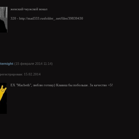
женский+мужской вокал
320 - http://mad333.rusfolder_.net/files/39839430
lternight
(15 февраля 2014 11:14)
арегистрирован: 15.02.2014
EX "Macbeth", люблю готику) Клавиш бы побольше. За качество +5!