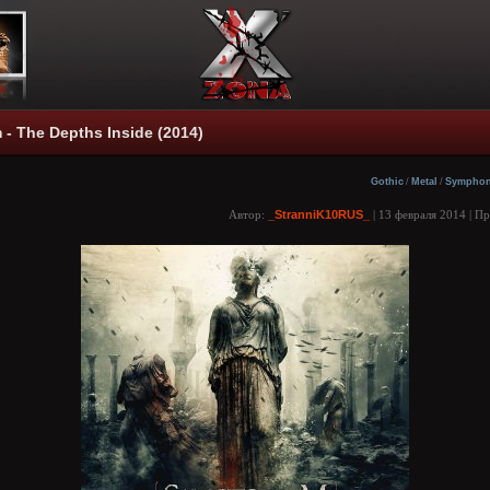
 - The Depths Inside (2014)
Gothic
/
Metal
/
Symphon
Автор:
_StranniK10RUS_
| 13 февраля 2014 | П