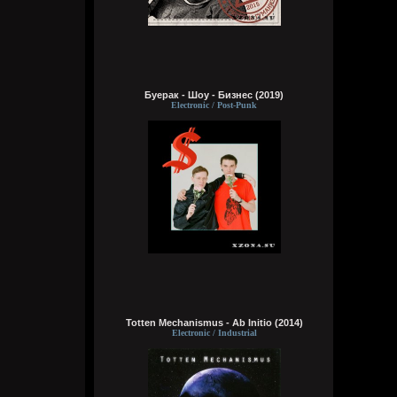
Кукуня
Сегодня в 16:15:29
Буерак - Шоу - Бизнес (2019)
Electronic / Post-Punk
Wirtuozik
Сегодня в 16:15:10
А я вовсе не колдунья,
Я любила и люблю.
Это мне судьба послала
Грешную любовь мою.
Не судите строго, люди,
Пожалей меня, родня,
Видно, в жизни суждено мне
Выпить грешного вина
Кукуня
Сегодня в 16:15:01
Totten Mechanismus - Ab Initio (2014)
Electronic / Industrial