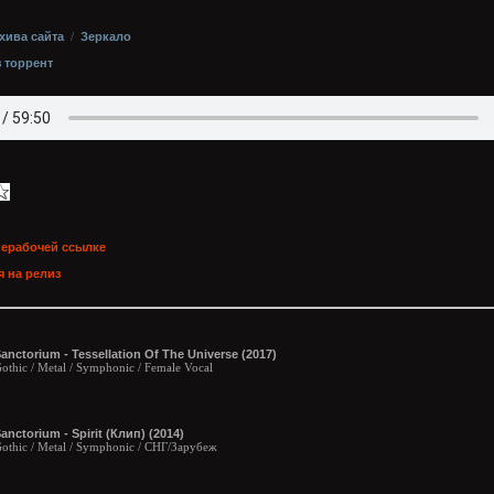
хива сайта
/
Зеркало
з торрент
нерабочей ссылке
 на релиз
anctorium - Tessellation Of The Universe (2017)
othic / Metal / Symphonic / Female Vocal
anctorium - Spirit (Клип) (2014)
othic / Metal / Symphonic / СНГ/Зарубеж