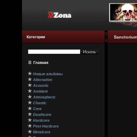
Sanctorium
Категории
☰
Главная
★
Новые альбомы
★
Alternative
★
Acoustic
★
Ambient
★
Atmospheric
★
Chaotic
★
Core
★
Deathcore
★
Hardcore
★
Post-Hardcore
★
Metalcore