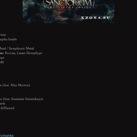
rium
pths Inside
etal / Symphonic Metal
ие:
Россия, Санкт-Петербург
bps
 Мб
n (feat. Max Morton)
e (feat. Anastasia Simanskaya)
arth
f Al'Hazred
i
rromanka