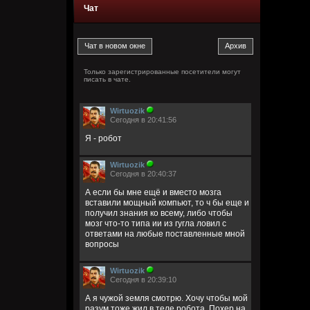
Чат
Только зарегистрированные посетители могут
писать в чате.
Wirtuozik
Сегодня в 20:41:56
Я - робот
Wirtuozik
Сегодня в 20:40:37
А если бы мне ещё и вместо мозга
вставили мощный компьют, то ч бы еще и
получил знания ко всему, либо чтобы
мозг что-то типа ии из гугла ловил с
ответами на любые поставленные мной
вопросы
Wirtuozik
Сегодня в 20:39:10
А я чужой земля смотрю. Хочу чтобы мой
разум тоже жил в теле робота. Похер на