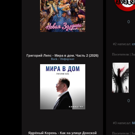
0
#2 написал:
c
Посетители | З
Григорий Лепс - Мира в дом. Часть 2 (2026)
Rock / Неформат
0
#3 написал:
M
Ядрёный Корень - Как на улице Донской
Посетители | З