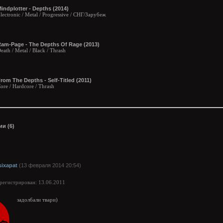
indplotter - Depths (2014)
lectronic / Metal / Progressive / СНГ/Зарубеж
am-Page - The Depths Of Rage (2013)
eath / Metal / Black / Thrash
rom The Depths - Self-Titled (2011)
ore / Hardcore / Thrash
и (6)
sixapat
(13 февраля 2014 20:54)
арегистрирован: 13.06.2011
задолбали твари)