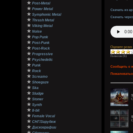
★
Post-Metal
★
Power Metal
Скачать из ар
★
Symphonic Metal
Скачать чере
★
Thrash Metal
★
Viking Metal
★
Noise
★
Pop Punk
★
Post-Punk
Оцените релиз
★
Post-Rock
★
Progressive
Голосов (
6
)
★
Psychedelic
★
Punk
Сообщить о 
★
Rock
Пожаловаться
★
Screamo
★
Shoegaze
★
Ska
★
Sludge
S
★
Stoner
G
★
Synth
★
8-bit
★
Female Vocal
S
G
★
СНГ/Зарубеж
★
Дискографии
★