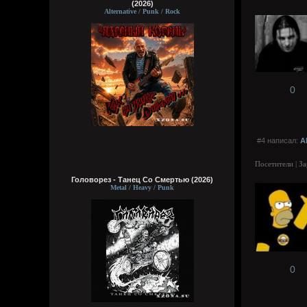
(2026)
Alternative / Punk / Rock
0
#4 написал:
A
Посетители | З
Головорез - Tанец Со Смертью (2026)
Metal / Heavy / Punk
0