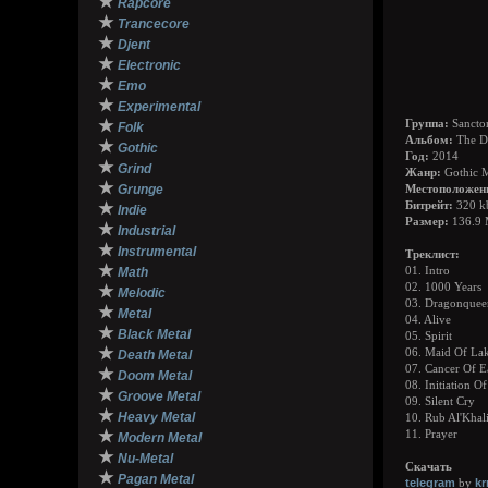
★
Rapcore
★
Trancecore
★
Djent
★
Electronic
★
Emo
★
Experimental
★
Группа:
Sancto
Folk
Альбом:
The De
★
Gothic
Год:
2014
★
Grind
Жанр:
Gothic M
★
Grunge
Местоположен
★
Битрейт:
320 k
Indie
Размер:
136.9
★
Industrial
★
Instrumental
Треклист:
★
Math
01. Intro
02. 1000 Years
★
Melodic
03. Dragonquee
★
Metal
04. Alive
★
Black Metal
05. Spirit
★
06. Maid Of Lak
Death Metal
07. Cancer Of E
★
Doom Metal
08. Initiation O
★
Groove Metal
09. Silent Cry
★
Heavy Metal
10. Rub Al'Khal
★
11. Prayer
Modern Metal
★
Nu-Metal
Скачать
★
Pagan Metal
telegram
k
by