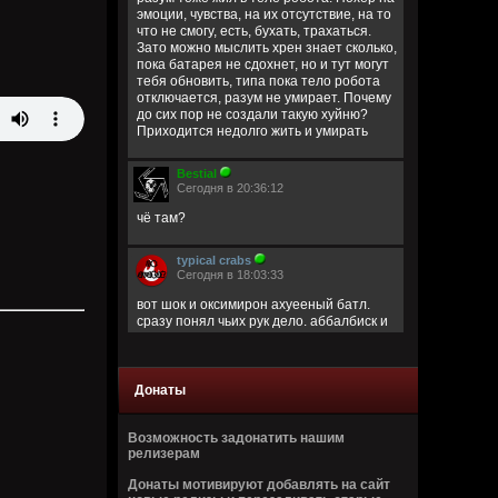
эмоции, чувства, на их отсутствие, на то
что не смогу, есть, бухать, трахаться.
Зато можно мыслить хрен знает сколько,
пока батарея не сдохнет, но и тут могут
тебя обновить, типа пока тело робота
отключается, разум не умирает. Почему
до сих пор не создали такую хуйню?
Приходится недолго жить и умирать
Bestial
Сегодня в 20:36:12
чё там?
typical crabs
Сегодня в 18:03:33
вот шок и оксимирон ахуееный батл.
сразу понял чьих рук дело. аббалбиск и
ххос
typical crabs
Донаты
Сегодня в 18:00:43
а видосы то остались
Возможность задонатить нашим
релизерам
Bestial
Сегодня в 17:59:12
Донаты мотивируют добавлять на сайт