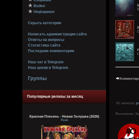
Сборники
★
M
Видео
E
★
Неформат
Скрыть категории
R
D
Написать администрации сайта
Ответы на вопросы
Статистика сайта
F
Последние комментарии
C
Наш чат в Telegram
Наш архив в Telegram
Группы
Комментари
Популярные релизы за месяц
#1 написал:
p
Посетители | З
Красная Плесень - Новая Золушка (2026)
Punk