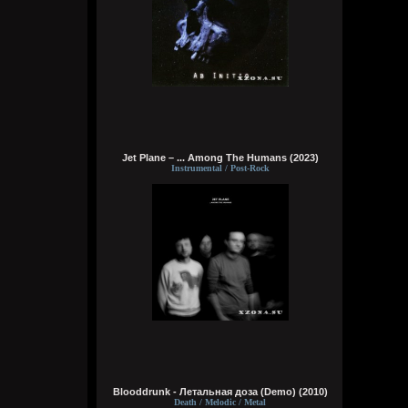
Wirtuozik
Сегодня в 16:14:46
За мои зелёные глаза
Называешь ты меня колдуньей,
Говоришь ты это мне не зря,
Сердце у тебя я забрала
Wirtuozik
Jet Plane – ... Among The Humans (2023)
Сегодня в 16:14:24
Instrumental / Post-Rock
Эй наринаринэла ай дари дари дари
дада
Эй наринаринэла ай дари дари дари
дада
Эй наринаринэла ай дари дари дари
дада
Эй наринаринэла ааааа дари дада
Wirtuozik
Сегодня в 16:12:44
Вот долбаеб. Прав он во всем. Ещё и все
про меня знает)
Blooddrunk - Летальная доза (Demo) (2010)
Wirtuozik
Death / Melodic / Metal
Сегодня в 16:12:17