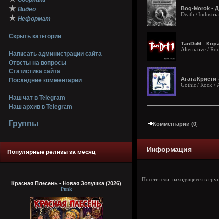
Сборники
★
Bog-Morok - Д
Видео
Death / Industria
★
Неформат
Скрыть категории
TanDeM - Кора
Alternative / Ro
Написать администрации сайта
Ответы на вопросы
Статистика сайта
Агата Кристи 
Последние комментарии
Gothic / Rock /
Наш чат в Telegram
Наш архив в Telegram
Группы
Комментарии (0)
Информация
Популярные релизы за месяц
Посетители, находящиеся в гру
Красная Плесень - Новая Золушка (2026)
Punk