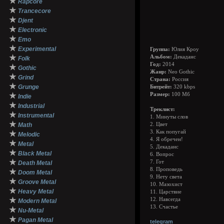
★
Rapcore
★
Trancecore
★
Djent
★
Electronic
★
Emo
★
Experimental
Группа:
Юлия Кроу
★
Альбом:
Декаданс
Folk
Год:
2014
★
Gothic
Жанр:
Neo Gothic
★
Grind
Страна:
Россия
★
Grunge
Битрейт:
320 kbps
★
Размер:
100 Мб
Indie
★
Industrial
Треклист:
★
Instrumental
1. Минуты слов
★
Math
2. Цвет
3. Как попугай
★
Melodic
4. Я обречен!
★
Metal
5. Декаданс
★
Black Metal
6. Вопрос
★
7. Гот
Death Metal
8. Проповедь
★
Doom Metal
9. Нету света
★
Groove Metal
10. Мазохист
★
Heavy Metal
11. Царствие
★
12. Навсегда
Modern Metal
13. Счастье
★
Nu-Metal
★
Pagan Metal
telegram