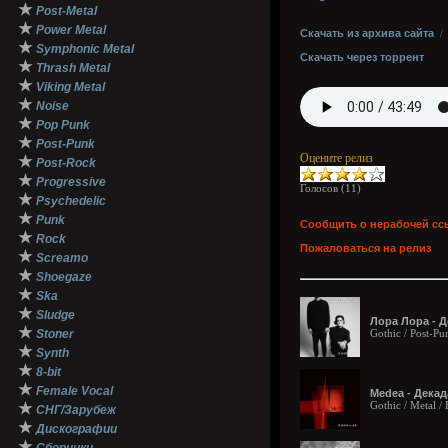
★
Post-Metal
★
Power Metal
Скачать из архива сайта
★
Symphonic Metal
Скачать через торрент
★
Thrash Metal
★
Viking Metal
★
Noise
★
Pop Punk
★
Post-Punk
Оцените релиз
★
Post-Rock
★
Progressive
Голосов (
11
)
★
Psychedelic
★
Punk
Сообщить о нерабочей сс
★
Rock
Пожаловаться на релиз
★
Screamo
★
Shoegaze
★
Ska
★
Sludge
Лора Лора - Д
★
Stoner
Gothic / Post-Pu
★
Synth
★
8-bit
★
Female Vocal
Medea - Декад
Gothic / Metal 
★
СНГ/Зарубеж
★
Дискографии
★