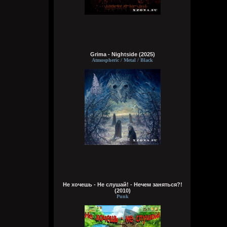
делах. панки просто бомбы
Кукуня
Вчера в 21:45:23
Grima - Nightside (2025)
Atmospheric / Metal / Black
Кукуня
Вчера в 21:36:44
Цитата: Wirtuozik
ещё и вместо мозга вставили мощный
компьют
ты хотел сказать в место, где должен
быть мозг
Wirtuozik
Вчера в 20:41:56
Я - робот
Не хочешь - Не слушай! - Нечем заняться?!
(2010)
Wirtuozik
Punk
Вчера в 20:40:37
А если бы мне ещё и вместо мозга
вставили мощный компьют, то ч бы еще и