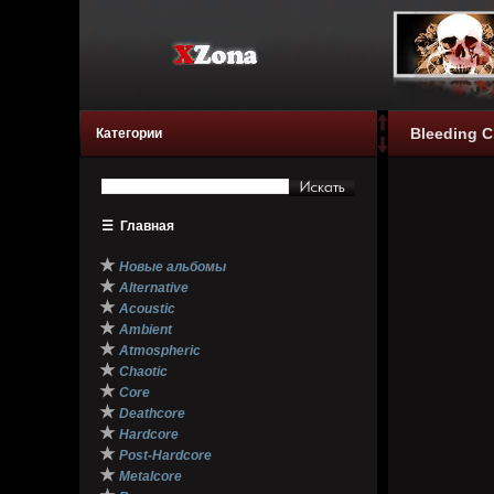
Bleeding Ch
Категории
☰
Главная
★
Новые альбомы
★
Alternative
★
Acoustic
★
Ambient
★
Atmospheric
★
Chaotic
★
Core
★
Deathcore
★
Hardcore
★
Post-Hardcore
★
Metalcore