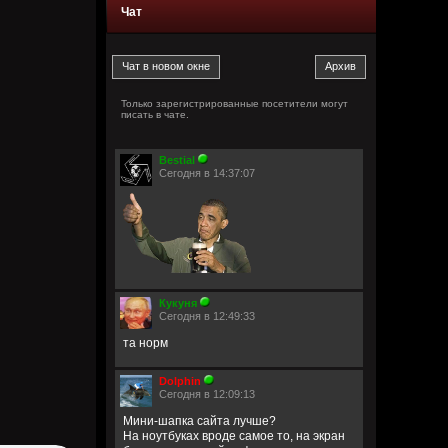
Чат
Только зарегистрированные посетители могут
писать в чате.
Bestial
Сегодня в 14:37:07
Кукуня
Сегодня в 12:49:33
та норм
Dolphin
Сегодня в 12:09:13
Мини-шапка сайта лучше?
На ноутбуках вроде самое то, на экран