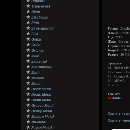
★
Rapcore
★
Trancecore
★
Djent
★
Electronic
★
Emo
★
Experimental
Группа:
Bleedin
★
Альбом:
Fruits
Folk
Год:
2013
★
Gothic
Жанр:
Grunge
★
Grind
Страна:
Росси
★
Grunge
Битрейт:
320 k
★
Размер:
30 Мб
Indie
★
Industrial
Треклист:
★
Instrumental
01 - Somebody 
★
Math
02 - Born To Cr
03 - Oranges & 
★
Melodic
04 - MDMA
★
Metal
05 - L1
★
Black Metal
★
Скачать
Death Metal
rus
folder
★
Doom Metal
★
Groove Metal
★
Heavy Metal
Скачать из ар
★
Modern Metal
Скачать чере
★
Nu-Metal
★
Pagan Metal