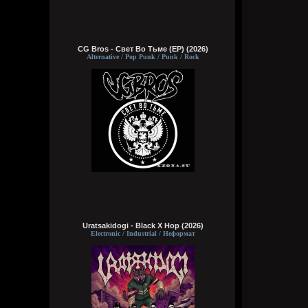
CG Bros - Свет Во Тьме (EP) (2026)
Alternative / Pop Punk / Punk / Rock
Uratsakidogi - Black X Hop (2026)
Electronic / Industrial / Неформат