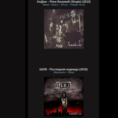
АнДем – Реки Безумий (Single) (2013)
Metal / Heavy / Power / Female Vocal
typical crabs
Вчера в 18:00:43
а видосы то остались
Bestial
Вчера в 17:59:12
Ну лежит, то и упало
typical crabs
Вчера в 17:57:59
пересматриваю баттлы. ведь
версус,слово и рбл уже загнулись. даже
лига гнойного помоему.
ШОВ - Последняя надежда (2010)
Alternative / Metal
Кукуня
Вчера в 16:16:37