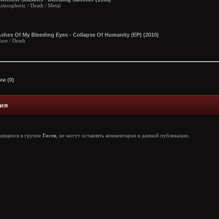
tmospheric / Death / Metal
shes Of My Bleeding Eyes - Collapse Of Humanity (EP) (2010)
ore / Death
и (0)
ия
одящиеся в группе
Гости
, не могут оставлять комментарии к данной публикации.