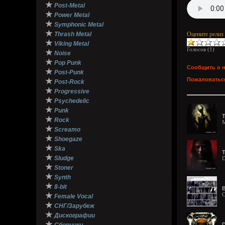
★
Post-Metal
★
Power Metal
★
Symphonic Metal
★
Thrash Metal
Оцените релиз
★
Viking Metal
Голосов (
1
)
★
Noise
★
Pop Punk
Сообщить о 
★
Post-Punk
Пожаловаться
★
Post-Rock
★
Progressive
★
Psychedelic
★
Punk
T
★
Rock
M
★
Screamo
★
Shoegaze
★
Ska
T
★
Sludge
D
★
Stoner
★
Synth
★
8-bit
B
★
C
Female Vocal
★
СНГ/Зарубеж
★
Дискографии
★
D