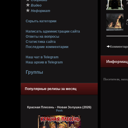
Сборники
A
★
Видео
★
Неформат
A
Скрыть категории
C
Написать администрации сайта
Ответы на вопросы
Статистика сайта
Последние комментарии
Комментари
Наш чат в Telegram
Информац
Наш архив в Telegram
Группы
Посетители, нах
Популярные релизы за месяц
Красная Плесень - Новая Золушка (2026)
Punk