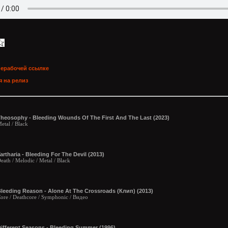
нерабочей ссылке
 на релиз
heosophy - Bleeding Wounds Of The First And The Last (2023)
etal / Black
artharia - Bleeding For The Devil (2013)
eath / Melodic / Metal / Black
leeding Reason - Alone At The Crossroads (Клип) (2013)
ore / Deathcore / Symphonic / Видео
ifferent Seasons - Bleeding Summer (1996)