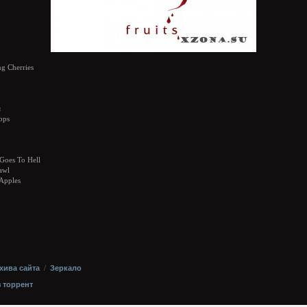
g Cherries
я
bps
Goes To Hell
awl
Apples
хива сайта
/
Зеркало
з торрент