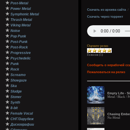
★
Post-Metal
★
Power Metal
Скачать из архива сайта
★
Symphonic Metal
Скачать через торрент
★
Thrash Metal
★
Viking Metal
★
Noise
★
Pop Punk
★
Post-Punk
Оцените релиз
★
Post-Rock
★
Progressive
Голосов (
1
)
★
Psychedelic
★
Punk
Сообщить о нерабочей сс
★
Rock
Пожаловаться на релиз
★
Screamo
★
Shoegaze
★
Ska
★
Sludge
Empty Life - S
★
Stoner
Metal / Black / P
★
Synth
★
8-bit
★
Female Vocal
Chasing Embers
Nu-Metal
★
СНГ/Зарубеж
★
Дискографии
★