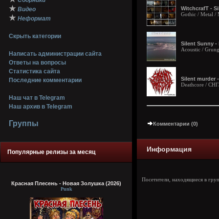
Сборники
★
WitchcrafT - Si
Видео
Gothic / Metal /
★
Неформат
Скрыть категории
Silent Sunny - 
Acoustic / Grun
Написать администрации сайта
Ответы на вопросы
Статистика сайта
Silent murder -
Последние комментарии
Deathcore / СН
Наш чат в Telegram
Наш архив в Telegram
Группы
Комментарии (0)
Информация
Популярные релизы за месяц
Посетители, находящиеся в гру
Красная Плесень - Новая Золушка (2026)
Punk