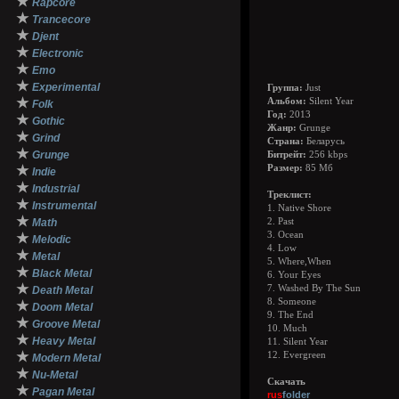
★
Rapcore
★
Trancecore
★
Djent
★
Electronic
★
Emo
★
Experimental
Группа:
Just
★
Альбом:
Silent Year
Folk
Год:
2013
★
Gothic
Жанр:
Grunge
★
Grind
Страна:
Беларусь
★
Grunge
Битрейт:
256 kbps
★
Размер:
85 Мб
Indie
★
Industrial
Треклист:
★
Instrumental
1. Native Shore
★
Math
2. Past
3. Ocean
★
Melodic
4. Low
★
Metal
5. Where,When
★
Black Metal
6. Your Eyes
★
7. Washed By The Sun
Death Metal
8. Someone
★
Doom Metal
9. The End
★
Groove Metal
10. Much
★
Heavy Metal
11. Silent Year
★
12. Evergreen
Modern Metal
★
Nu-Metal
Скачать
★
Pagan Metal
rus
folder