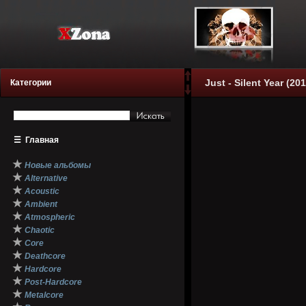
Just - Silent Year (20
Категории
☰
Главная
★
Новые альбомы
★
Alternative
★
Acoustic
★
Ambient
★
Atmospheric
★
Chaotic
★
Core
★
Deathcore
★
Hardcore
★
Post-Hardcore
★
Metalcore