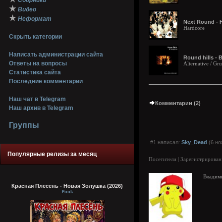
Сборники
★
Видео
★
Неформат
Next Round - 
Hardcore
Скрыть категории
Написать администрации сайта
Round hills - B
Ответы на вопросы
Alternative / Gr
Статистика сайта
Последние комментарии
Наш чат в Telegram
Комментарии (2)
Наш архив в Telegram
Группы
#1 написал:
Sky_Dead
(6 но
Популярные релизы за месяц
Посетители | Зарегистрирован
Владим
Красная Плесень - Новая Золушка (2026)
Punk