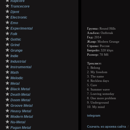
★
Rapcore
★
Trancecore
★
Djent
★
Electronic
★
Emo
★
Experimental
Группа:
Round Hills
★
Альбом:
Outbreak
Folk
Год:
2014
★
Gothic
Жанр:
Modern Grunge
★
Grind
Страна:
Россия
★
Grunge
Битрейт:
320 kbps
★
Размер:
70 Мб
Indie
★
Industrial
Треклист:
★
Instrumental
1. Belong
★
Math
2. My freedom
3. The name
★
Melodic
4. Reckless days
★
Metal
5. Cure
★
Black Metal
6. Summer wave
★
7. Leaving someday
Death Metal
8. One more problem
★
Doom Metal
9. Underground
★
Groove Metal
10. My mind
★
Heavy Metal
★
telegram
Modern Metal
★
Nu-Metal
★
Скачать из архива сайта
Pagan Metal