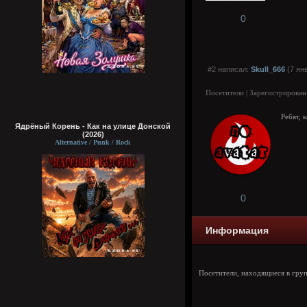
0
#2 написал:
Skull_666
(7 ян
Посетители | Зарегистрирован
Ребят, 
Ядрёный Корень - Как на улице Донской
(2026)
Alternative / Punk / Rock
0
Информация
Посетители, находящиеся в гру