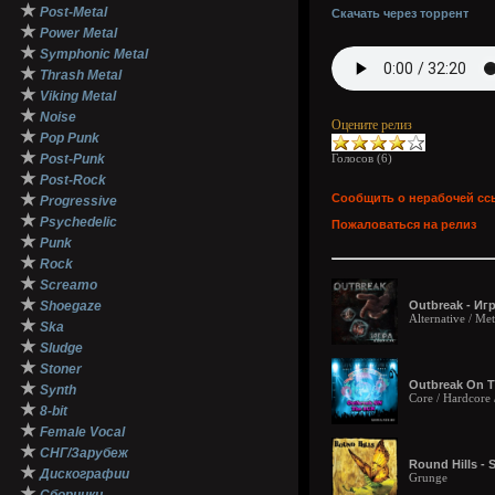
★
Post-Metal
Скачать через торрент
★
Power Metal
★
Symphonic Metal
★
Thrash Metal
★
Viking Metal
★
Noise
Оцените релиз
★
Pop Punk
★
Post-Punk
Голосов (
6
)
★
Post-Rock
★
Сообщить о нерабочей сс
Progressive
★
Psychedelic
Пожаловаться на релиз
★
Punk
★
Rock
★
Screamo
★
Shoegaze
Outbreak - Игр
Alternative / Me
★
Ska
★
Sludge
★
Stoner
Outbreak On T
★
Synth
Core / Hardcore 
★
8-bit
★
Female Vocal
★
СНГ/Зарубеж
Round Hills - 
★
Дискографии
Grunge
★