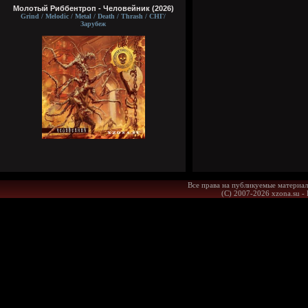
Молотый Риббентроп - Человейник (2026)
Grind / Melodic / Metal / Death / Thrash / СНГ/
Зарубеж
Все права на публикуемые материал
(С) 2007-2026 xzona.su -