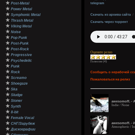
★
Post-Metal
telegram
★
Power Metal
★
Symphonic Metal
Скачать из архива сайта
★
Thrash Metal
Скачать через торрент
★
Viking Metal
★
Noise
★
Pop Punk
★
Post-Punk
★
Post-Rock
Оцените релиз
★
Progressive
★
Psychedelic
Голосов (
4
)
★
Punk
★
Rock
Сообщить о нерабочей сс
★
Screamo
Пожаловаться на релиз
★
Shoegaze
★
Ska
★
Sludge
★
Stoner
awesomoff. - 
Indie / Noise
★
Synth
★
8-bit
★
Female Vocal
★
awesomoff. - 
СНГ/Зарубеж
Atmospheric / In
★
Дискографии
★