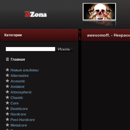
awesomoff. - Некрас
Категории
☰
Главная
★
Новые альбомы
★
Alternative
★
Acoustic
★
Ambient
★
Atmospheric
★
Chaotic
★
Core
★
Deathcore
★
Hardcore
★
Post-Hardcore
★
Metalcore