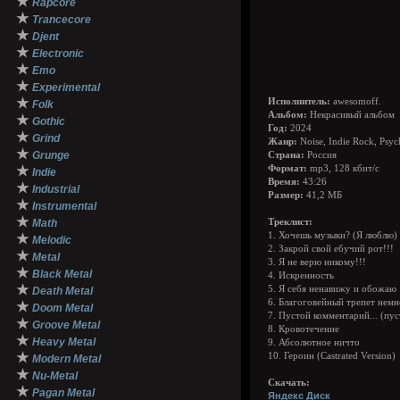
★
Rapcore
★
Trancecore
★
Djent
★
Electronic
★
Emo
★
Experimental
★
Исполнитель:
awesomoff.
Folk
Альбом:
Некрасивый альбом
★
Gothic
Год:
2024
★
Grind
Жанр:
Noise, Indie Rock, Psyc
★
Grunge
Страна:
Россия
★
Формат:
mp3, 128 кбит/с
Indie
Время:
43:26
★
Industrial
Размер:
41,2 МБ
★
Instrumental
★
Math
Треклист:
1. Хочешь музыки? (Я люблю)
★
Melodic
2. Закрой свой ебучий рот!!!
★
Metal
3. Я не верю никому!!!
★
Black Metal
4. Искренность
★
5. Я себя ненавижу и обожаю
Death Metal
6. Благоговейный трепет немн
★
Doom Metal
7. Пустой комментарий... (пус
★
Groove Metal
8. Кровотечение
★
Heavy Metal
9. Абсолютное ничто
★
10. Героин (Castrated Version)
Modern Metal
★
Nu-Metal
Скачать:
★
Pagan Metal
Яндекс Диск