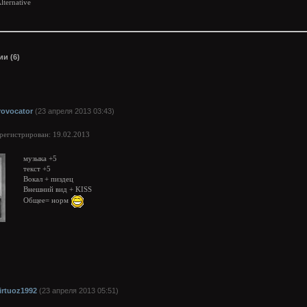
lternative
и (6)
rovocator
(23 апреля 2013 03:43)
арегистрирован: 19.02.2013
музыка +5
текст +5
Вокал + пиздец
Внешний вид + KISS
Общее= норм
irtuoz1992
(23 апреля 2013 05:51)