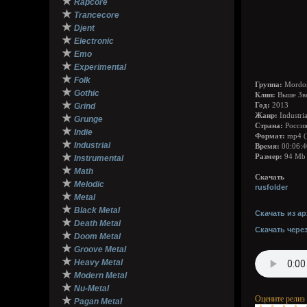
★
Rapcore
★
Trancecore
★
Djent
★
Electronic
★
Emo
★
Experimental
★
Folk
Группа:
Mordo
★
Gothic
Клип:
Выше Зв
★
Grind
Год:
2013
Жанр:
Industria
★
Grunge
Страна:
Росси
★
Indie
Формат:
mp4 (
★
Industrial
Время:
00:06:4
★
Размер:
94 Mb
Instrumental
★
Math
Скачать
★
Melodic
rusfolder
★
Metal
★
Black Metal
Скачать из ар
★
Death Metal
Скачать чере
★
Doom Metal
★
Groove Metal
★
Heavy Metal
★
Modern Metal
★
Nu-Metal
Оцените релиз
★
Pagan Metal