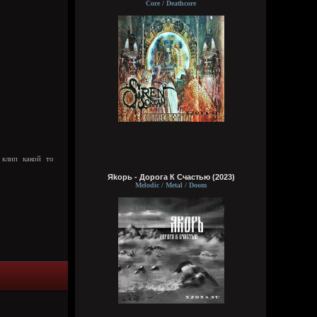
Core / Deathcore
Wirtuozik
Вчера в 16:15:56
А вы знали что Кадышевой 67 лет?
Странно, в моем детстве я думал ей
 клип какой то
столько же. Получается она и не стареет
даже, ей все время 60
Яkорь - Дорога К Счастью (2023)
Melodic / Metal / Doom
Кукуня
Вчера в 16:15:29
Wirtuozik
Вчера в 16:15:10