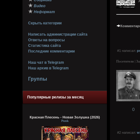
Сборники
A
★
Видео
★
Неформат
Скрыть категории
Комментари
Написать администрации сайта
Ответы на вопросы
Статистика сайта
#1 написал:
p
Последние комментарии
Посетители | З
Наш чат в Telegram
Наш архив в Telegram
Группы
Популярные релизы за месяц
0
Красная Плесень - Новая Золушка (2026)
Punk
#2 написал:
w