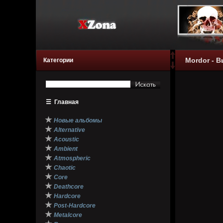
Mordor - В
Категории
☰
Главная
★
Новые альбомы
★
Alternative
★
Acoustic
★
Ambient
★
Atmospheric
★
Chaotic
★
Core
★
Deathcore
★
Hardcore
★
Post-Hardcore
★
Metalcore