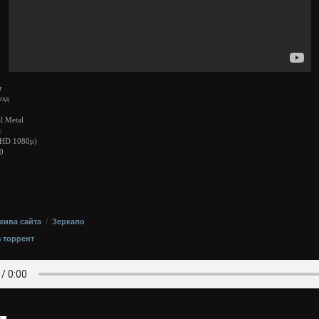
r
езд
l Metal
я
HD 1080p)
0
хива сайта
/
Зеркало
з торрент