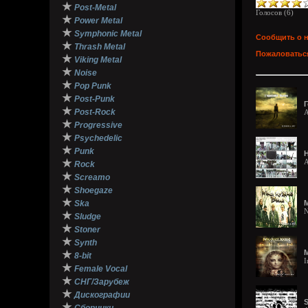
★
Post-Metal
Голосов (
6
)
★
Power Metal
★
Symphonic Metal
Сообщить о 
★
Thrash Metal
Пожаловаться
★
Viking Metal
★
Noise
★
Pop Punk
★
Post-Punk
Г
★
Post-Rock
A
★
Progressive
★
Psychedelic
★
Punk
H
★
A
Rock
★
Screamo
★
Shoegaze
★
Ska
М
N
★
Sludge
★
Stoner
★
Synth
M
★
8-bit
I
★
Female Vocal
★
СНГ/Зарубеж
★
Дискографии
S
★