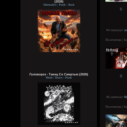
(2026)
Alternative / Punk / Rock
0
#4 написал:
v
Посетители | З
Головорез - Tанец Со Смертью (2026)
0
Metal / Heavy / Punk
#5 написал:
N
Посетители | З