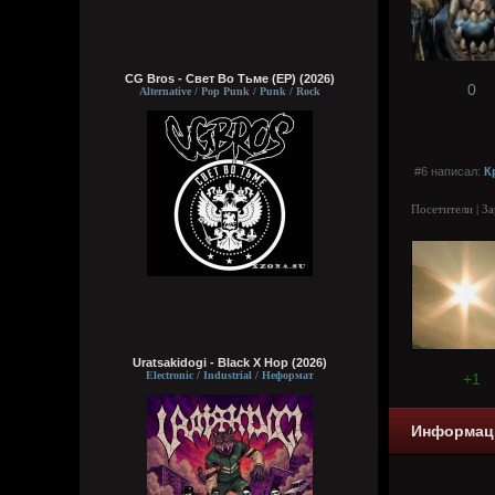
CG Bros - Свет Во Тьме (EP) (2026)
0
Alternative / Pop Punk / Punk / Rock
#6 написал:
К
Посетители | З
Uratsakidogi - Black X Hop (2026)
Electronic / Industrial / Неформат
+1
Информац