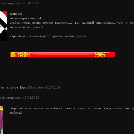
арегистрирован: 23.10.2012
клип-хз)
песня-норм неплохо)
альбом-некот. песни можно выделить...а так скучный индистриал....чото я то
перехвалил их однако)
странно мой комент куда то пропал....очень странно....
--------------------
lternativnoe_Ego
(23 апреля 2013 11:39)
арегистрирован: 15.04.2010
Хороший качественный клип.Хоть кто-то с мозгами, а то вечно такую галемотень с
работа.)