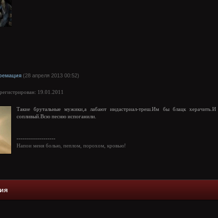
ремация
(28 апреля 2013 00:52)
арегистрирован: 19.01.2011
Такие брутальные мужики,а лабают индастриал-треш.Им бы блацк херачить.И
сопливый.Всю песню испоганили.
--------------------
Напои меня болью, пеплом, порохом, кровью!
ия