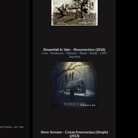
чё там?
typical crabs
Вчера в 18:03:33
вот шок и оксимирон ахуееный батл.
сразу понял чьих рук дело. аббалбиск и
ххос
typical crabs
Dreamfall In Vain - Resurrection (2016)
Вчера в 18:00:43
Core / Deathcore / Melodic / Metal / Death / СНГ/
Зарубеж
а видосы то остались
Bestial
Вчера в 17:59:12
Ну лежит, то и упало
typical crabs
Вчера в 17:57:59
пересматриваю баттлы. ведь
версус,слово и рбл уже загнулись. даже
лига гнойного помоему.
рогнана, но так
Кукуня
Siren Scream - Слеза Клеопатры (Single)
Вчера в 16:16:37
(2013)