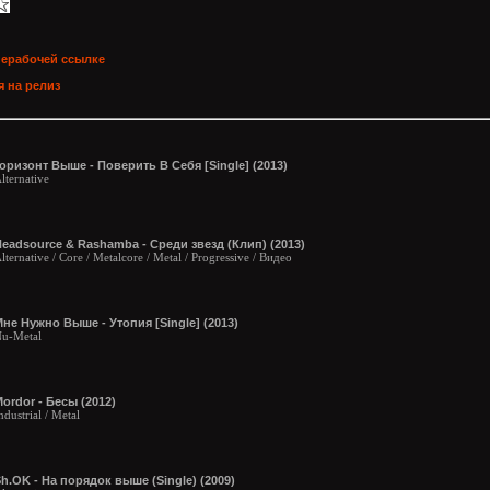
нерабочей ссылке
 на релиз
оризонт Выше - Поверить В Себя [Single] (2013)
lternative
eadsource & Rashamba - Среди звезд (Клип) (2013)
lternative / Core / Metalcore / Metal / Progressive / Видео
не Нужно Выше - Утопия [Single] (2013)
u-Metal
ordor - Бесы (2012)
ndustrial / Metal
h.OK - На порядок выше (Single) (2009)