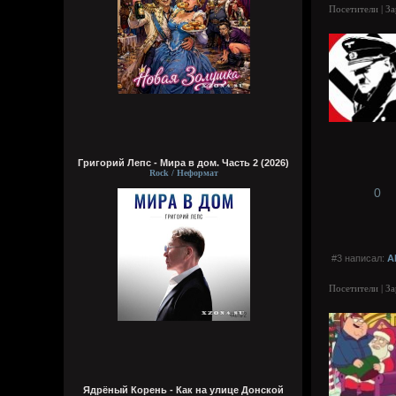
Посетители | З
Григорий Лепс - Мира в дом. Часть 2 (2026)
Rock / Неформат
0
#3 написал:
A
Посетители | З
Ядрёный Корень - Как на улице Донской