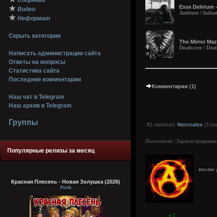
Сборники
Esse Delirium 
★
Видео
Ambient / Industr
★
Неформат
Скрыть категории
The Mirror Maz
Deathcore / Dea
Написать администрации сайта
Ответы на вопросы
Статистика сайта
Последние комментарии
Комментарии (1)
Наш чат в Telegram
Наш архив в Telegram
Группы
#1 написал:
Necroalex
(3 но
Посетители | Зарегистрирован
Популярные релизы за месяц
вполне
Красная Плесень - Новая Золушка (2026)
Punk
+1