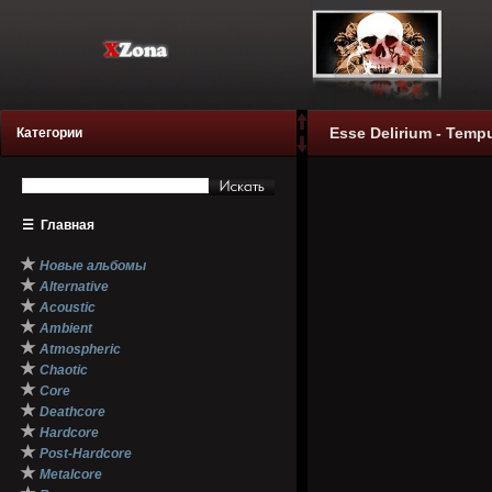
Esse Delirium - Tempu
Категории
☰
Главная
★
Новые альбомы
★
Alternative
★
Acoustic
★
Ambient
★
Atmospheric
★
Chaotic
★
Core
★
Deathcore
★
Hardcore
★
Post-Hardcore
★
Metalcore