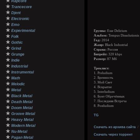
★
Rapcore
★
Trancecore
★
Djent
★
Electronic
★
Emo
★
Experimental
Группа:
Esse Delirium
★
Альбом:
Tempus Dissolutionis P
Folk
Год:
2014
★
Gothic
Жанр:
Black Industrial
★
Grind
Страна:
Россия
★
Grunge
Битрейт:
320 kbps
★
Размер:
87 Мб
Indie
★
Industrial
Треклист:
★
Instrumental
1. Preludium
★
Math
2. Бренность
3. Мой Свет
★
Melodic
4. Вскрытие
★
Metal
5. Interludium
★
Black Metal
6. Бунт Обречённых
★
7. Последняя Встреча
Death Metal
8. Postludium
★
Doom Metal
★
Groove Metal
TG
★
Heavy Metal
★
Modern Metal
Скачать из архива сайта
★
Nu-Metal
Скачать через торрент
★
Pagan Metal