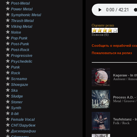
★
Post-Metal
★
Power Metal
★
Symphonic Metal
★
Thrash Metal
Оцените релиз
★
Viking Metal
★
Noise
Голосов (
6
)
★
Pop Punk
★
Post-Punk
Сообщить о нерабочей сс
★
Post-Rock
Пожаловаться на релиз
★
Progressive
★
Psychedelic
★
Punk
★
Rock
Kageraw - In t
★
Screamo
Ambient / Atmosp
★
Shoegaze
★
Ska
★
Sludge
Process A.D. -
★
Metal / Groove 
Stoner
★
Synth
★
8-bit
★
Female Vocal
Teufelstanz -
Folk / Rock
★
СНГ/Зарубеж
★
Дискографии
★