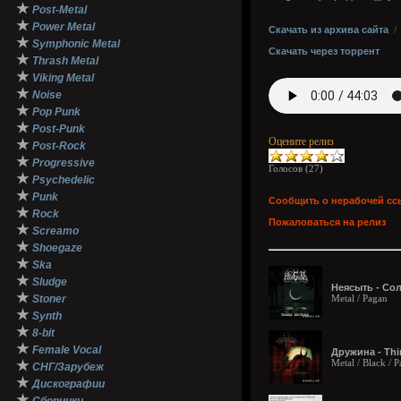
★
Post-Metal
★
Power Metal
Скачать из архива сайта
★
Symphonic Metal
Скачать через торрент
★
Thrash Metal
★
Viking Metal
★
Noise
★
Pop Punk
★
Post-Punk
Оцените релиз
★
Post-Rock
★
Progressive
Голосов (
27
)
★
Psychedelic
★
Punk
Сообщить о нерабочей сс
★
Rock
Пожаловаться на релиз
★
Screamo
★
Shoegaze
★
Ska
★
Sludge
Неясыть - Сол
★
Stoner
Metal / Pagan
★
Synth
★
8-bit
★
Female Vocal
Дружина - Thi
Metal / Black /
★
СНГ/Зарубеж
★
Дискографии
★