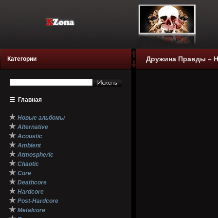
Дружина Правды – Н
Категории
☰
Главная
★
Новые альбомы
★
Alternative
★
Acoustic
★
Ambient
★
Atmospheric
★
Chaotic
★
Core
★
Deathcore
★
Hardcore
★
Post-Hardcore
★
Metalcore