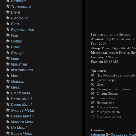
★
Rapcore
★
Trancecore
★
Djent
★
Electronic
★
Emo
★
Experimental
★
Группа:
Дружина Правды
Folk
Альбом:
Над Россией солнце 
★
Gothic
Год:
2014
★
Grind
Жанр:
Power Pagan Metal / Me
★
Grunge
Местоположение:
Россия, Ли
★
Битрейт:
320 kbps
Indie
Размер:
89.16 Мб
★
Industrial
★
Instrumental
Треклист:
★
Math
01. Над Россией солнце встаёт
02. Русские герои
★
Melodic
03. Дом
★
Metal
04. Легенда о трёх братьях
★
Black Metal
05. С нами Правда
★
06. Славься Русь
Death Metal
07. На поле боя
★
Doom Metal
08. Мы долго шли
★
Groove Metal
09. Мы будем жить
★
Heavy Metal
10. А сможем ли мы
★
Modern Metal
★
Nu-Metal
Скачать
★
Pagan Metal
telegram
Продавец_Кук
By