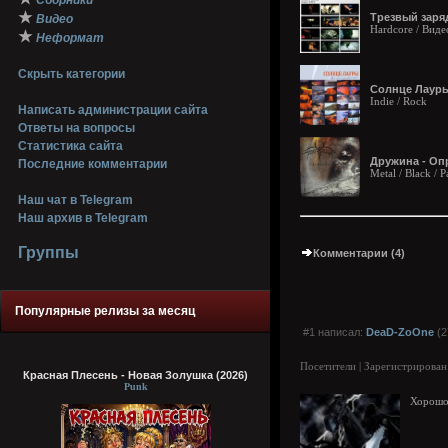
Сборники
★
Трезвый заряд
Видео
Hardcore / Виде
★
Неформат
Скрыть категории
Солнце Лауры 
Indie / Rock
Написать администрации сайта
Ответы на вопросы
Статистика сайта
Дружина - Опр
Последние комментарии
Metal / Black / 
Наш чат в Telegram
Наш архив в Telegram
Группы
Комментарии (4)
Популярные релизы за месяц
#1 написал:
DeaD-ZoOne
(2
Посетители | Зарегистрирован
Красная Плесень - Новая Золушка (2026)
Punk
Хорошо 