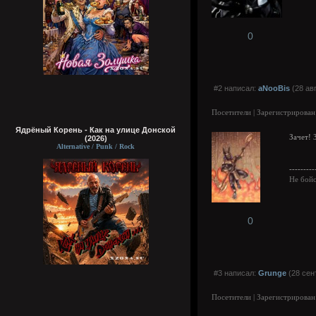
0
#2 написал:
aNooBis
(28 ав
Посетители | Зарегистрирован
Ядрёный Корень - Как на улице Донской
Зачет! 
(2026)
Alternative / Punk / Rock
---------
Не бойс
0
#3 написал:
Grunge
(28 сен
Посетители | Зарегистрирован