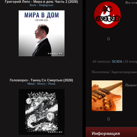
Григорий Лепс - Мира в дом. Часть 2 (2026)
Все отл
Rock / Неформат
0
#4 написал:
SCIDA
(18 янва
Посетители | Зарегистрирован
Головорез - Tанец Со Смертью (2026)
Metal / Heavy / Punk
Патрио
0
Информация